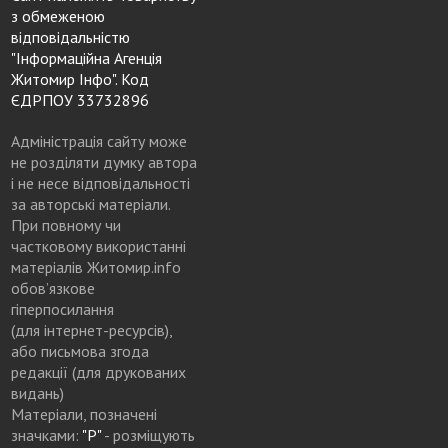
з обмеженою
відповідальністю
"Інформаційна Агенція
Житомир Інфо". Код
ЄДРПОУ 33732896
Адміністрація сайту може
не розділяти думку автора
і не несе відповідальності
за авторські матеріали.
При повному чи
частковому використанні
матеріалів Житомир.info
обов’язкове
гіперпосилання
(для інтернет-ресурсів),
або письмова згода
редакції (для друкованих
видань)
Матеріали, позначені
значками:
"Р"
- розміщують