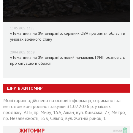
13.05.2022, 13:25
«Тема дня» на Житомир.info: керівник ОВА про життя області в
умовах воєнного стану
29.04.2022, 10:59
«Тема дня» на Житомир.info: новий начальник ГУНП розповість
про ситуацію в області
ЦІНИ В ЖИТОМИРІ
Моніторинг здійснено на основі інформації, отриманої за
методом контрольної закупки 31.07.2026 р. у місцях
продажу: АТБ, пр. Миру, 15А, Ашан, вул. Київська, 77, Метро,
пр. Незалежності, 55в, Сільпо, вул. Житній ринок, 1