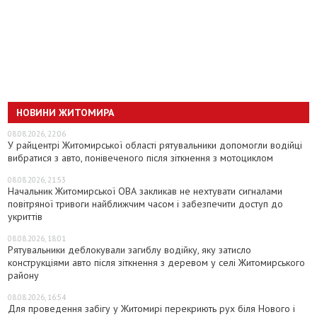
НОВИНИ ЖИТОМИРА
08.08.2026, 22:06
У райцентрі Житомирської області рятувальники допомогли водійці
вибратися з авто, понівеченого після зіткнення з мотоциклом
08.08.2026, 21:53
Начальник Житомирської ОВА закликав не нехтувати сигналами
повітряної тривоги найближчим часом і забезпечити доступ до
укриттів
08.08.2026, 18:01
Рятувальники деблокували загиблу водійку, яку затисло
конструкціями авто після зіткнення з деревом у селі Житомирського
району
08.08.2026, 16:54
Для проведення забігу у Житомирі перекриють рух біля Нового і