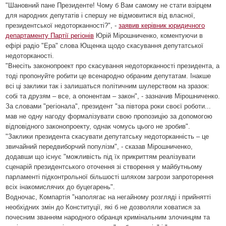
"Шановний пане Президенте! Чому б Вам самому не стати взірцем
для народних депутатів і спершу не відмовитися від власної,
президентської недоторканності?", -
заявив керівник юридичного
департаменту Партії регіонів
Юрій Мірошниченко, коментуючи в
ефірі радіо "Ера" слова Ющенка щодо скасування депутатської
недоторканості.
"Внесіть законопроект про скасування недоторканності президента, а
тоді пропонуйте робити це всенародно обраним депутатам. Інакше
всі ці заклики так і залишаться політичним шулерством на зразок:
собі та друзям – все, а опонентам – закон", - зазначив Мірошниченко.
За словами "регіонала", президент "за півтора роки своєї роботи...
мав не одну нагоду формалізувати свою пропозицію за допомогою
відповідного законопроекту, однак чомусь цього не зробив".
"Заклики президента скасувати депутатську недоторканність – це
звичайний передвиборчий популізм", - сказав Мірошниченко,
додавши що існує "можливість під їх прикриттям реалізувати
сценарій президентського оточення зі створення у майбутньому
парламенті підконтрольної більшості шляхом загрози запроторення
всіх інакомислячих до буцегарень".
Водночас, Компартія "наполягає на негайному розгляді і прийнятті
необхідних змін до Конституції, які б не дозволяли ховатися за
почесним званням народного обранця кримінальним злочинцям та