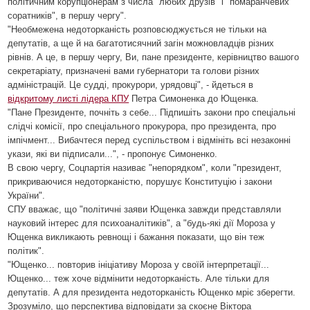
політичним корупціонерам з числа "любих друзів" і "помаранчевих
соратників", в першу чергу".
"Необмежена недоторканість розповсюджується не тільки на
депутатів, а ще й на багатотисячний загін можновладців різних
рівнів. А це, в першу чергу, Ви, пане президенте, керівництво вашого
секретаріату, призначені вами губернатори та голови різних
адміністрацій. Це судді, прокурори, урядовці", - йдеться в
відкритому листі лідера КПУ
Петра Симоненка до Ющенка.
"Пане Президенте, почніть з себе... Підпишіть закони про спеціальні
слідчі комісії, про спеціального прокурора, про президента, про
імпічмент... Вибачтеся перед суспільством і відмініть всі незаконні
укази, які ви підписали...", - пропонує Симоненко.
В свою чергу, Соцпартія називає "непорядком", коли "президент,
прикриваючися недоторканістю, порушує Конституцію і закони
України".
СПУ вважає, що "політичні заяви Ющенка завжди представляли
науковий інтерес для психоаналітиків", а "будь-які дії Мороза у
Ющенка викликають ревнощі і бажання показати, що він теж
політик".
"Ющенко... повторив ініціативу Мороза у своїй інтерпретації...
Ющенко... теж хоче відмінити недоторканість. Але тільки для
депутатів. А для президента недоторканість Ющенко мріє зберегти.
Зрозуміло, що перспектива відповідати за скоєне Віктора