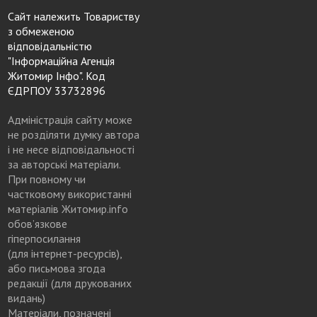
Сайт належить Товариству
з обмеженою
відповідальністю
"Інформаційна Агенція
Житомир Інфо". Код
ЄДРПОУ 33732896
Адміністрація сайту може
не розділяти думку автора
і не несе відповідальності
за авторські матеріали.
При повному чи
частковому використанні
матеріалів Житомир.info
обов’язкове
гіперпосилання
(для інтернет-ресурсів),
або письмова згода
редакції (для друкованих
видань)
Матеріали, позначені