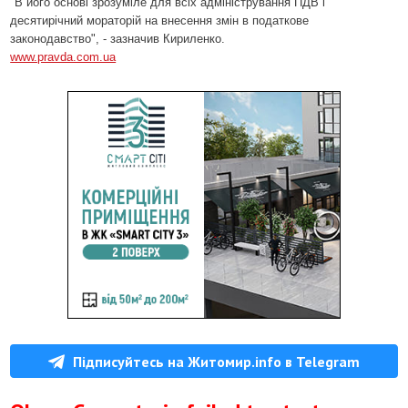
"В його основі зрозуміле для всіх адміністрування ПДВ і
десятирічний мораторій на внесення змін в податкове
законодавство", - зазначив Кириленко.
www.pravda.com.ua
Підписуйтесь на Житомир.info в Telegram