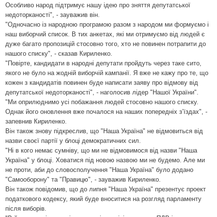
Особливо народ підтримує нашу ідею про зняття депутатської
недоторканості", - зауважив він.
"Одночасно із народною програмою разом з народом ми формуємо і
наш виборчий список. В тих анкетах, які ми отримуємо від людей є
дуже багато пропозицій стосовно того, хто не повинен потрапити до
нашого списку", - сказав Кириленко.
"Повірте, кандидати в народні депутати пройдуть через таке сито,
якого не було на жодній виборчій кампанії. Я вже не кажу про те, що
кожен з кандидатів повинен буде написати заяву про відмову від
депутатської недоторканості", - наголосив лідер "Нашої України".
"Ми оприлюднимо усі побажання людей стосовно нашого списку.
Однак його оновлення вже почалося на наших попередніх з’їздах", -
запевнив Кириленко.
Він також знову підкреслив, що "Наша Україна" не відмовиться від
назви своєї партії у блоці демократичних сил.
"Ні в кого немає сумніву, що ми не відмовимося від назви "Наша
Україна" у блоці. Ховатися під новою назвою ми не будемо. Але ми
не проти, аби до словосполучення "Наша Україна" було додано
"Самооборону" та "Правицю", - зауважив Кириленко.
Він також повідомив, що до липня "Наша Україна" презентує проект
податкового кодексу, який буде вноситися на розгляд парламенту
після виборів.