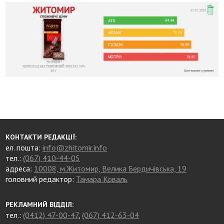
КОНТАКТИ РЕДАКЦІЇ:
ел. пошта:
info@zhitomir.info
тел.:
(067) 410-44-05
адреса:
10008, м.Житомир, Велика Бердичівська, 19
головний редактор:
Тамара Коваль
РЕКЛАМНИЙ ВІДДІЛ:
тел.:
(0412) 47-00-47
,
(067) 412-63-04