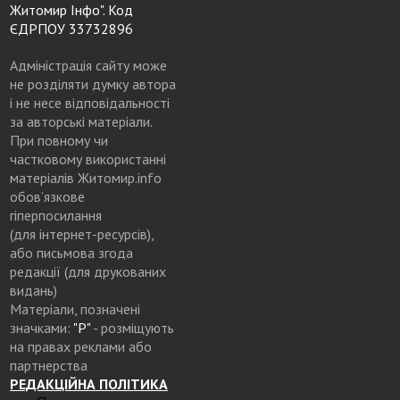
Житомир Інфо". Код
ЄДРПОУ 33732896
Адміністрація сайту може
не розділяти думку автора
і не несе відповідальності
за авторські матеріали.
При повному чи
частковому використанні
матеріалів Житомир.info
обов’язкове
гіперпосилання
(для інтернет-ресурсів),
або письмова згода
редакції (для друкованих
видань)
Матеріали, позначені
значками:
"Р"
- розміщують
на правах реклами або
партнерства
РЕДАКЦІЙНА ПОЛІТИКА