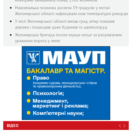
Максимальна позначка досягла 39 градусів: у містах
Житомирської області зафіксували нові температурні рекорди
У місті Житомирської області випав град, вітер повалив
дерева і пошкодив дахи будинків та адмінспоруд
Житомирська бригада посіла перше місце за результатами
ураження ворога у липні
ВІДЕО