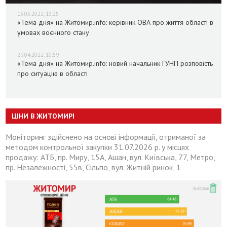
13.05.2022, 13:25
«Тема дня» на Житомир.info: керівник ОВА про життя області в
умовах воєнного стану
29.04.2022, 10:59
«Тема дня» на Житомир.info: новий начальник ГУНП розповість
про ситуацію в області
ЦІНИ В ЖИТОМИРІ
Моніторинг здійснено на основі інформації, отриманої за
методом контрольної закупки 31.07.2026 р. у місцях
продажу: АТБ, пр. Миру, 15А, Ашан, вул. Київська, 77, Метро,
пр. Незалежності, 55в, Сільпо, вул. Житній ринок, 1