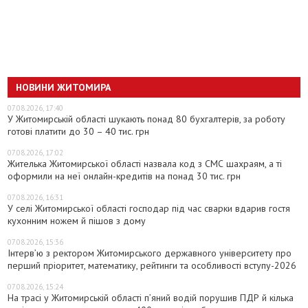
НОВИНИ ЖИТОМИРА
07.08.2026, 17:40
У Житомирській області шукають понад 80 бухгалтерів, за роботу
готові платити до 30 – 40 тис. грн
07.08.2026, 17:02
Жителька Житомирської області назвала код з СМС шахраям, а ті
оформили на неї онлайн-кредитів на понад 30 тис. грн
07.08.2026, 16:31
У селі Житомирської області господар під час сварки вдарив гостя
кухонним ножем й пішов з дому
07.08.2026, 15:36
Інтерв’ю з ректором Житомирського державного університету про
перший пріоритет, математику, рейтинги та особливості вступу-2026
07.08.2026, 15:24
На трасі у Житомирській області п’яний водій порушив ПДР й кілька