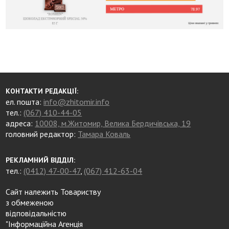
КОНТАКТИ РЕДАКЦІЇ:
ел. пошта:
info@zhitomir.info
тел.:
(067) 410-44-05
адреса:
10008, м.Житомир, Велика Бердичівська, 19
головний редактор:
Тамара Коваль
РЕКЛАМНИЙ ВІДДІЛ:
тел.:
(0412) 47-00-47
,
(067) 412-63-04
Сайт належить Товариству
з обмеженою
відповідальністю
"Інформаційна Агенція