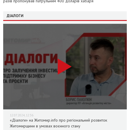
разів пропонував патрульним 400 доларів хабаря
ДІАЛОГИ
12.07.2024, 12:36
«Діалоги» на Житомир.info про регіональний розвиток
Житомирщини в умовах воєнного стану