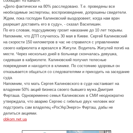
сообщает «5 канал».
«Дело фактически на 80% расследовано. Т.е. проведены все
необходимые экспертизы, воспроизведение, допрошены свидетели.
Ждем, пока господин Калиновский выздоровеет, когда нам врач
разрешит доставить его в суду», - сказал Василишин.
По его словам, подсудимому грозит наказание до 10 лет тюрьмы.
Напомним, что ДТП случилось 30 мая в Киеве. Сергей Калиновский
на скорости 150 километров в час не справился с управлением
своего кабриолета и врезался в Жигули. Водитель Жигулей погиб на
месте. Через несколько дней в больнице скончалась девушка,
сидевшая в кабриолете. Калиновский получил телесные
повреждения и находится в клинике. По состоянию здоровья он
отказывается общаться со следователями и приходить на заседание
суда.
Напомним, что мать Сергея Калиновского в суде настаивает на
владении 50% акций бизнеса своего бывшего мужа Дмитрия
Фирташа. Одновременно семья Калиновских в СМИ неоднократно
утверждала, что аварию Сергею с гибелью двух человек мог
подстроить сам владелец «РосУкрЭнерго» Фирташ, дабы не
делиться акциями.
obkom.net.ua