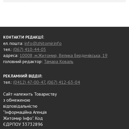
КОНТАКТИ РЕДАКЦІЇ:
ел. пошта:
info@zhitomir.info
тел.:
(067) 410-44-05
адреса:
10008, м.Житомир, Велика Бердичівська, 19
головний редактор:
Тамара Коваль
РЕКЛАМНИЙ ВІДДІЛ:
тел.:
(0412) 47-00-47
,
(067) 412-63-04
Сайт належить Товариству
з обмеженою
відповідальністю
"Інформаційна Агенція
Житомир Інфо". Код
ЄДРПОУ 33732896