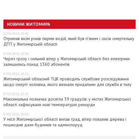
НОВИНИ ЖИТОМИРА
07.08.2026, 10:40
Отримав вісім років тюрми водій, який був п’яним і скоїв смертельну
ДТП у Житомирській області
07.08.2026, 10:38
Через грозу і сильний вітер у Житомирській області без електрики
залишились понад 1360 абонентів
07.08.2026, 10:21
Житомирський обласний ТЦК проводить службове розслідування
щодо смерті чоловіка, якого визнали придатним для служби в тилу
07.08.2026, 10:15
Максимальна позначка досягла 39 градусів: у містах Житомирської
області зафіксували нові температурні рекорди
07.08.2026, 10:04
У місті Житомирської області випав град, вітер повалив дерева і
пошкодив дахи будинків та адмінспоруд