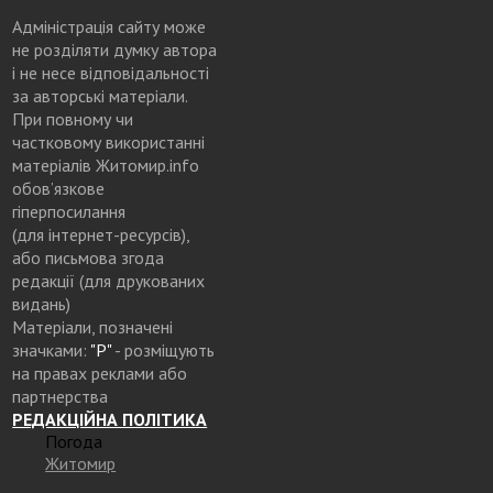
Адміністрація сайту може
не розділяти думку автора
і не несе відповідальності
за авторські матеріали.
При повному чи
частковому використанні
матеріалів Житомир.info
обов’язкове
гіперпосилання
(для інтернет-ресурсів),
або письмова згода
редакції (для друкованих
видань)
Матеріали, позначені
значками:
"Р"
- розміщують
на правах реклами або
партнерства
РЕДАКЦІЙНА ПОЛІТИКА
Погода
Житомир