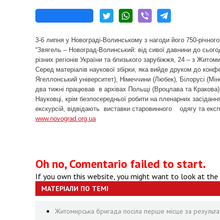
3-6 липня у Новограді-Волинському з нагоди його 750-річно
“Звягель – Новоград-Волинський: від сивої давнини до сьогоде
різних регіонів України та близького зарубіжжя, 24 – з Житом
Серед матеріалів наукової збірки, яка вийде друком до конфере
Ягеллонський університет), Німеччини (Любек), Білорусі (Мін
два тижні працював в архівах Польщі (Вроцлава та Кракова)
Науковці, крім безпосередньої робити на пленарних засідан
екскурсій, відвідають виставки старовинного одягу та експ
www.novograd.org.ua
Oh no, Comentario failed to start.
If you own this website, you might want to look at the
МАТЕРІАЛИ ПО ТЕМІ
Житомирська бригада посіла перше місце за результа