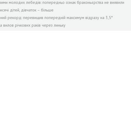
твими молодих лебедів: попередньо ознак браконьєрства не виявили
сячі дітей, дівчаток – більше
рний рекорд: перевищив попередній максимум відразу на 3,5°
а вилов річкових раків через линьку