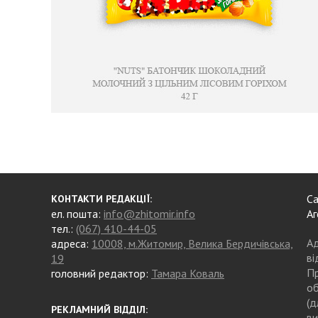
Са
КОНТАКТИ РЕДАКЦІЇ:
ел. пошта:
info@zhitomir.info
Аг
тел.:
(067) 410-44-05
Ад
адреса:
10008, м.Житомир, Велика Бердичівська,
ві
19
Пр
головний редактор:
Тамара Коваль
об
(д
РЕКЛАМНИЙ ВІДДІЛ:
ви