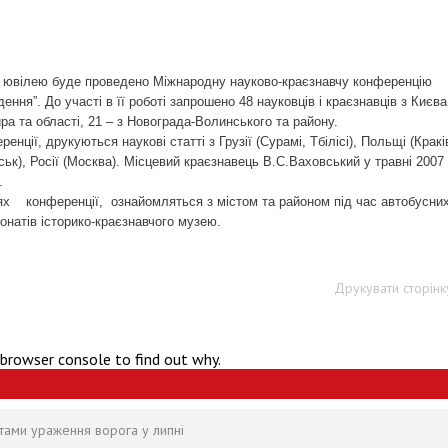
го ювілею буде проведено Міжнародну науково-краєзнавчу конференцію
ння”. До участі в її роботі запрошено 48 науковців і краєзнавців з Києва
ира та області, 21 – з Новограда-Волинського та району.
нції, друкуються наукові статті з Грузії (Сурамі, Тбілісі), Польщі (Кракі
ськ), Росії (Москва). Місцевий краєзнавець В.С.Ваховський у травні 2007
.
нях конференції, ознайомляться з містом та районом під час автобусни
онатів історико-краєзнавчого музею.
Друкувати сторінк
 browser console to find out why.
тами ураження ворога у липні