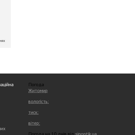
аційна
Погода
Житомир
вологість:
тиск:
вітер:
них
Погода на 10 днів від
sinoptik.ua