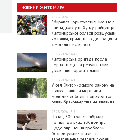
НОВИНИ ЖИТОМИРА
06.08.2026, 17:28
Збирався користуватись іменною
лампадкою у побуті: у райцентрі
Житомирської області розшукали
чоловіка, причетного до крадіжки
з могили військового
06.08.2026, 16:48
Житомирська бригада посіла
перше місце за результатами
ураження ворога у липні
06.08.2026, 16:15
У селі Житомирського району на
ставку знайшли мертвими
молодих лебедів: попередньо
ознак браконьєрства не виявили
06.08.2026, 15:54
Понад 300 голосів зібрала
петиція до влади Житомира
щодо вирішення проблеми
безпритульних тварин та
забезпечення безпеки людей