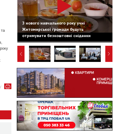
З нового навчального року учні
Житомирської громади будуть
 та
отримувати безкоштовні сніданки
в,
 року
х
у