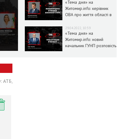
«Тема дня» на
Житомир.info: керівник
ОВА про життя області в
умовах воєнного стану
29.04.2022, 10:59
«Тема дня» на
Житомир.info: новий
начальник ГУНП розповість
про ситуацію в області
: АТБ,