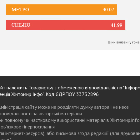
йт належить Товариству з обмеженою відповідальністю "Інформ
енція Житомир Інфо". Код ЄДРПОУ 33732896
міністрація сайту може не розділяти думку автора і не несе
дповідальності за авторські матеріали.
и повному чи частковому використанні матеріалів Житомир.info
ов’язкове гіперпосилання
ля інтернет-ресурсів), або письмова згода редакції (для друкова
дань)