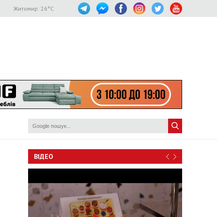
Житомир:
26
°C
ВІДЕО