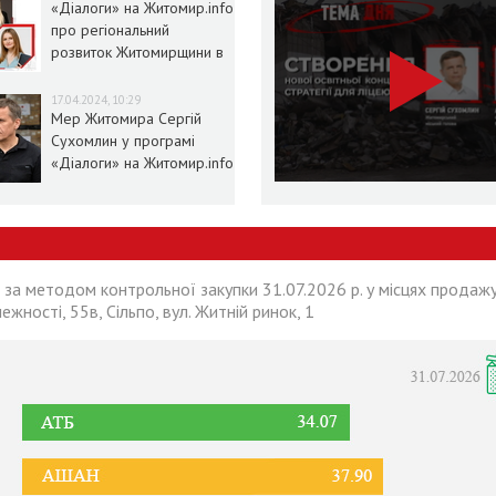
«Діалоги» на Житомир.info
про регіональний
розвиток Житомирщини в
умовах воєнного стану
17.04.2024, 10:29
Мер Житомира Сергій
Сухомлин у програмі
«Діалоги» на Житомир.info
 за методом контрольної закупки 31.07.2026 р. у місцях продажу
лежності, 55в, Сільпо, вул. Житній ринок, 1