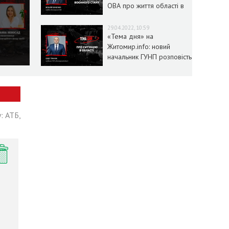
ОВА про життя області в
умовах воєнного стану
29.04.2022, 10:59
«Тема дня» на
Житомир.info: новий
начальник ГУНП розповість
про ситуацію в області
: АТБ,