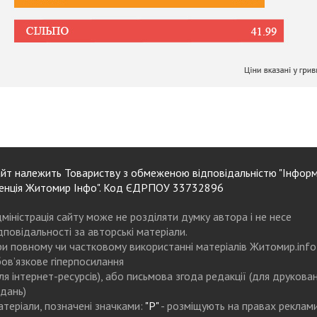
йт належить Товариству з обмеженою відповідальністю "Інформ
енція Житомир Інфо". Код ЄДРПОУ 33732896
міністрація сайту може не розділяти думку автора і не несе
дповідальності за авторські матеріали.
и повному чи частковому використанні матеріалів Житомир.info
ов’язкове гіперпосилання
ля інтернет-ресурсів), або письмова згода редакції (для друкова
дань)
теріали, позначені значками:
"Р"
- розміщують на правах реклам