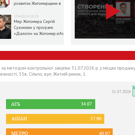
розвиток Житомирщини в
умовах воєнного стану
17.04.2024, 10:29
Мер Житомира Сергій
Сухомлин у програмі
«Діалоги» на Житомир.info
 за методом контрольної закупки 31.07.2026 р. у місцях продажу
лежності, 55в, Сільпо, вул. Житній ринок, 1