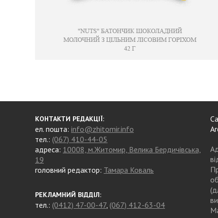
Са
КОНТАКТИ РЕДАКЦІЇ:
ел. пошта:
info@zhitomir.info
Аг
тел.:
(067) 410-44-05
Ад
адреса:
10008, м.Житомир, Велика Бердичівська,
ві
19
Пр
головний редактор:
Тамара Коваль
об
(д
РЕКЛАМНИЙ ВІДДІЛ:
ви
тел.:
(0412) 47-00-47
,
(067) 412-63-04
Ма