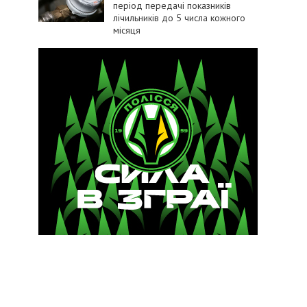
період передачі показників
лічильників до 5 числа кожного
місяця