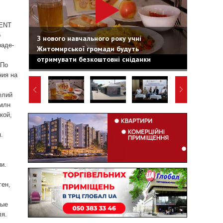
ENT
о
З нового навчального року учні
раде-
Житомирської громади будуть
отримувати безкоштовні сніданки
 По
ния на
елий
 млн
кой,
.
ии.
ген,
рые
ля.