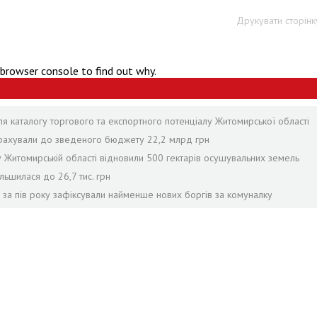
Друкувати сторінк
 browser console to find out why.
я каталогу торгового та експортного потенціалу Житомирської області
рерахували до зведеного бюджету 22,2 млрд грн
 у Житомирській області відновили 500 гектарів осушувальних земель
льшилася до 26,7 тис. грн
е за пів року зафіксували найменше нових боргів за комуналку