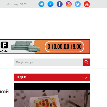
Житомир:
38
°C
ВІДЕО
ской