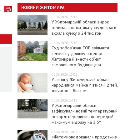
НОВИНИ ЖИТОМИРА
у
06.08.2026, 15:18
У Житомирській області вирок
отримала жінка, яка у студії краси
вкрала сумку з 24 тис. грн
06.08.2026, 15:16
Суд зобов’язав ТОВ звільнити
земельну ділянку в центрі
Житомира й знести об’єкт
самочинного будівництва
06.08.2026, 15:03
У липні у Житомирській області
народилися майже півтисячі дітей,
дівчаток – більше
06.08.2026, 14:18
У Житомирській області
зафіксували новий температурний
рекорд: перевищив попередній
максимум відразу на 3,5°
06.08.2026, 14:02
«Житомирводоканал» продовжив