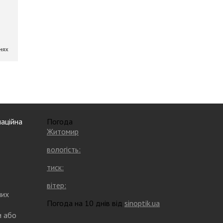
аційна
Погода
Житомир
вологість:
тиск:
вітер:
них
Погода на 10 днів від
sinoptik.ua
и або