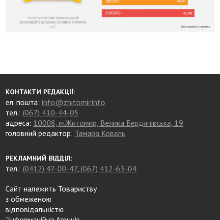
КОНТАКТИ РЕДАКЦІЇ:
ел. пошта:
info@zhitomir.info
тел.:
(067) 410-44-05
адреса:
10008, м.Житомир, Велика Бердичівська, 19
головний редактор:
Тамара Коваль
РЕКЛАМНИЙ ВІДДІЛ:
тел.:
(0412) 47-00-47
,
(067) 412-63-04
Сайт належить Товариству
з обмеженою
відповідальністю
"Інформаційна Агенція