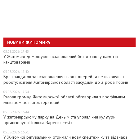
НОВИНИ ЖИТОМИРА
05.08.2026, 17:43
У Житомирі демонтують встановлений без дозволу намет із
канцтоварами
05.08.2026, 17:40
Брав завдаток за встановлення вікон і дверей та не виконував
роботу: жителя Житомирської області засудили до 2 років тюрми
05.08.2026, 17:34
Голови громад Житомирської області обговорили з профільним
міністром розвиток територій
05.08.2026, 16:44
У житомирському парку на День міста управління культури
організовує «Полісся. Вареник Fest»
05.08.2026, 16:31
У Житомирі рятувальники отримали нову спецтехніку та відзнаки