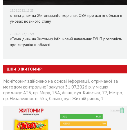
13.05.2022, 13:25
«Тема дня» на Житомир.info: керівник ОВА про життя області в
умовах воєнного стану
29.04.2022, 10:59
«Тема дня» на Житомир.info: новий начальник ГУНП розповість
про ситуацію в області
ЦІНИ В ЖИТОМИРІ
Моніторинг здійснено на основі інформації, отриманої за
методом контрольної закупки 31.07.2026 р. у місцях
продажу: АТБ, пр. Миру, 15А, Ашан, вул. Київська, 77, Метро,
пр. Незалежності, 55в, Сільпо, вул. Житній ринок, 1