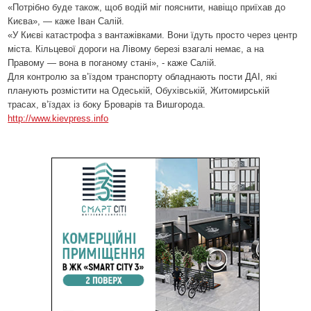
«Потрібно буде також, щоб водій міг пояснити, навіщо приїхав до
Києва», — каже Іван Салій.
«У Києві катастрофа з вантажівками. Вони їдуть просто через центр
міста. Кільцевої дороги на Лівому березі взагалі немає, а на
Правому — вона в поганому стані», - каже Салій.
Для контролю за в’їздом транспорту обладнають пости ДАІ, які
планують розмістити на Одеській, Обухівській, Житомирській
трасах, в’їздах із боку Броварів та Вишгорода.
http://www.kievpress.info