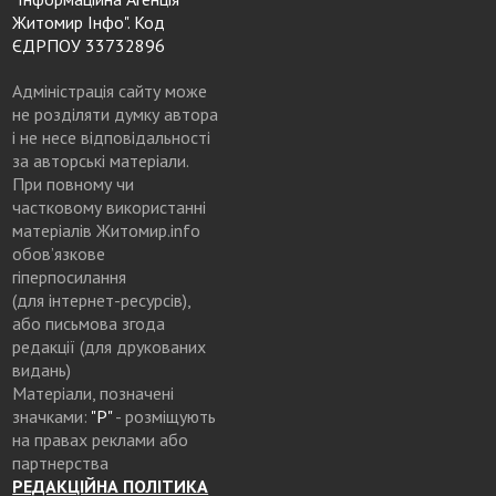
Житомир Інфо". Код
ЄДРПОУ 33732896
Адміністрація сайту може
не розділяти думку автора
і не несе відповідальності
за авторські матеріали.
При повному чи
частковому використанні
матеріалів Житомир.info
обов’язкове
гіперпосилання
(для інтернет-ресурсів),
або письмова згода
редакції (для друкованих
видань)
Матеріали, позначені
значками:
"Р"
- розміщують
на правах реклами або
партнерства
РЕДАКЦІЙНА ПОЛІТИКА