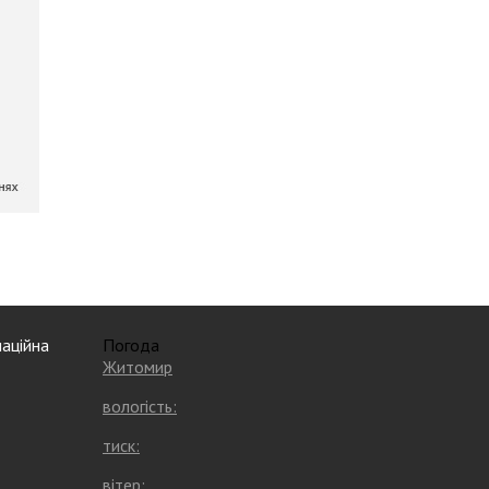
аційна
Погода
Житомир
вологість:
тиск:
вітер: