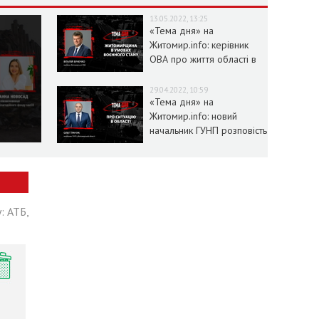
13.05.2022, 13:25
«Тема дня» на
Житомир.info: керівник
ОВА про життя області в
умовах воєнного стану
29.04.2022, 10:59
«Тема дня» на
Житомир.info: новий
начальник ГУНП розповість
про ситуацію в області
: АТБ,