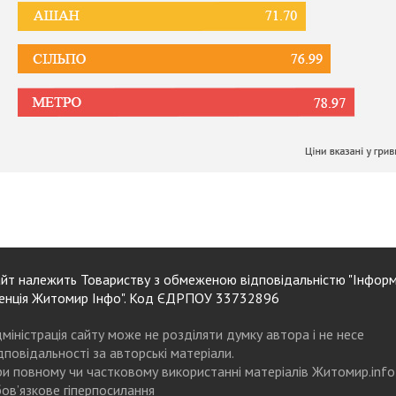
йт належить Товариству з обмеженою відповідальністю "Інформ
енція Житомир Інфо". Код ЄДРПОУ 33732896
міністрація сайту може не розділяти думку автора і не несе
дповідальності за авторські матеріали.
и повному чи частковому використанні матеріалів Житомир.info
ов’язкове гіперпосилання