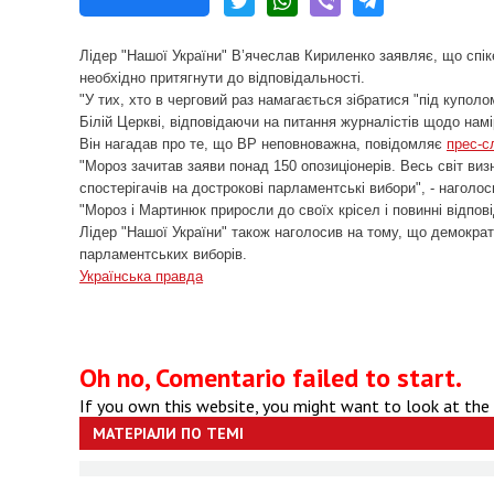
Лідер "Нашої України" В’ячеслав Кириленко заявляє, що спі
необхідно притягнути до відповідальності.
"У тих, хто в черговий раз намагається зібратися "під куполо
Білій Церкві, відповідаючи на питання журналістів щодо нам
Він нагадав про те, що ВР неповноважна, повідомляє
прес-с
"Мороз зачитав заяви понад 150 опозиціонерів. Весь світ виз
спостерігачів на дострокові парламентські вибори", - наголо
"Мороз і Мартинюк приросли до своїх крісел і повинні відпов
Лідер "Нашої України" також наголосив на тому, що демократ
парламентських виборів.
Українська правда
Oh no, Comentario failed to start.
If you own this website, you might want to look at the
МАТЕРІАЛИ ПО ТЕМІ