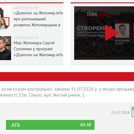
12.07.2024, 12:36
«Діалоги» на Житомир.info
про регіональний
розвиток Житомирщини в
умовах воєнного стану
17.04.2024, 10:29
Мер Житомира Сергій
Сухомлин у програмі
«Діалоги» на Житомир.info
 за методом контрольної закупки 31.07.2026 р. у місцях продажу
лежності, 55в, Сільпо, вул. Житній ринок, 1