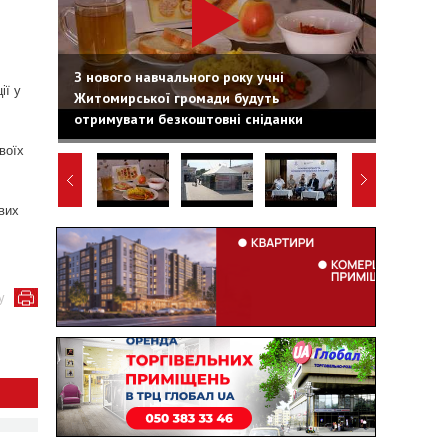
З нового навчального року учні
ії у
Житомирської громади будуть
отримувати безкоштовні сніданки
воїх
вих
у