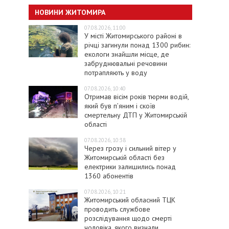
НОВИНИ ЖИТОМИРА
07.08.2026, 11:00
У місті Житомирського районі в
річці загинули понад 1300 рибин:
екологи знайшли місце, де
забруднювальні речовини
потрапляють у воду
07.08.2026, 10:40
Отримав вісім років тюрми водій,
який був п’яним і скоїв
смертельну ДТП у Житомирській
області
07.08.2026, 10:38
Через грозу і сильний вітер у
Житомирській області без
електрики залишились понад
1360 абонентів
07.08.2026, 10:21
Житомирський обласний ТЦК
проводить службове
розслідування щодо смерті
чоловіка, якого визнали