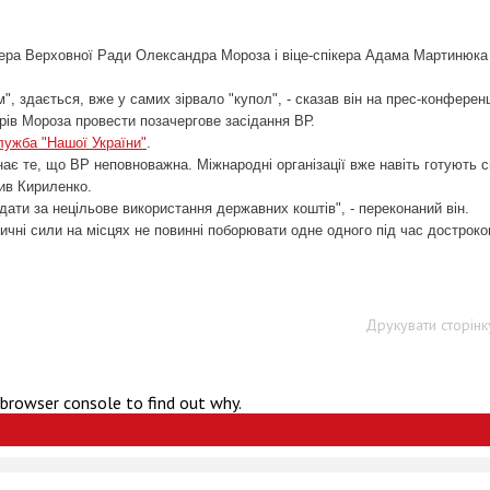
кера Верховної Ради Олександра Мороза і віце-спікера Адама Мартинюка
м", здається, вже у самих зірвало "купол", - сказав він на прес-конференц
ірів Мороза провести позачергове засідання ВР.
лужба "Нашої України"
.
нає те, що ВР неповноважна. Міжнародні організації вже навіть готують с
сив Кириленко.
ідати за нецільове використання державних коштів", - переконаний він.
ичні сили на місцях не повинні поборювати одне одного під час достроко
Друкувати сторінк
 browser console to find out why.