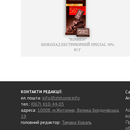
Са
КОНТАКТИ РЕДАКЦІЇ:
ел. пошта:
info@zhitomir.info
Аг
тел.:
(067) 410-44-05
Ад
адреса:
10008, м.Житомир, Велика Бердичівська,
ві
19
Пр
головний редактор:
Тамара Коваль
об