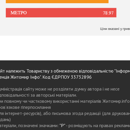
йт належить Товариству з обмеженою відповідальністю "Інформ
енція Житомир Інфо". Код ЄДРПОУ 33732896
міністрація сайту може не розділяти думку автора і не несе
дповідальності за авторські матеріали.
и повному чи частковому використанні матеріалів Житомир.info
ов’язкове гіперпосилання
ля інтернет-ресурсів), або письмова згода редакції (для друкова
дань)
теріали, позначені значками:
"Р"
- розміщують на правах реклам