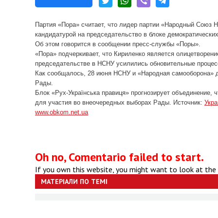
Партия «Пора» считает, что лидер партии «Народный Союз 
кандидатурой на председательство в блоке демократических
Об этом говорится в сообщении пресс-службы «Поры».
«Пора» подчеркивает, что Кириленко является олицетворение
председательстве в НСНУ усилились обновительные процес
Как сообщалось, 28 июня НСНУ и «Народная самооборона» 
Рады.
Блок «Рух-Українська правиця» прогнозирует объединение, 
для участия во внеочередных выборах Рады. Источник:
Укра
www.obkom.net.ua
Oh no, Comentario failed to start.
If you own this website, you might want to look at the
МАТЕРІАЛИ ПО ТЕМІ