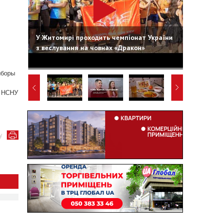
У Житомирі проходить чемпіонат України
з веслування на човнах «Дракон»
ыборы
й НСНУ
у