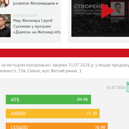
розвиток Житомирщини в
умовах воєнного стану
17.04.2024, 10:29
Мер Житомира Сергій
Сухомлин у програмі
«Діалоги» на Житомир.info
 за методом контрольної закупки 31.07.2026 р. у місцях продажу
лежності, 55в, Сільпо, вул. Житній ринок, 1