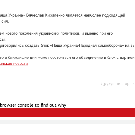
Наша Украина» Вячеслав Кириленко является наиболее подходящей
 сил.
м нового поколения украинских политиков, и именно при его
сы.
договорились создать блок «Наша Украина-Народная самооборона» на в
что в ближайшие дни может состояться его объединение в блок с партие
инские новости
Друкувати сторінк
 browser console to find out why.