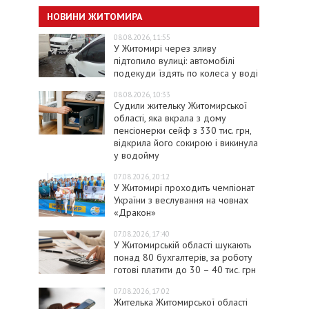
НОВИНИ ЖИТОМИРА
08.08.2026, 11:55
У Житомирі через зливу
підтопило вулиці: автомобілі
подекуди їздять по колеса у воді
08.08.2026, 10:33
Судили жительку Житомирської
області, яка вкрала з дому
пенсіонерки сейф з 330 тис. грн,
відкрила його сокирою і викинула
у водойму
07.08.2026, 20:12
У Житомирі проходить чемпіонат
України з веслування на човнах
«Дракон»
07.08.2026, 17:40
У Житомирській області шукають
понад 80 бухгалтерів, за роботу
готові платити до 30 – 40 тис. грн
07.08.2026, 17:02
Жителька Житомирської області