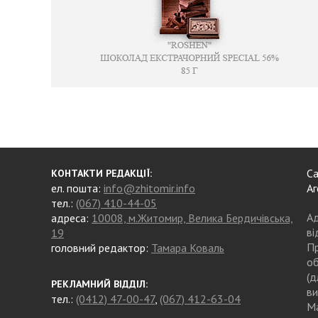
Са
КОНТАКТИ РЕДАКЦІЇ:
ел. пошта:
info@zhitomir.info
Аг
тел.:
(067) 410-44-05
Ад
адреса:
10008, м.Житомир, Велика Бердичівська,
ві
19
Пр
головний редактор:
Тамара Коваль
об
(д
РЕКЛАМНИЙ ВІДДІЛ:
ви
тел.:
(0412) 47-00-47
,
(067) 412-63-04
Ма