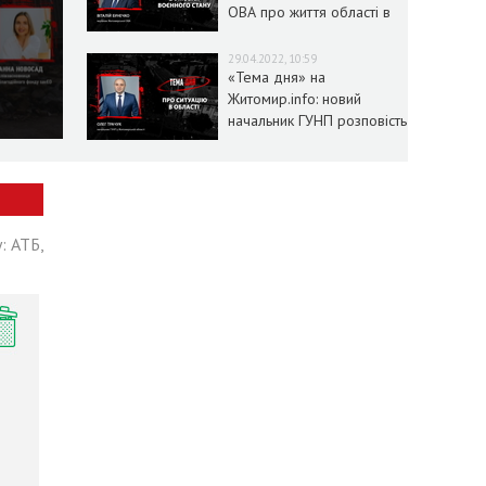
ОВА про життя області в
умовах воєнного стану
29.04.2022, 10:59
«Тема дня» на
Житомир.info: новий
начальник ГУНП розповість
про ситуацію в області
: АТБ,