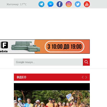
Житомир:
17
°C
ВІДЕО