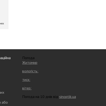
аційна
Погода
Житомир
вологість:
тиск:
вітер:
них
Погода на 10 днів від
sinoptik.ua
и або