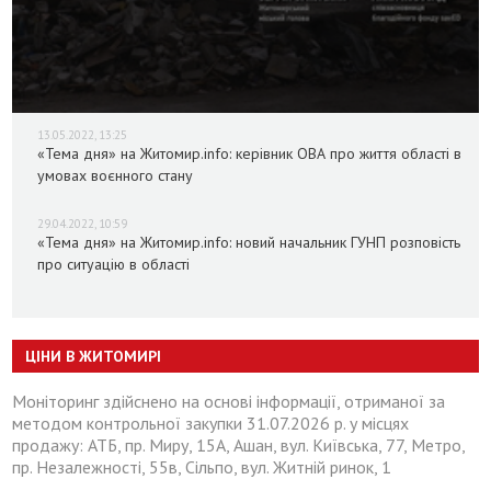
13.05.2022, 13:25
«Тема дня» на Житомир.info: керівник ОВА про життя області в
умовах воєнного стану
29.04.2022, 10:59
«Тема дня» на Житомир.info: новий начальник ГУНП розповість
про ситуацію в області
ЦІНИ В ЖИТОМИРІ
Моніторинг здійснено на основі інформації, отриманої за
методом контрольної закупки 31.07.2026 р. у місцях
продажу: АТБ, пр. Миру, 15А, Ашан, вул. Київська, 77, Метро,
пр. Незалежності, 55в, Сільпо, вул. Житній ринок, 1