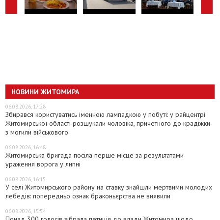
НОВИНИ ЖИТОМИРА
06.08.2026, 17:28
Збирався користуватись іменною лампадкою у побуті: у райцентрі
Житомирської області розшукали чоловіка, причетного до крадіжки
з могили військового
06.08.2026, 16:48
Житомирська бригада посіла перше місце за результатами
ураження ворога у липні
06.08.2026, 16:15
У селі Житомирського району на ставку знайшли мертвими молодих
лебедів: попередньо ознак браконьєрства не виявили
06.08.2026, 15:54
Понад 300 голосів зібрала петиція до влади Житомира щодо