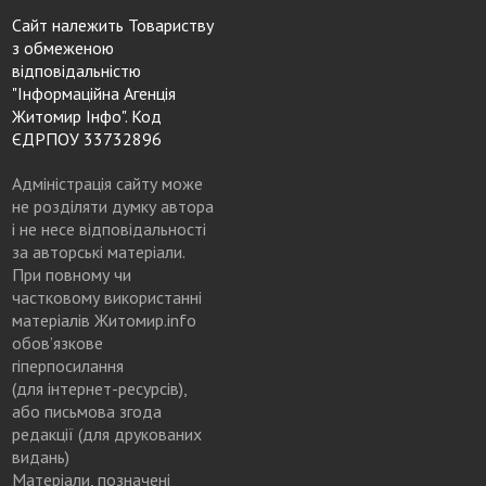
Сайт належить Товариству
з обмеженою
відповідальністю
"Інформаційна Агенція
Житомир Інфо". Код
ЄДРПОУ 33732896
Адміністрація сайту може
не розділяти думку автора
і не несе відповідальності
за авторські матеріали.
При повному чи
частковому використанні
матеріалів Житомир.info
обов’язкове
гіперпосилання
(для інтернет-ресурсів),
або письмова згода
редакції (для друкованих
видань)
Матеріали, позначені