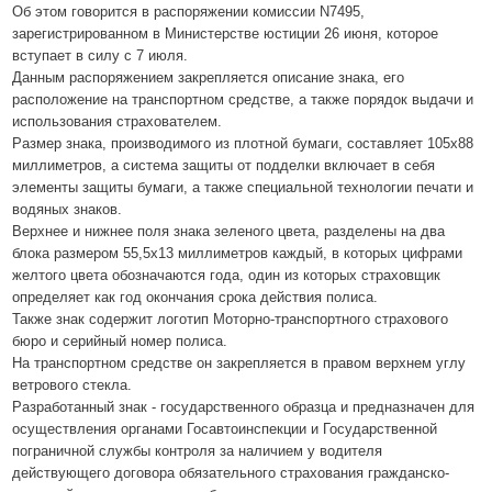
Об этом говорится в распоряжении комиссии N7495,
зарегистрированном в Министерстве юстиции 26 июня, которое
вступает в силу с 7 июля.
Данным распоряжением закрепляется описание знака, его
расположение на транспортном средстве, а также порядок выдачи и
использования страхователем.
Размер знака, производимого из плотной бумаги, составляет 105х88
миллиметров, а система защиты от подделки включает в себя
элементы защиты бумаги, а также специальной технологии печати и
водяных знаков.
Верхнее и нижнее поля знака зеленого цвета, разделены на два
блока размером 55,5х13 миллиметров каждый, в которых цифрами
желтого цвета обозначаются года, один из которых страховщик
определяет как год окончания срока действия полиса.
Также знак содержит логотип Моторно-транспортного страхового
бюро и серийный номер полиса.
На транспортном средстве он закрепляется в правом верхнем углу
ветрового стекла.
Разработанный знак - государственного образца и предназначен для
осуществления органами Госавтоинспекции и Государственной
пограничной службы контроля за наличием у водителя
действующего договора обязательного страхования гражданско-