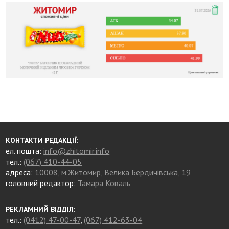
КОНТАКТИ РЕДАКЦІЇ:
ел. пошта:
info@zhitomir.info
тел.:
(067) 410-44-05
адреса:
10008, м.Житомир, Велика Бердичівська, 19
головний редактор:
Тамара Коваль
РЕКЛАМНИЙ ВІДДІЛ:
тел.:
(0412) 47-00-47
,
(067) 412-63-04