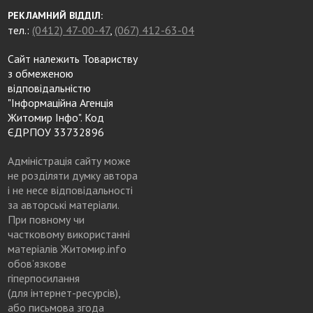
РЕКЛАМНИЙ ВІДДІЛ:
тел.:
(0412) 47-00-47
,
(067) 412-63-04
Сайт належить Товариству
з обмеженою
відповідальністю
"Інформаційна Агенція
Житомир Інфо". Код
ЄДРПОУ 33732896
Адміністрація сайту може
не розділяти думку автора
і не несе відповідальності
за авторські матеріали.
При повному чи
частковому використанні
матеріалів Житомир.info
обов’язкове
гіперпосилання
(для інтернет-ресурсів),
або письмова згода