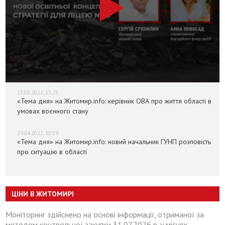
13.05.2022, 13:25
«Тема дня» на Житомир.info: керівник ОВА про життя області в
умовах воєнного стану
29.04.2022, 10:59
«Тема дня» на Житомир.info: новий начальник ГУНП розповість
про ситуацію в області
ЦІНИ В ЖИТОМИРІ
Моніторинг здійснено на основі інформації, отриманої за
методом контрольної закупки 31.07.2026 р. у місцях