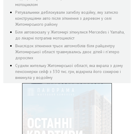
мотоциклом
Рятувальники деблокували загиблу водійку, яку затисло
конструкціями авто після зіткнення з деревом у селі
Житомирського району
Біля автовокзалу у Житомирі зіткнулися Mercedes і Yamaha,
до лікарні потрапив мотоцикліст
Внаслідок зіткнення трьох автомобілів біля райцентру
Житомирської області травмувались двоє дітей і пʼятеро
дорослих
Судили жительку Житомирської області, яка вкрала з дому
пенсіонерки сейф з 330 тис. грн, відкрила його сокирою і
викинула у водойму