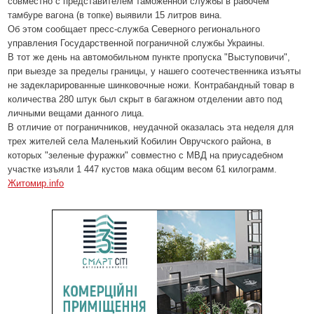
совместно с представителем таможенной службы в рабочем
тамбуре вагона (в топке) выявили 15 литров вина.
Об этом сообщает пресс-служба Северного регионального
управления Государственной пограничной службы Украины.
В тот же день на автомобильном пункте пропуска "Выступовичи",
при выезде за пределы границы, у нашего соотечественника изъяты
не задекларированные шинковочные ножи. Контрабандный товар в
количества 280 штук был скрыт в багажном отделении авто под
личными вещами данного лица.
В отличие от пограничников, неудачной оказалась эта неделя для
трех жителей села Маленький Кобилин Овручского района, в
которых "зеленые фуражки" совместно с МВД на приусадебном
участке изъяли 1 447 кустов мака общим весом 61 килограмм.
Житомир.info