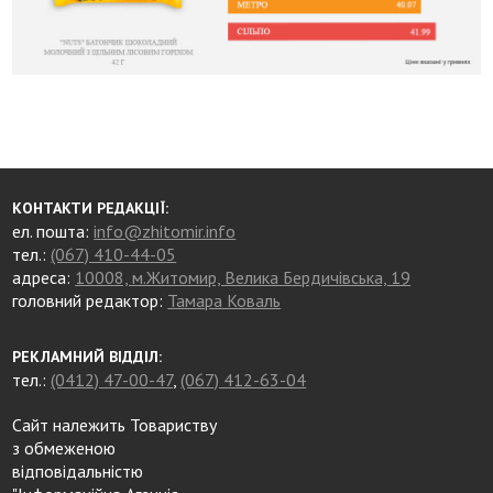
КОНТАКТИ РЕДАКЦІЇ:
ел. пошта:
info@zhitomir.info
тел.:
(067) 410-44-05
адреса:
10008, м.Житомир, Велика Бердичівська, 19
головний редактор:
Тамара Коваль
РЕКЛАМНИЙ ВІДДІЛ:
тел.:
(0412) 47-00-47
,
(067) 412-63-04
Сайт належить Товариству
з обмеженою
відповідальністю