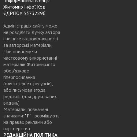
"Інформаційна Агенція
Житомир Інфо". Код
ЄДРПОУ 33732896
Адміністрація сайту може
не розділяти думку автора
і не несе відповідальності
за авторські матеріали.
При повному чи
частковому використанні
матеріалів Житомир.info
обов’язкове
гіперпосилання
(для інтернет-ресурсів),
або письмова згода
редакції (для друкованих
видань)
Матеріали, позначені
значками:
"Р"
- розміщують
на правах реклами або
партнерства
РЕДАКЦІЙНА ПОЛІТИКА