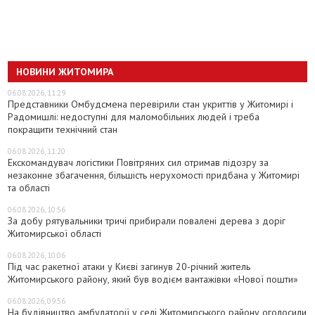
НОВИНИ ЖИТОМИРА
06.08.2026, 11:29
Представники Омбудсмена перевірили стан укриттів у Житомирі і
Радомишлі: недоступні для маломобільних людей і треба
покращити технічний стан
06.08.2026, 11:20
Екскомандувач логістики Повітряних сил отримав підозру за
незаконне збагачення, більшість нерухомості придбана у Житомирі
та області
06.08.2026, 10:56
За добу рятувальники тричі прибирали повалені дерева з доріг
Житомирської області
06.08.2026, 10:06
Під час ракетної атаки у Києві загинув 20-річний житель
Житомирського району, який був водієм вантажівки «Нової пошти»
06.08.2026, 09:56
На будівництво амбулаторії у селі Житомирського району оголосили