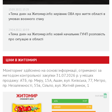
13.05.2022, 13:25
«Тема дня» на Житомир.info: керівник ОВА про життя області в
умовах воєнного стану
29.04.2022, 10:59
«Тема дня» на Житомир.info: новий начальник ГУНП розповість
про ситуацію в області
ЦІНИ В ЖИТОМИРІ
Моніторинг здійснено на основі інформації, отриманої за
методом контрольної закупки 31.07.2026 р. у місцях
продажу: АТБ, пр. Миру, 15А, Ашан, вул. Київська, 77, Метро,
пр. Незалежності, 55в, Сільпо, вул. Житній ринок, 1