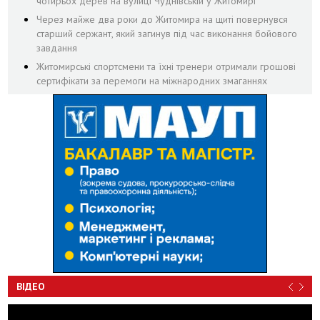
чотирьох дерев на вулиці Чуднівській у Житомирі
Через майже два роки до Житомира на щиті повернувся
старший сержант, який загинув під час виконання бойового
завдання
Житомирські спортсмени та їхні тренери отримали грошові
сертифікати за перемоги на міжнародних змаганнях
ВІДЕО