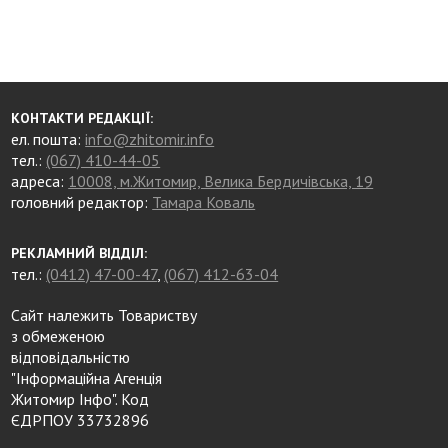
КОНТАКТИ РЕДАКЦІЇ:
ел. пошта:
info@zhitomir.info
тел.:
(067) 410-44-05
адреса:
10008, м.Житомир, Велика Бердичівська, 19
головний редактор:
Тамара Коваль
РЕКЛАМНИЙ ВІДДІЛ:
тел.:
(0412) 47-00-47
,
(067) 412-63-04
Сайт належить Товариству
з обмеженою
відповідальністю
"Інформаційна Агенція
Житомир Інфо". Код
ЄДРПОУ 33732896