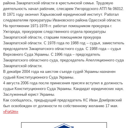
района Закарпатской области в крестьянской семье. Трудовую
деятельность начал рабочим, слесарем Ужгородского АТП № 06012.
В 1971 году окончил Харьковский юридический институт. Работал
следователям прокуратуры Ивановского района Одесской области.
На протяжении 1971-1978 гг. работал помощником прокурора г.
Ужгорода, прокурором следственного отдела прокуратуры
Закарпатской области, старшим помощником прокурора
Закарпатской области. С 1978 года по 1988 год – судья, заместитель
председателя Закарпатского областного суда. С 1988 года – судья
Верховного Суда Украины. С 1996 года – председатель
Закарпатского областного суда, председатель Апелляционного суда
Закарпатской области.
В декабре 2004 года на шестом съезде судей Украины назначен
судьей Конституционного Суда Украины.
4 августа 2006 года после принесения присяги вступил в должность
судьи Конституционного Суда Украины. Кандидат юридических наук.
Заслуженный юрист Украины.
Как сообщалось, предыдущий председатель КС Иван Домбровский
был освобожден от должности по собственному желанию 17 мая.
«ForUm»