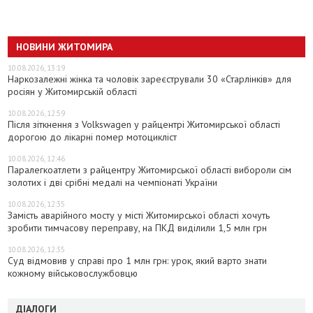
НОВИНИ ЖИТОМИРА
10.08.2026, 13:19
Наркозалежні жінка та чоловік зареєстрували 30 «Старлінків» для
росіян у Житомирській області
10.08.2026, 12:59
Після зіткнення з Volkswagen у райцентрі Житомирської області
дорогою до лікарні помер мотоцикліст
10.08.2026, 12:46
Паралегкоатлети з райцентру Житомирської області вибороли сім
золотих і дві срібні медалі на чемпіонаті України
10.08.2026, 12:35
Замість аварійного мосту у місті Житомирської області хочуть
зробити тимчасову переправу, на ПКД виділили 1,5 млн грн
10.08.2026, 12:35
Суд відмовив у справі про 1 млн грн: урок, який варто знати
кожному військовослужбовцю
ДІАЛОГИ