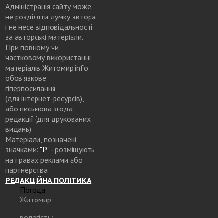
Адміністрація сайту може
не розділяти думку автора
і не несе відповідальності
за авторські матеріали.
При повному чи
частковому використанні
матеріалів Житомир.info
обов’язкове
гіперпосилання
(для інтернет-ресурсів),
або письмова згода
редакції (для друкованих
видань)
Матеріали, позначені
значками:
"Р"
- розміщують
на правах реклами або
партнерства
РЕДАКЦІЙНА ПОЛІТИКА
Погода
Житомир
вологість: