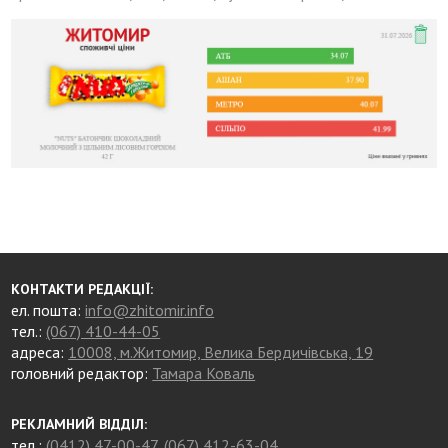
КОНТАКТИ РЕДАКЦІЇ:
ел. пошта:
info@zhitomir.info
тел.:
(067) 410-44-05
адреса:
10008, м.Житомир, Велика Бердичівська, 19
головний редактор:
Тамара Коваль
РЕКЛАМНИЙ ВІДДІЛ:
тел.:
(0412) 47-00-47
,
(067) 412-63-04