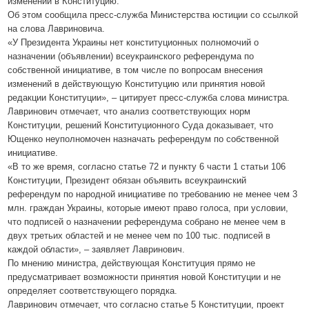
изменений в Конституцию.
Об этом сообщила пресс-служба Министерства юстиции со ссылкой
на слова Лавриновича.
«У Президента Украины нет конституционных полномочий о
назначении (объявлении) всеукраинского референдума по
собственной инициативе, в том числе по вопросам внесения
изменений в действующую Конституцию или принятия новой
редакции Конституции», – цитирует пресс-служба слова министра.
Лавринович отмечает, что анализ соответствующих норм
Конституции, решений Конституционного Суда доказывает, что
Ющенко неуполномочен назначать референдум по собственной
инициативе.
«В то же время, согласно статье 72 и пункту 6 части 1 статьи 106
Конституции, Президент обязан объявить всеукраинский
референдум по народной инициативе по требованию не менее чем 3
млн. граждан Украины, которые имеют право голоса, при условии,
что подписей о назначении референдума собрано не менее чем в
двух третьих областей и не менее чем по 100 тыс. подписей в
каждой области», – заявляет Лавринович.
По мнению министра, действующая Конституция прямо не
предусматривает возможности принятия новой Конституции и не
определяет соответствующего порядка.
Лавринович отмечает, что согласно статье 5 Конституции, проект