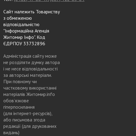
Сайт належить Товариству
з обмеженою
відповідальністю
"Інформаційна Агенція
Житомир Інфо". Код
ЄДРПОУ 33732896
Адміністрація сайту може
не розділяти думку автора
і не несе відповідальності
за авторські матеріали.
При повному чи
частковому використанні
матеріалів Житомир.info
обов’язкове
гіперпосилання
(для інтернет-ресурсів),
або письмова згода
редакції (для друкованих
видань)