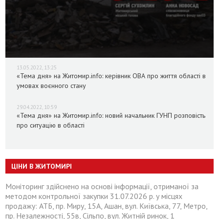
13.05.2022, 13:25
«Тема дня» на Житомир.info: керівник ОВА про життя області в
умовах воєнного стану
29.04.2022, 10:59
«Тема дня» на Житомир.info: новий начальник ГУНП розповість
про ситуацію в області
ЦІНИ В ЖИТОМИРІ
Моніторинг здійснено на основі інформації, отриманої за
методом контрольної закупки 31.07.2026 р. у місцях
продажу: АТБ, пр. Миру, 15А, Ашан, вул. Київська, 77, Метро,
пр. Незалежності, 55в, Сільпо, вул. Житній ринок, 1