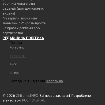
або письмова згода
редакції (для друкованих
видань)
Матеріали, позначені
значками:
"Р"
- розміщують
на правах реклами або
партнерства
РЕДАКЦІЙНА ПОЛІТИКА
Погода
Житомир
вологість:
тиск:
вітер:
Погода на 10 днів від
sinoptik.ua
© 2026
Zhitomir.INFO
Всі права захищені. Розроблено
агентством
ROST DIGITAL