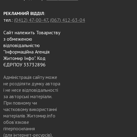
РЕКЛАМНИЙ ВІДДІЛ:
тел.:
(0412) 47-00-47
,
(067) 412-63-04
Сайт належить Товариству
з обмеженою
відповідальністю
"Інформаційна Агенція
Житомир Інфо". Код
ЄДРПОУ 33732896
Адміністрація сайту може
не розділяти думку автора
і не несе відповідальності
за авторські матеріали.
При повному чи
частковому використанні
матеріалів Житомир.info
обов’язкове
гіперпосилання
(для інтернет-ресурсів),