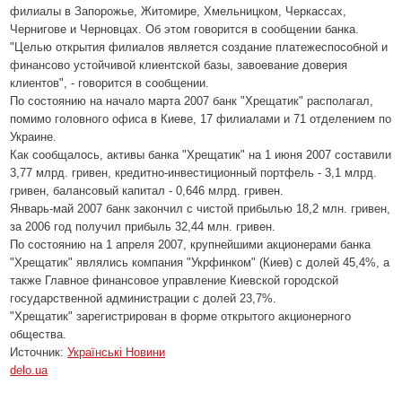
филиалы в Запорожье, Житомире, Хмельницком, Черкассах,
Чернигове и Черновцах. Об этом говорится в сообщении банка.
"Целью открытия филиалов является создание платежеспособной и
финансово устойчивой клиентской базы, завоевание доверия
клиентов", - говорится в сообщении.
По состоянию на начало марта 2007 банк "Хрещатик" располагал,
помимо головного офиса в Киеве, 17 филиалами и 71 отделением по
Украине.
Как сообщалось, активы банка "Хрещатик" на 1 июня 2007 составили
3,77 млрд. гривен, кредитно-инвестиционный портфель - 3,1 млрд.
гривен, балансовый капитал - 0,646 млрд. гривен.
Январь-май 2007 банк закончил с чистой прибылью 18,2 млн. гривен,
за 2006 год получил прибыль 32,44 млн. гривен.
По состоянию на 1 апреля 2007, крупнейшими акционерами банка
"Хрещатик" являлись компания "Укрфинком" (Киев) с долей 45,4%, а
также Главное финансовое управление Киевской городской
государственной администрации с долей 23,7%.
"Хрещатик" зарегистрирован в форме открытого акционерного
общества.
Источник:
Українські Новини
delo.ua