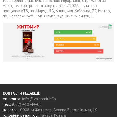
Моніторинг здійснено на основі інформації, отриманої за
методом контрольної закупки 31.07.2026 р. у місцях
продажу: АТБ, пр. Миру, 15А, Ашан, вул. Київська, 77, Метро,
пр. Незалежності, 55в, Сільпо, вул. Житній ринок, 1
КОНТАКТИ РЕДАКЦІЇ:
ел. пошта:
info@zhitomir.info
тел.:
(067) 410-44-05
адреса:
10008, м.Житомир, Велика Бердичівська, 19
головний редактор:
Тамара Коваль