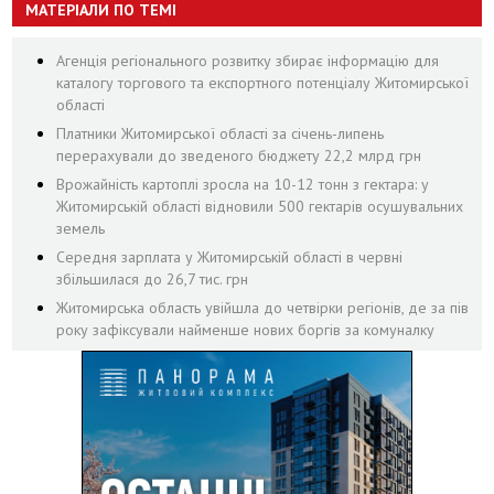
МАТЕРІАЛИ ПО ТЕМІ
Агенція регіонального розвитку збирає інформацію для
каталогу торгового та експортного потенціалу Житомирської
області
Платники Житомирської області за січень-липень
перерахували до зведеного бюджету 22,2 млрд грн
Врожайність картоплі зросла на 10-12 тонн з гектара: у
Житомирській області відновили 500 гектарів осушувальних
земель
Середня зарплата у Житомирській області в червні
збільшилася до 26,7 тис. грн
Житомирська область увійшла до четвірки регіонів, де за пів
року зафіксували найменше нових боргів за комуналку