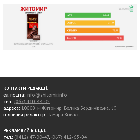
КОНТАКТИ РЕДАКЦІЇ:
ел. пошта:
info@zhitomir.info
тел.:
(067) 410-44-05
адреса:
10008, м.Житомир, Велика Бердичівська, 19
головний редактор:
Тамара Коваль
РЕКЛАМНИЙ ВІДДІЛ:
тел.:
(0412) 47-00-47
,
(067) 412-63-04