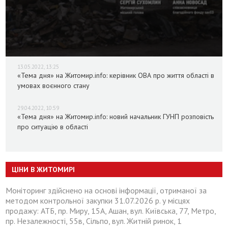
13.05.2022, 13:25
«Тема дня» на Житомир.info: керівник ОВА про життя області в
умовах воєнного стану
29.04.2022, 10:59
«Тема дня» на Житомир.info: новий начальник ГУНП розповість
про ситуацію в області
ЦІНИ В ЖИТОМИРІ
Моніторинг здійснено на основі інформації, отриманої за
методом контрольної закупки 31.07.2026 р. у місцях
продажу: АТБ, пр. Миру, 15А, Ашан, вул. Київська, 77, Метро,
пр. Незалежності, 55в, Сільпо, вул. Житній ринок, 1