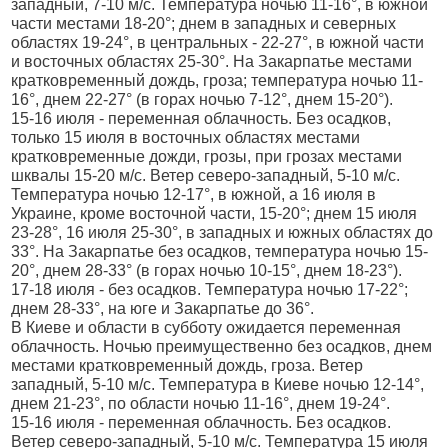
западный, 7-10 м/с. Температура ночью 11-16°, в южной
части местами 18-20°; днем в западных и северных
областях 19-24°, в центральных - 22-27°, в южной части
и восточных областях 25-30°. На Закарпатье местами
кратковременный дождь, гроза; температура ночью 11-
16°, днем 22-27° (в горах ночью 7-12°, днем 15-20°).
15-16 июля - переменная облачность. Без осадков,
только 15 июля в восточных областях местами
кратковременные дожди, грозы, при грозах местами
шквалы 15-20 м/с. Ветер северо-западный, 5-10 м/с.
Температура ночью 12-17°, в южной, а 16 июля в
Украине, кроме восточной части, 15-20°; днем 15 июля
23-28°, 16 июля 25-30°, в западных и южных областях до
33°. На Закарпатье без осадков, температура ночью 15-
20°, днем 28-33° (в горах ночью 10-15°, днем 18-23°).
17-18 июля - без осадков. Температура ночью 17-22°;
днем 28-33°, на юге и Закарпатье до 36°.
В Киеве и области в субботу ожидается переменная
облачность. Ночью преимущественно без осадков, днем
местами кратковременный дождь, гроза. Ветер
западный, 5-10 м/с. Температура в Киеве ночью 12-14°,
днем 21-23°, по области ночью 11-16°, днем 19-24°.
15-16 июля - переменная облачность. Без осадков.
Ветер северо-западный, 5-10 м/с. Температура 15 июля