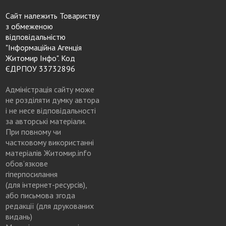
Сайт належить Товариству
з обмеженою
відповідальністю
"Інформаційна Агенція
Житомир Інфо". Код
ЄДРПОУ 33732896
Адміністрація сайту може
не розділяти думку автора
і не несе відповідальності
за авторські матеріали.
При повному чи
частковому використанні
матеріалів Житомир.info
обов’язкове
гіперпосилання
(для інтернет-ресурсів),
або письмова згода
редакції (для друкованих
видань)