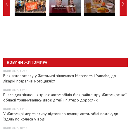
НОВИНИ ЖИТОМИРА
08.08.2026, 15:13
Біля автовокзалу у Житомирі зіткнулися Mercedes і Yamaha, до
лікарні потрапив мотоцикліст
08.08.2026, 12:38
Внаслідок зіткнення трьох автомобілів біля райцентру Житомирської
області травмувались двоє дітей і пʼятеро дорослих
08.08.2026, 11:55
У Житомирі через зливу підтопило вулиці: автомобілі подекуди
їздять по колеса у воді
08.08.2026, 10:33