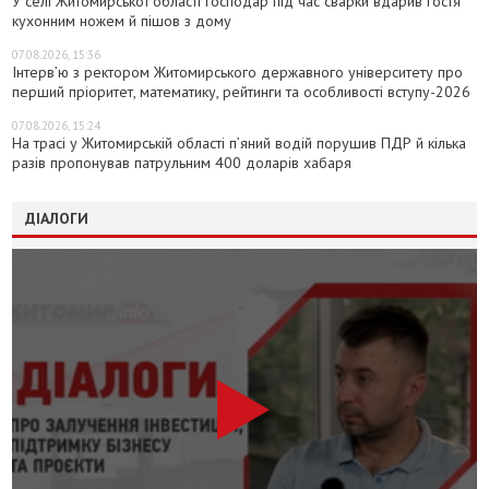
У селі Житомирської області господар під час сварки вдарив гостя
кухонним ножем й пішов з дому
07.08.2026, 15:36
Інтерв’ю з ректором Житомирського державного університету про
перший пріоритет, математику, рейтинги та особливості вступу-2026
07.08.2026, 15:24
На трасі у Житомирській області п’яний водій порушив ПДР й кілька
разів пропонував патрульним 400 доларів хабаря
ДІАЛОГИ