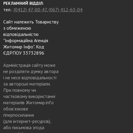
РЕКЛАМНИЙ ВІДДІЛ:
тел.:
(0412) 47-00-47
,
(067) 412-63-04
Сайт належить Товариству
з обмеженою
відповідальністю
"Інформаційна Агенція
Житомир Інфо". Код
ЄДРПОУ 33732896
Адміністрація сайту може
не розділяти думку автора
і не несе відповідальності
за авторські матеріали.
При повному чи
частковому використанні
матеріалів Житомир.info
обов’язкове
гіперпосилання
(для інтернет-ресурсів),
або письмова згода