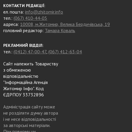
КОНТАКТИ РЕДАКЦІЇ:
ел. пошта:
info@zhitomir.info
тел.:
(067) 410-44-05
адреса:
10008, м.Житомир, Велика Бердичівська, 19
головний редактор:
Тамара Коваль
РЕКЛАМНИЙ ВІДДІЛ:
тел.:
(0412) 47-00-47
,
(067) 412-63-04
Сайт належить Товариству
з обмеженою
відповідальністю
"Інформаційна Агенція
Житомир Інфо". Код
ЄДРПОУ 33732896
Адміністрація сайту може
не розділяти думку автора
і не несе відповідальності
за авторські матеріали.
При повному чи