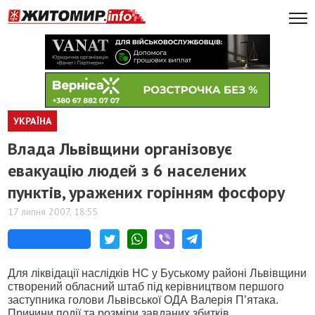
УКРАЇНА
Влада Львівщини організовує
евакуацію людей з 6 населених
пунктів, уражених горінням фосфору
17 липня 2007, 18:55
Для ліквідації наслідків НС у Буському районі Львівщини
створений обласний штаб під керівництвом першого
заступника голови Львівської ОДА Валерія П’ятака.
Причини події та розміри завданих збитків