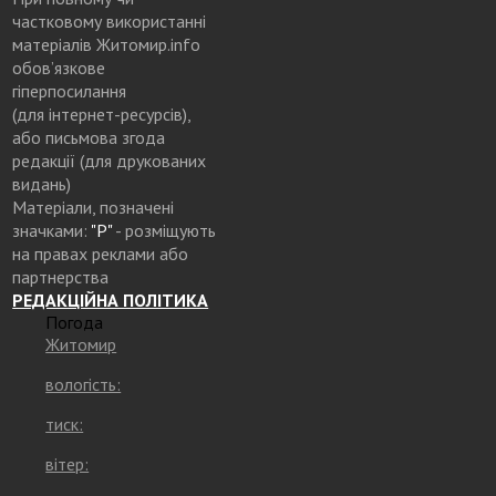
частковому використанні
матеріалів Житомир.info
обов’язкове
гіперпосилання
(для інтернет-ресурсів),
або письмова згода
редакції (для друкованих
видань)
Матеріали, позначені
значками:
"Р"
- розміщують
на правах реклами або
партнерства
РЕДАКЦІЙНА ПОЛІТИКА
Погода
Житомир
вологість:
тиск:
вітер: