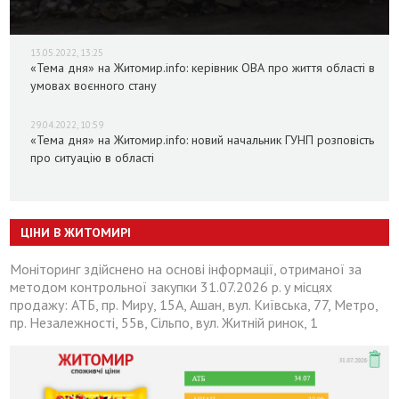
13.05.2022, 13:25
«Тема дня» на Житомир.info: керівник ОВА про життя області в
умовах воєнного стану
29.04.2022, 10:59
«Тема дня» на Житомир.info: новий начальник ГУНП розповість
про ситуацію в області
ЦІНИ В ЖИТОМИРІ
Моніторинг здійснено на основі інформації, отриманої за
методом контрольної закупки 31.07.2026 р. у місцях
продажу: АТБ, пр. Миру, 15А, Ашан, вул. Київська, 77, Метро,
пр. Незалежності, 55в, Сільпо, вул. Житній ринок, 1