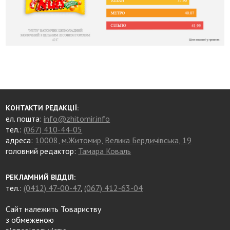
КОНТАКТИ РЕДАКЦІЇ:
ел. пошта:
info@zhitomir.info
тел.:
(067) 410-44-05
адреса:
10008, м.Житомир, Велика Бердичівська, 19
головний редактор:
Тамара Коваль
РЕКЛАМНИЙ ВІДДІЛ:
тел.:
(0412) 47-00-47
,
(067) 412-63-04
Сайт належить Товариству
з обмеженою