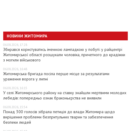
НОВИНИ ЖИТОМИРА
06.08.2026, 17:28
Збирався користуватись іменною лампадкою у побуті: у райцентрі
Житомирської області розшукали чоловіка, причетного до крадіжки
з могили військового
06.08.2026, 16:48
Житомирська бригада посіла перше місце за результатами
ураження ворога у липні
06.08.2026, 16:15
У селі Житомирського району на ставку знайшли мертвими молодих
лебедів: попередньо ознак браконьєрства не виявили
06.08.2026, 15:54
Понад 300 голосів зібрала петиція до влади Житомира щодо
вирішення проблеми безпритульних тварин та забезпечення
безпеки людей