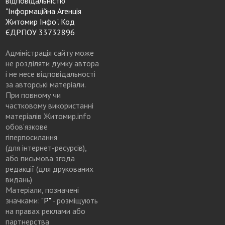
відповідальністю
"Інформаційна Агенція
Житомир Інфо". Код
ЄДРПОУ 33732896
Адміністрація сайту може
не розділяти думку автора
і не несе відповідальності
за авторські матеріали.
При повному чи
частковому використанні
матеріалів Житомир.info
обов’язкове
гіперпосилання
(для інтернет-ресурсів),
або письмова згода
редакції (для друкованих
видань)
Матеріали, позначені
значками:
"Р"
- розміщують
на правах реклами або
партнерства