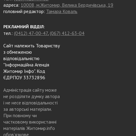
адреса:
10008, м.Житомир, Велика Бердичівська, 19
головний редактор:
Тамара Коваль
РЕКЛАМНИЙ ВІДДІЛ:
тел.:
(0412) 47-00-47
,
(067) 412-63-04
Сайт належить Товариству
з обмеженою
відповідальністю
"Інформаційна Агенція
Житомир Інфо". Код
ЄДРПОУ 33732896
Адміністрація сайту може
не розділяти думку автора
і не несе відповідальності
за авторські матеріали.
При повному чи
частковому використанні
матеріалів Житомир.info
обов’язкове