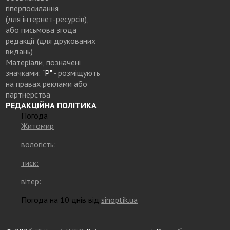
гіперпосилання
(для інтернет-ресурсів),
або письмова згода
редакції (для друкованих
видань)
Матеріали, позначені
значками:
"Р"
- розміщують
на правах реклами або
партнерства
РЕДАКЦІЙНА ПОЛІТИКА
Погода
Житомир
вологість:
тиск:
вітер:
Погода на 10 днів від
sinoptik.ua