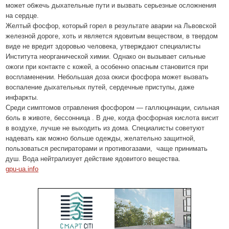
может обжечь дыхательные пути и вызвать серьезные осложнения
на сердце.
Желтый фосфор, который горел в результате аварии на Львовской
железной дороге, хоть и является ядовитым веществом, в твердом
виде не вредит здоровью человека, утверждают специалисты
Института неорганической химии. Однако он вызывает сильные
ожоги при контакте с кожей, а особенно опасным становится при
воспламенении. Небольшая доза окиси фосфора может вызвать
воспаление дыхательных путей, сердечные приступы, даже
инфаркты.
Среди симптомов отравления фосфором — галлюцинации, сильная
боль в животе, бессонница . В дне, когда фосфорная кислота висит
в воздухе, лучше не выходить из дома. Специалисты советуют
надевать как можно больше одежды, желательно защитной,
пользоваться респираторами и противогазами, чаще принимать
душ. Вода нейтрализует действие ядовитого вещества.
gpu-ua.info