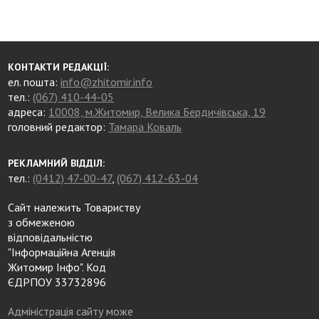
КОНТАКТИ РЕДАКЦІЇ:
ел. пошта:
info@zhitomir.info
тел.:
(067) 410-44-05
адреса:
10008, м.Житомир, Велика Бердичівська, 19
головний редактор:
Тамара Коваль
РЕКЛАМНИЙ ВІДДІЛ:
тел.:
(0412) 47-00-47
,
(067) 412-63-04
Сайт належить Товариству
з обмеженою
відповідальністю
"Інформаційна Агенція
Житомир Інфо". Код
ЄДРПОУ 33732896
Адміністрація сайту може