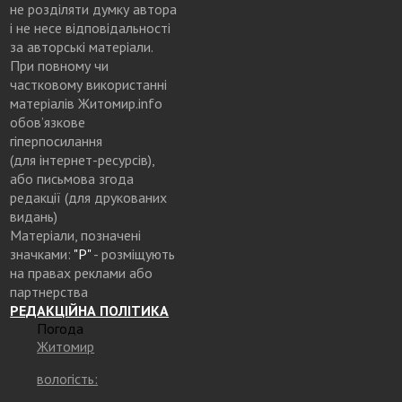
не розділяти думку автора
і не несе відповідальності
за авторські матеріали.
При повному чи
частковому використанні
матеріалів Житомир.info
обов’язкове
гіперпосилання
(для інтернет-ресурсів),
або письмова згода
редакції (для друкованих
видань)
Матеріали, позначені
значками:
"Р"
- розміщують
на правах реклами або
партнерства
РЕДАКЦІЙНА ПОЛІТИКА
Погода
Житомир
вологість: