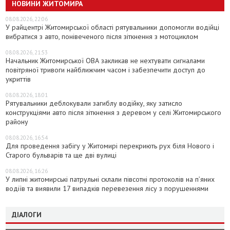
НОВИНИ ЖИТОМИРА
08.08.2026, 22:06
У райцентрі Житомирської області рятувальники допомогли водійці
вибратися з авто, понівеченого після зіткнення з мотоциклом
08.08.2026, 21:53
Начальник Житомирської ОВА закликав не нехтувати сигналами
повітряної тривоги найближчим часом і забезпечити доступ до
укриттів
08.08.2026, 18:01
Рятувальники деблокували загиблу водійку, яку затисло
конструкціями авто після зіткнення з деревом у селі Житомирського
району
08.08.2026, 16:54
Для проведення забігу у Житомирі перекриють рух біля Нового і
Старого бульварів та ще дві вулиці
08.08.2026, 16:26
У липні житомирські патрульні склали півсотні протоколів на пʼяних
водіїв та виявили 17 випадків перевезення лісу з порушеннями
ДІАЛОГИ