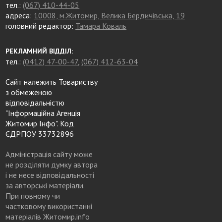
тел.:
(067) 410-44-05
адреса:
10008, м.Житомир, Велика Бердичівська, 19
головний редактор:
Тамара Коваль
РЕКЛАМНИЙ ВІДДІЛ:
тел.:
(0412) 47-00-47
,
(067) 412-63-04
Сайт належить Товариству
з обмеженою
відповідальністю
"Інформаційна Агенція
Житомир Інфо". Код
ЄДРПОУ 33732896
Адміністрація сайту може
не розділяти думку автора
і не несе відповідальності
за авторські матеріали.
При повному чи
частковому використанні
матеріалів Житомир.info