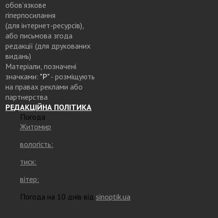
обов’язкове
гіперпосилання
(для інтернет-ресурсів),
або письмова згода
редакції (для друкованих
видань)
Матеріали, позначені
значками:
"Р"
- розміщують
на правах реклами або
партнерства
РЕДАКЦІЙНА ПОЛІТИКА
Погода
Житомир
вологість:
тиск:
вітер:
Погода на 10 днів від
sinoptik.ua