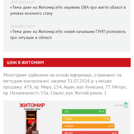
13.05.2022, 13:25
«Тема дня» на Житомир.info: керівник ОВА про життя області в
умовах воєнного стану
29.04.2022, 10:59
«Тема дня» на Житомир.info: новий начальник ГУНП розповість
про ситуацію в області
ЦІНИ В ЖИТОМИРІ
Моніторинг здійснено на основі інформації, отриманої за
методом контрольної закупки 31.07.2026 р. у місцях
продажу: АТБ, пр. Миру, 15А, Ашан, вул. Київська, 77, Метро,
пр. Незалежності, 55в, Сільпо, вул. Житній ринок, 1