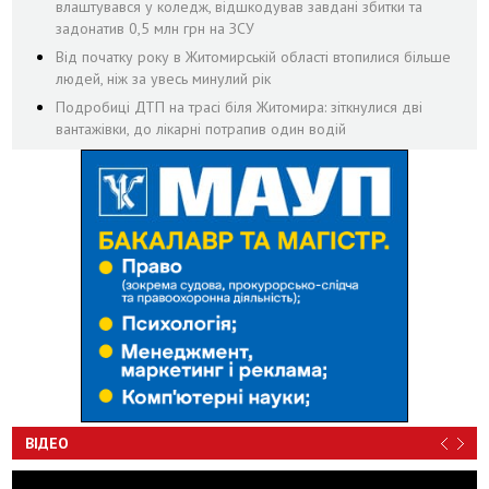
влаштувався у коледж, відшкодував завдані збитки та
задонатив 0,5 млн грн на ЗСУ
Від початку року в Житомирській області втопилися більше
людей, ніж за увесь минулий рік
Подробиці ДТП на трасі біля Житомира: зіткнулися дві
вантажівки, до лікарні потрапив один водій
ВІДЕО