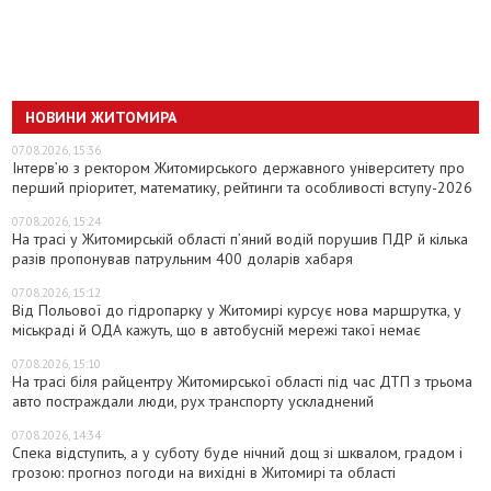
НОВИНИ ЖИТОМИРА
07.08.2026, 15:36
Інтерв’ю з ректором Житомирського державного університету про
перший пріоритет, математику, рейтинги та особливості вступу-2026
07.08.2026, 15:24
На трасі у Житомирській області п’яний водій порушив ПДР й кілька
разів пропонував патрульним 400 доларів хабаря
07.08.2026, 15:12
Від Польової до гідропарку у Житомирі курсує нова маршрутка, у
міськраді й ОДА кажуть, що в автобусній мережі такої немає
07.08.2026, 15:10
На трасі біля райцентру Житомирської області під час ДТП з трьома
авто постраждали люди, рух транспорту ускладнений
07.08.2026, 14:34
Спека відступить, а у суботу буде нічний дощ зі шквалом, градом і
грозою: прогноз погоди на вихідні в Житомирі та області