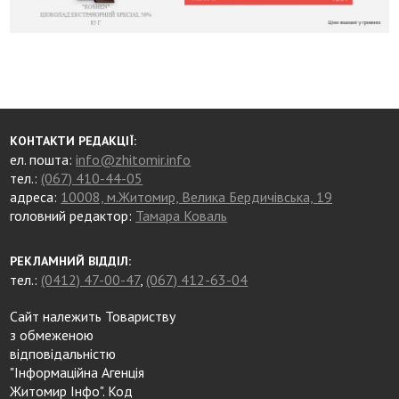
КОНТАКТИ РЕДАКЦІЇ:
ел. пошта:
info@zhitomir.info
тел.:
(067) 410-44-05
адреса:
10008, м.Житомир, Велика Бердичівська, 19
головний редактор:
Тамара Коваль
РЕКЛАМНИЙ ВІДДІЛ:
тел.:
(0412) 47-00-47
,
(067) 412-63-04
Сайт належить Товариству
з обмеженою
відповідальністю
"Інформаційна Агенція
Житомир Інфо". Код