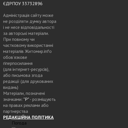
ЄДРПОУ 33732896
Адміністрація сайту може
не розділяти думку автора
і не несе відповідальності
за авторські матеріали.
При повному чи
частковому використанні
матеріалів Житомир.info
обов’язкове
гіперпосилання
(для інтернет-ресурсів),
або письмова згода
редакції (для друкованих
видань)
Матеріали, позначені
значками:
"Р"
- розміщують
на правах реклами або
партнерства
РЕДАКЦІЙНА ПОЛІТИКА
Погода