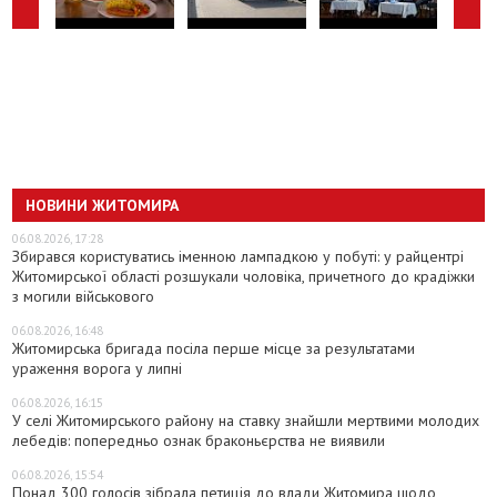
НОВИНИ ЖИТОМИРА
06.08.2026, 17:28
Збирався користуватись іменною лампадкою у побуті: у райцентрі
Житомирської області розшукали чоловіка, причетного до крадіжки
з могили військового
06.08.2026, 16:48
Житомирська бригада посіла перше місце за результатами
ураження ворога у липні
06.08.2026, 16:15
У селі Житомирського району на ставку знайшли мертвими молодих
лебедів: попередньо ознак браконьєрства не виявили
06.08.2026, 15:54
Понад 300 голосів зібрала петиція до влади Житомира щодо