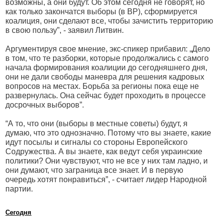
возможны, а они будут. Об этом сегодня не говорят, но
как только закончатся выборы (в ВР), сформируется
коалиция, они сделают все, чтобы зачистить территорию
в свою пользу”, - заявил Литвин.
Аргументируя свое мнение, экс-спикер прибавил: „Дело
в том, что те разборки, которые продолжались с самого
начала формирования коалиции до сегодняшнего дня,
они не дали свободы маневра для решения кадровых
вопросов на местах. Борьба за регионы пока еще не
развернулась. Она сейчас будет проходить в процессе
досрочных выборов”.
“А то, что они (выборы в местные советы) будут, я
думаю, что это однозначно. Потому что вы знаете, какие
идут посылы и сигналы со стороны Европейского
Содружества. А вы знаете, как ведут себя украинские
политики? Они чувствуют, что не все у них там ладно, и
они думают, что заграница все знает. И в первую
очередь хотят понравиться”, - считает лидер Народной
партии.
Сегодня