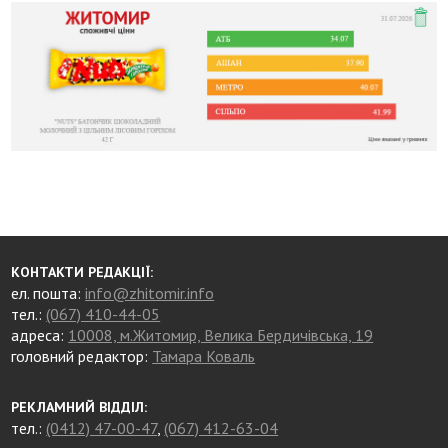
КОНТАКТИ РЕДАКЦІЇ:
ел. пошта:
info@zhitomir.info
тел.:
(067) 410-44-05
адреса:
10008, м.Житомир, Велика Бердичівська, 19
головний редактор:
Тамара Коваль
РЕКЛАМНИЙ ВІДДІЛ:
тел.:
(0412) 47-00-47
,
(067) 412-63-04