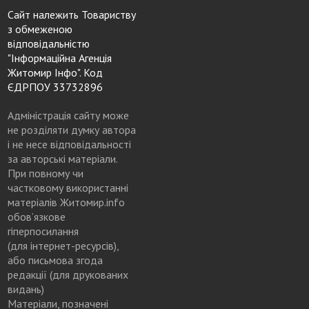
Сайт належить Товариству
з обмеженою
відповідальністю
"Інформаційна Агенція
Житомир Інфо". Код
ЄДРПОУ 33732896
Адміністрація сайту може
не розділяти думку автора
і не несе відповідальності
за авторські матеріали.
При повному чи
частковому використанні
матеріалів Житомир.info
обов’язкове
гіперпосилання
(для інтернет-ресурсів),
або письмова згода
редакції (для друкованих
видань)
Матеріали, позначені