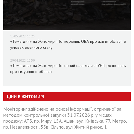
13.05.2022, 13:25
«Тема дня» на Житомир.info: керівник ОВА про життя області в
умовах воєнного стану
29.04.2022, 10:59
«Тема дня» на Житомир.info: новий начальник ГУНП розповість
про ситуацію в області
ЦІНИ В ЖИТОМИРІ
Моніторинг здійснено на основі інформації, отриманої за
методом контрольної закупки 31.07.2026 р. у місцях
продажу: АТБ, пр. Миру, 15А, Ашан, вул. Київська, 77, Метро,
пр. Незалежності, 55в, Сільпо, вул. Житній ринок, 1