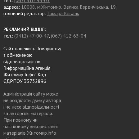
тел.:
(067) 410-44-05
адреса:
10008, м.Житомир, Велика Бердичівська, 19
головний редактор:
Тамара Коваль
РЕКЛАМНИЙ ВІДДІЛ:
тел.:
(0412) 47-00-47
,
(067) 412-63-04
Сайт належить Товариству
з обмеженою
відповідальністю
"Інформаційна Агенція
Житомир Інфо". Код
ЄДРПОУ 33732896
Адміністрація сайту може
не розділяти думку автора
і не несе відповідальності
за авторські матеріали.
При повному чи
частковому використанні
матеріалів Житомир.info