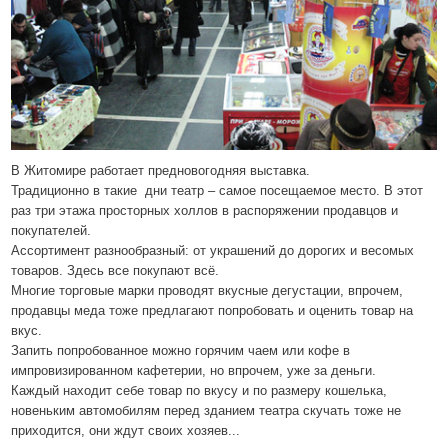
В Житомире работает предновогодняя выставка.
Традиционно в такие
дни театр – самое посещаемое место. В этот
раз три этажа просторных холлов в распоряжении продавцов и
покупателей.
Ассортимент разнообразный: от украшений до дорогих и весомых
товаров. Здесь все покупают всё.
Многие торговые марки проводят вкусные дегустации, впрочем,
продавцы меда тоже предлагают попробовать и оценить товар на
вкус.
Запить попробованное можно горячим чаем или кофе в
импровизированном кафетерии, но впрочем, уже за деньги.
Каждый находит себе товар по вкусу и по размеру кошелька,
новеньким автомобилям перед зданием театра скучать тоже не
приходится, они ждут своих хозяев...