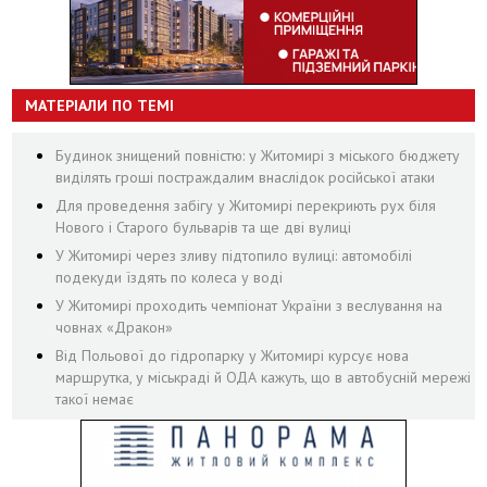
МАТЕРІАЛИ ПО ТЕМІ
Будинок знищений повністю: у Житомирі з міського бюджету
виділять гроші постраждалим внаслідок російської атаки
Для проведення забігу у Житомирі перекриють рух біля
Нового і Старого бульварів та ще дві вулиці
У Житомирі через зливу підтопило вулиці: автомобілі
подекуди їздять по колеса у воді
У Житомирі проходить чемпіонат України з веслування на
човнах «Дракон»
Від Польової до гідропарку у Житомирі курсує нова
маршрутка, у міськраді й ОДА кажуть, що в автобусній мережі
такої немає