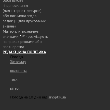
обов’язкове
гіперпосилання
(для інтернет-ресурсів),
або письмова згода
редакції (для друкованих
видань)
Матеріали, позначені
значками:
"Р"
- розміщують
на правах реклами або
партнерства
РЕДАКЦІЙНА ПОЛІТИКА
Погода
Житомир
вологість:
тиск:
вітер:
Погода на 10 днів від
sinoptik.ua