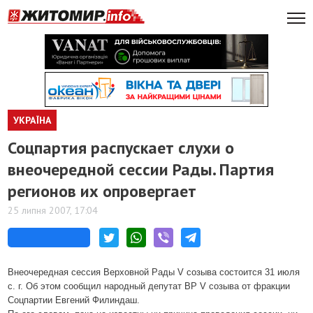
УКРАЇНА
Соцпартия распускает слухи о
внеочередной сессии Рады. Партия
регионов их опровергает
25 липня 2007, 17:04
Внеочередная сессия Верховной Рады V созыва состоится 31 июля
с. г. Об этом сообщил народный депутат ВР V созыва от фракции
Соцпартии Евгений Филиндаш.