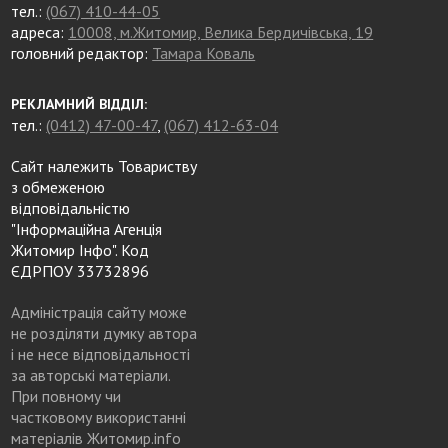
тел.:
(067) 410-44-05
адреса:
10008, м.Житомир, Велика Бердичівська, 19
головний редактор:
Тамара Коваль
РЕКЛАМНИЙ ВІДДІЛ:
тел.:
(0412) 47-00-47
,
(067) 412-63-04
Сайт належить Товариству
з обмеженою
відповідальністю
"Інформаційна Агенція
Житомир Інфо". Код
ЄДРПОУ 33732896
Адміністрація сайту може
не розділяти думку автора
і не несе відповідальності
за авторські матеріали.
При повному чи
частковому використанні
матеріалів Житомир.info