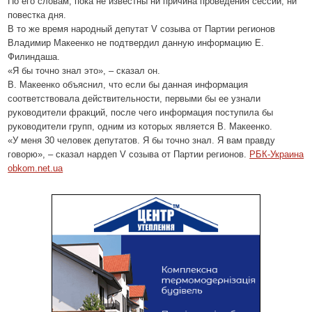
По его словам, пока не известны ни причина проведения сессии, ни
повестка дня.
В то же время народный депутат V созыва от Партии регионов
Владимир Макеенко не подтвердил данную информацию Е.
Филиндаша.
«Я бы точно знал это», – сказал он.
В. Макеенко объяснил, что если бы данная информация
соответствовала действительности, первыми бы ее узнали
руководители фракций, после чего информация поступила бы
руководители групп, одним из которых является В. Макеенко.
«У меня 30 человек депутатов. Я бы точно знал. Я вам правду
говорю», – сказал нардеп V созыва от Партии регионов.
РБК-Украина
obkom.net.ua