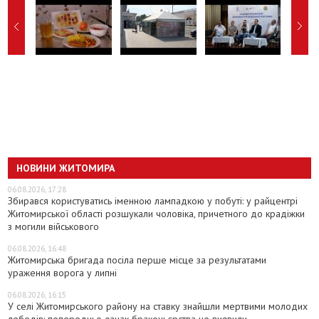
НОВИНИ ЖИТОМИРА
06.08.2026, 17:28
Збирався користуватись іменною лампадкою у побуті: у райцентрі
Житомирської області розшукали чоловіка, причетного до крадіжки
з могили військового
06.08.2026, 16:48
Житомирська бригада посіла перше місце за результатами
ураження ворога у липні
06.08.2026, 16:15
У селі Житомирського району на ставку знайшли мертвими молодих
лебедів: попередньо ознак браконьєрства не виявили