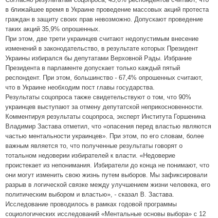
в ближайшее время в Украине проведение массовых акций протеста
граждан в защиту своих прав невозможно. Допускают проведение
таких акций 35,9% опрошенных.
При этом, две трети украинцев считают недопустимым внесение
изменений в законодательство, в результате которых Президент
Украины избирался бы депутатами Верховной Рады. Избрание
Президента в парламенте допускает только каждый пятый
респондент. При этом, большинство - 67,4% опрошенных считают,
что в Украине необходим пост главы государства.
Результаты соцопроса также свидетельствуют о том, что 90%
украинцев выступают за отмену депутатской неприкосновенности.
Комментируя результаты соцопроса, эксперт Института Горшенина
Владимир Застава отметил, что «опасения перед властью являются
частью ментальности украинцев». При этом, по его словам, более
важным является то, что полученные результаты говорят о
тотальном недоверии избирателей к власти. «Недоверие
проистекает из непонимания. Избиратели до конца не понимают, что
они могут изменить свою жизнь путем выборов. Мы зафиксировали
разрыв в логической связке между улучшением жизни человека, его
политическим выбором и властью», - сказал В. Застава.
Исследование проводилось в рамках годовой программы
социологических исследований «Ментальные основы выбора» с 12