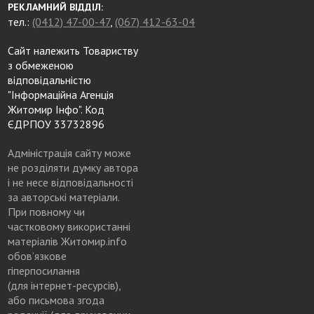
РЕКЛАМНИЙ ВІДДІЛ:
тел.:
(0412) 47-00-47
,
(067) 412-63-04
Сайт належить Товариству
з обмеженою
відповідальністю
"Інформаційна Агенція
Житомир Інфо". Код
ЄДРПОУ 33732896
Адміністрація сайту може
не розділяти думку автора
і не несе відповідальності
за авторські матеріали.
При повному чи
частковому використанні
матеріалів Житомир.info
обов’язкове
гіперпосилання
(для інтернет-ресурсів),
або письмова згода