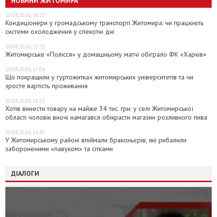
НОВИНИ ЖИТОМИРА
10.08.2026, 18:27
Кондиціонери у громадському транспорті Житомира: чи працюють
системи охолодження у спекотні дні
10.08.2026, 17:25
Житомирське «Полісся» у домашньому матчі обіграло ФК «Харків»
10.08.2026, 17:06
Що покращили у гуртожитках житомирських університетів та чи
зросте вартість проживання
10.08.2026, 16:53
Хотів винести товару на майже 34 тис. грн: у селі Житомирської
області чоловік вночі намагався обікрасти магазин розливного пива
10.08.2026, 16:47
У Житомирському районі впіймали браконьєрів, які рибалили
забороненими «павуком» та сітками
ДІАЛОГИ