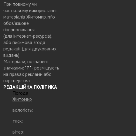
При повному чи
частковому використанні
матеріалів Житомир.info
обов’язкове
гіперпосилання
(для інтернет-ресурсів),
або письмова згода
редакції (для друкованих
видань)
Матеріали, позначені
значками:
"Р"
- розміщують
на правах реклами або
партнерства
РЕДАКЦІЙНА ПОЛІТИКА
Погода
Житомир
вологість:
тиск:
вітер: