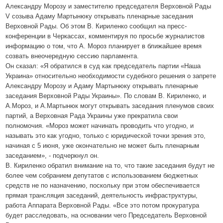
Александру Морозу и заместителю председателя Верховной Рады
V созыва Адаму Мартынюку открывать пленарные заседания
Верховной Рады. Об этом В. Кириленко сообщил на пресс-
конференции в Черкассах, комментируя по просьбе журналистов
информацию о том, что А. Мороз планирует в ближайшее время
созвать внеочередную сессию парламента.
Он сказал: «Я обратился в суд как председатель партии «Наша
Украина» относительно необходимости судебного решения о запрете
Александру Морозу и Адаму Мартынюку открывать пленарные
заседания Верховной Рады Украины». По словам В. Кириленко, и
А.Мороз, и А.Мартынюк могут открывать заседания пленумов своих
партий, а Верховная Рада Украины уже прекратила свои
полномочия. «Мороз может начинать проводить что угодно, и
называть это как угодно, только с юридической точки зрения это,
начиная с 5 июня, уже окончательно не может быть пленарным
заседанием», - подчеркнул он.
В. Кириленко обратил внимание на то, что такие заседания будут не
более чем собранием депутатов с использованием бюджетных
средств не по назначению, поскольку при этом обеспечивается
прямая трансляция заседаний, деятельность инфраструктуры,
работа Аппарата Верховной Рады. «Все это потом прокуратура
будет расследовать, на основании чего Председатель Верховной