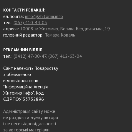
КОНТАКТИ РЕДАКЦІЇ:
ел. пошта:
info@zhitomir.info
тел.:
(067) 410-44-05
адреса:
10008, м.Житомир, Велика Бердичівська, 19
головний редактор:
Тамара Коваль
РЕКЛАМНИЙ ВІДДІЛ:
тел.:
(0412) 47-00-47
,
(067) 412-63-04
Сайт належить Товариству
з обмеженою
відповідальністю
"Інформаційна Агенція
Житомир Інфо". Код
ЄДРПОУ 33732896
Адміністрація сайту може
не розділяти думку автора
і не несе відповідальності
за авторські матеріали.