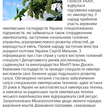
Полісся УААН,
відбулася
підсумкова нарада
по хмелярству. У
нараді прийняли
участь керівники
хмелярських господарств України, спеціалізованих
підприємств, які займаються також спорудженням
хмелешпалер, заступники начальників головних
управлінь агропромислового розвитку областей, де
вирощується хміль. Провів нараду заступник міністра
аграрної політики України Сергій Мельник. З
інформацією про стан справ у галузі виступив головний
спеціаліст Департаменту ринків рослинництва,
садівництва та виноградарства МінАП Іван Доскоч.
Керівники господарств та провідні спеціалісти хмелярі
висловили своє бачення щодо подальшого розвитку
галузі. Обговорено питання стосовно забезпечення
галузі спеціальною хмелярською технікою, адже останні
20 років в Україні не виготовляється хмелярська техніка,
а завезена за радянських часів хмелярська техніка
чеського виробництва вже відпрацювала свій ресурс.
Запропоновано Мінагрополітики дещо змінити порядок
виділення коштів Державної підтримки, скерувавши