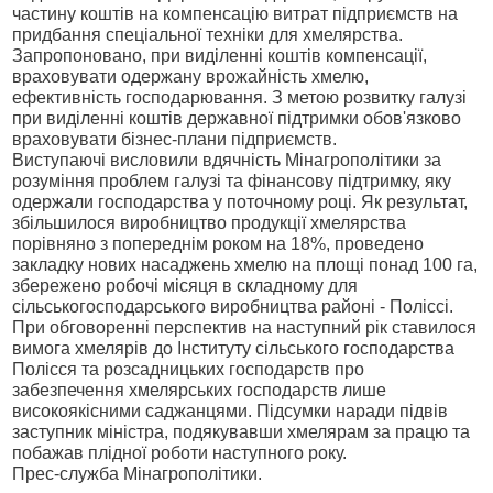
частину коштів на компенсацію витрат підприємств на
придбання спеціальної техніки для хмелярства.
Запропоновано, при виділенні коштів компенсації,
враховувати одержану врожайність хмелю,
ефективність господарювання. З метою розвитку галузі
при виділенні коштів державної підтримки обов'язково
враховувати бізнес-плани підприємств.
Виступаючі висловили вдячність Мінагрополітики за
розуміння проблем галузі та фінансову підтримку, яку
одержали господарства у поточному році. Як результат,
збільшилося виробництво продукції хмелярства
порівняно з попереднім роком на 18%, проведено
закладку нових насаджень хмелю на площі понад 100 га,
збережено робочі місяця в складному для
сільськогосподарського виробництва районі - Поліссі.
При обговоренні перспектив на наступний рік ставилося
вимога хмелярів до Інституту сільського господарства
Полісся та розсадницьких господарств про
забезпечення хмелярських господарств лише
високоякісними саджанцями. Підсумки наради підвів
заступник міністра, подякувавши хмелярам за працю та
побажав плідної роботи наступного року.
Прес-служба Мінагрополітики.