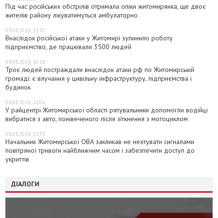
Під час російських обстрілів отримала опіки житомирянка, ще двоє
жителів району лікуватимуться амбулаторно
09.08.2026, 13:37
Внаслідок російської атаки у Житомирі зупинило роботу
підприємство, де працювали 3500 людей
09.08.2026, 10:16
Троє людей постраждали внаслідок атаки рф по Житомирській
громаді: є влучання у цивільну інфраструктуру, підприємства і
будинок
08.08.2026, 22:06
У райцентрі Житомирської області рятувальники допомогли водійці
вибратися з авто, понівеченого після зіткнення з мотоциклом
08.08.2026, 21:53
Начальник Житомирської ОВА закликав не нехтувати сигналами
повітряної тривоги найближчим часом і забезпечити доступ до
укриттів
ДІАЛОГИ