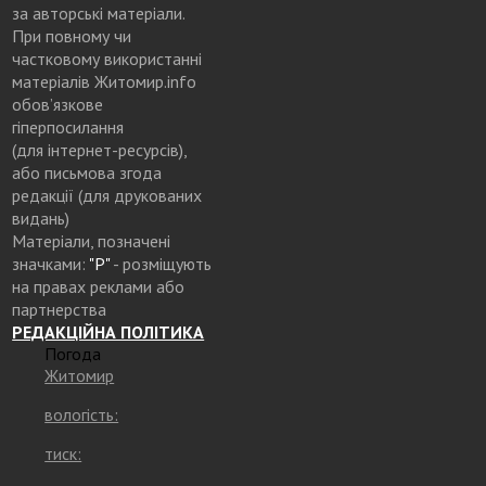
за авторські матеріали.
При повному чи
частковому використанні
матеріалів Житомир.info
обов’язкове
гіперпосилання
(для інтернет-ресурсів),
або письмова згода
редакції (для друкованих
видань)
Матеріали, позначені
значками:
"Р"
- розміщують
на правах реклами або
партнерства
РЕДАКЦІЙНА ПОЛІТИКА
Погода
Житомир
вологість:
тиск: