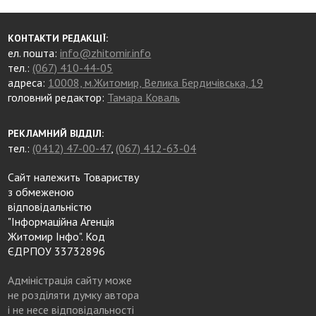
КОНТАКТИ РЕДАКЦІЇ:
ел. пошта:
info@zhitomir.info
тел.:
(067) 410-44-05
адреса:
10008, м.Житомир, Велика Бердичівська, 19
головний редактор:
Тамара Коваль
РЕКЛАМНИЙ ВІДДІЛ:
тел.:
(0412) 47-00-47
,
(067) 412-63-04
Сайт належить Товариству
з обмеженою
відповідальністю
"Інформаційна Агенція
Житомир Інфо". Код
ЄДРПОУ 33732896
Адміністрація сайту може
не розділяти думку автора
і не несе відповідальності