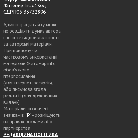
Житомир Інфо". Код
ЄДРПОУ 33732896
Адміністрація сайту може
не розділяти думку автора
і не несе відповідальності
за авторські матеріали.
При повному чи
частковому використанні
матеріалів Житомир.info
обов’язкове
гіперпосилання
(для інтернет-ресурсів),
або письмова згода
редакції (для друкованих
видань)
Матеріали, позначені
значками:
"Р"
- розміщують
на правах реклами або
партнерства
РЕДАКЦІЙНА ПОЛІТИКА