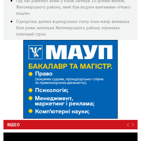
Під час ракетної атаки у Києві загинув 20-річний житель
Житомирського району, який був водієм вантажівки «Нової
пошти»
Однорічна дитина відморозила стопу поки матір випивала
біля річки: жителька Житомирського району отримала
іспитовий строк
ВІДЕО