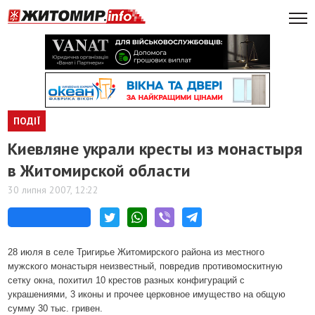
ПОДІЇ
Киевляне украли кресты из монастыря
в Житомирской области
30 липня 2007, 12:22
28 июля в селе Тригирье Житомирского района из местного
мужского монастыря неизвестный, повредив противомоскитную
сетку окна, похитил 10 крестов разных конфигураций с
украшениями, 3 иконы и прочее церковное имущество на общую
сумму 30 тыс. гривен.