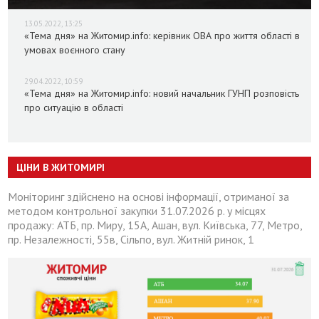
13.05.2022, 13:25
«Тема дня» на Житомир.info: керівник ОВА про життя області в
умовах воєнного стану
29.04.2022, 10:59
«Тема дня» на Житомир.info: новий начальник ГУНП розповість
про ситуацію в області
ЦІНИ В ЖИТОМИРІ
Моніторинг здійснено на основі інформації, отриманої за
методом контрольної закупки 31.07.2026 р. у місцях
продажу: АТБ, пр. Миру, 15А, Ашан, вул. Київська, 77, Метро,
пр. Незалежності, 55в, Сільпо, вул. Житній ринок, 1