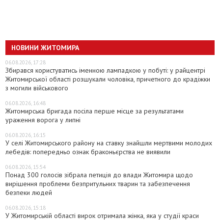
НОВИНИ ЖИТОМИРА
06.08.2026, 17:28
Збирався користуватись іменною лампадкою у побуті: у райцентрі
Житомирської області розшукали чоловіка, причетного до крадіжки
з могили військового
06.08.2026, 16:48
Житомирська бригада посіла перше місце за результатами
ураження ворога у липні
06.08.2026, 16:15
У селі Житомирського району на ставку знайшли мертвими молодих
лебедів: попередньо ознак браконьєрства не виявили
06.08.2026, 15:54
Понад 300 голосів зібрала петиція до влади Житомира щодо
вирішення проблеми безпритульних тварин та забезпечення
безпеки людей
06.08.2026, 15:18
У Житомирській області вирок отримала жінка, яка у студії краси