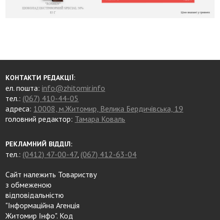
КОНТАКТИ РЕДАКЦІЇ:
ел. пошта:
info@zhitomir.info
тел.:
(067) 410-44-05
адреса:
10008, м.Житомир, Велика Бердичівська, 19
головний редактор:
Тамара Коваль
РЕКЛАМНИЙ ВІДДІЛ:
тел.:
(0412) 47-00-47
,
(067) 412-63-04
Сайт належить Товариству
з обмеженою
відповідальністю
"Інформаційна Агенція
Житомир Інфо". Код