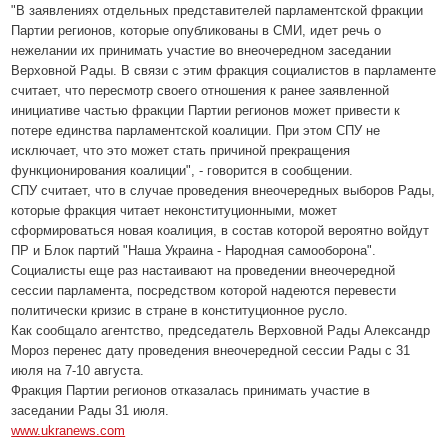
"В заявлениях отдельных представителей парламентской фракции
Партии регионов, которые опубликованы в СМИ, идет речь о
нежелании их принимать участие во внеочередном заседании
Верховной Рады. В связи с этим фракция социалистов в парламенте
считает, что пересмотр своего отношения к ранее заявленной
инициативе частью фракции Партии регионов может привести к
потере единства парламентской коалиции. При этом СПУ не
исключает, что это может стать причиной прекращения
функционирования коалиции", - говорится в сообщении.
СПУ считает, что в случае проведения внеочередных выборов Рады,
которые фракция читает неконституционными, может
сформироваться новая коалиция, в состав которой вероятно войдут
ПР и Блок партий "Наша Украина - Народная самооборона".
Социалисты еще раз настаивают на проведении внеочередной
сессии парламента, посредством которой надеются перевести
политически кризис в стране в конституционное русло.
Как сообщало агентство, председатель Верховной Рады Александр
Мороз перенес дату проведения внеочередной сессии Рады с 31
июля на 7-10 августа.
Фракция Партии регионов отказалась принимать участие в
заседании Рады 31 июля.
www.ukranews.com