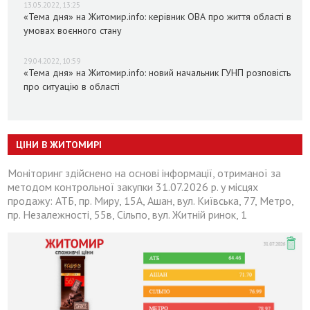
13.05.2022, 13:25
«Тема дня» на Житомир.info: керівник ОВА про життя області в
умовах воєнного стану
29.04.2022, 10:59
«Тема дня» на Житомир.info: новий начальник ГУНП розповість
про ситуацію в області
ЦІНИ В ЖИТОМИРІ
Моніторинг здійснено на основі інформації, отриманої за
методом контрольної закупки 31.07.2026 р. у місцях
продажу: АТБ, пр. Миру, 15А, Ашан, вул. Київська, 77, Метро,
пр. Незалежності, 55в, Сільпо, вул. Житній ринок, 1