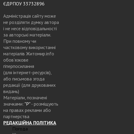
ЄДРПОУ 33732896
Адміністрація сайту може
не розділяти думку автора
і не несе відповідальності
за авторські матеріали.
При повному чи
частковому використанні
матеріалів Житомир.info
обов’язкове
гіперпосилання
(для інтернет-ресурсів),
або письмова згода
редакції (для друкованих
видань)
Матеріали, позначені
значками:
"Р"
- розміщують
на правах реклами або
партнерства
РЕДАКЦІЙНА ПОЛІТИКА
Погода