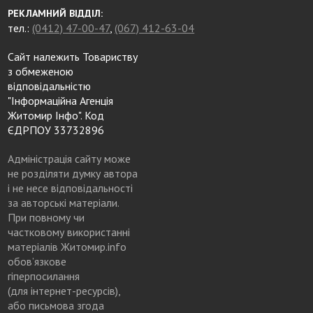
РЕКЛАМНИЙ ВІДДІЛ:
тел.:
(0412) 47-00-47
,
(067) 412-63-04
Сайт належить Товариству
з обмеженою
відповідальністю
"Інформаційна Агенція
Житомир Інфо". Код
ЄДРПОУ 33732896
Адміністрація сайту може
не розділяти думку автора
і не несе відповідальності
за авторські матеріали.
При повному чи
частковому використанні
матеріалів Житомир.info
обов’язкове
гіперпосилання
(для інтернет-ресурсів),
або письмова згода