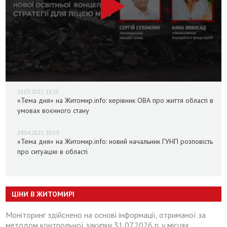
13.05.2022, 13:25
«Тема дня» на Житомир.info: керівник ОВА про життя області в
умовах воєнного стану
29.04.2022, 10:59
«Тема дня» на Житомир.info: новий начальник ГУНП розповість
про ситуацію в області
ЦІНИ В ЖИТОМИРІ
Моніторинг здійснено на основі інформації, отриманої за
методом контрольної закупки 31.07.2026 р. у місцях