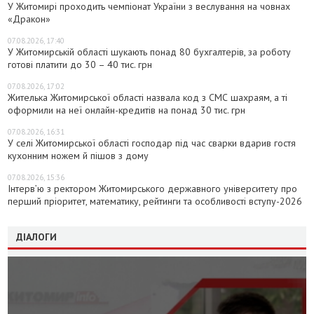
У Житомирі проходить чемпіонат України з веслування на човнах
«Дракон»
07.08.2026, 17:40
У Житомирській області шукають понад 80 бухгалтерів, за роботу
готові платити до 30 – 40 тис. грн
07.08.2026, 17:02
Жителька Житомирської області назвала код з СМС шахраям, а ті
оформили на неї онлайн-кредитів на понад 30 тис. грн
07.08.2026, 16:31
У селі Житомирської області господар під час сварки вдарив гостя
кухонним ножем й пішов з дому
07.08.2026, 15:36
Інтерв’ю з ректором Житомирського державного університету про
перший пріоритет, математику, рейтинги та особливості вступу-2026
ДІАЛОГИ