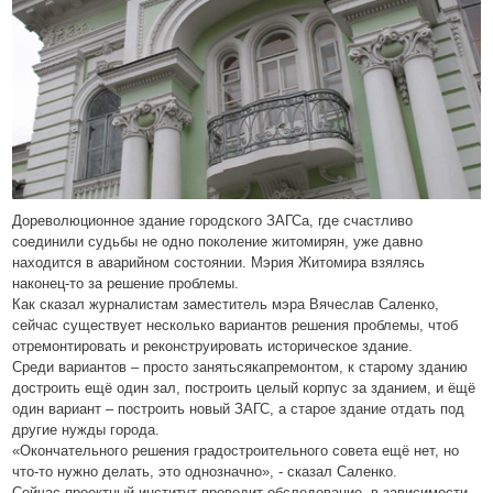
Дореволюционное здание городского ЗАГСа, где счастливо
соединили судьбы не одно поколение житомирян, уже давно
находится в аварийном состоянии. Мэрия Житомира взялясь
наконец-то за решение проблемы.
Как сказал журналистам заместитель мэра Вячеслав Саленко,
сейчас существует несколько вариантов решения проблемы, чтоб
отремонтировать и реконструировать историческое здание.
Среди вариантов – просто занятьсякапремонтом, к старому зданию
достроить ещё один зал, построить целый корпус за зданием, и ёщё
один вариант – построить новый ЗАГС, а старое здание отдать под
другие нужды города.
«Окончательного решения градостроительного совета ещё нет, но
что-то нужно делать, это однозначно», - сказал Саленко.
Сейчас проектный институт проводит обследование, в зависимости