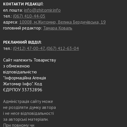
КОНТАКТИ РЕДАКЦІЇ:
ел. пошта:
info@zhitomir.info
тел.:
(067) 410-44-05
адреса:
10008, м.Житомир, Велика Бердичівська, 19
головний редактор:
Тамара Коваль
РЕКЛАМНИЙ ВІДДІЛ:
тел.:
(0412) 47-00-47
,
(067) 412-63-04
Сайт належить Товариству
з обмеженою
відповідальністю
"Інформаційна Агенція
Житомир Інфо". Код
ЄДРПОУ 33732896
Адміністрація сайту може
не розділяти думку автора
і не несе відповідальності
за авторські матеріали.
При повному чи