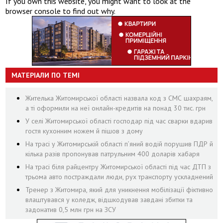
If you own this website, you might want to look at the
browser console to find out why.
МАТЕРІАЛИ ПО ТЕМІ
Жителька Житомирської області назвала код з СМС шахраям,
а ті оформили на неї онлайн-кредитів на понад 30 тис. грн
У селі Житомирської області господар під час сварки вдарив
гостя кухонним ножем й пішов з дому
На трасі у Житомирській області п’яний водій порушив ПДР й
кілька разів пропонував патрульним 400 доларів хабаря
На трасі біля райцентру Житомирської області під час ДТП з
трьома авто постраждали люди, рух транспорту ускладнений
Тренер з Житомира, який для уникнення мобілізації фіктивно
влаштувався у коледж, відшкодував завдані збитки та
задонатив 0,5 млн грн на ЗСУ