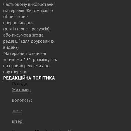
частковому використанні
матеріалів Житомир.info
обов’язкове
гіперпосилання
(для інтернет-ресурсів),
або письмова згода
редакції (для друкованих
видань)
Матеріали, позначені
значками:
"Р"
- розміщують
на правах реклами або
партнерства
РЕДАКЦІЙНА ПОЛІТИКА
Погода
Житомир
вологість:
тиск:
вітер: