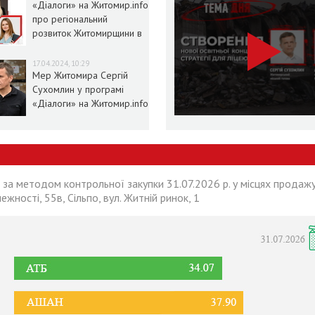
«Діалоги» на Житомир.info
про регіональний
розвиток Житомирщини в
умовах воєнного стану
17.04.2024, 10:29
Мер Житомира Сергій
Сухомлин у програмі
«Діалоги» на Житомир.info
 за методом контрольної закупки 31.07.2026 р. у місцях продажу
лежності, 55в, Сільпо, вул. Житній ринок, 1