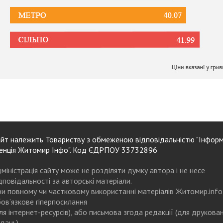
йт належить Товариству з обмеженою відповідальністю "Інформ
енція Житомир Інфо". Код ЄДРПОУ 33732896
міністрація сайту може не розділяти думку автора і не несе
дповідальності за авторські матеріали.
и повному чи частковому використанні матеріалів Житомир.info
ов’язкове гіперпосилання
ля інтернет-ресурсів), або письмова згода редакції (для друкова
дань)