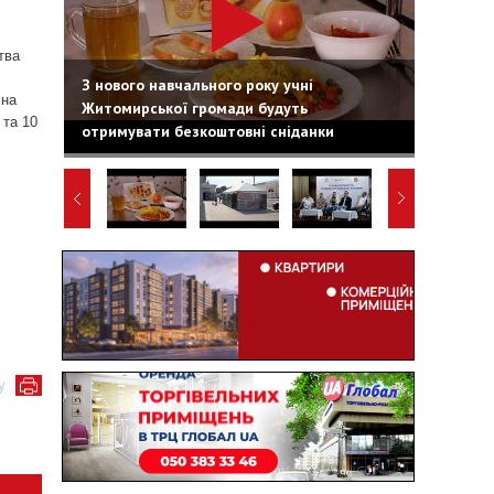
тва
З нового навчального року учні
 на
Житомирської громади будуть
 та 10
отримувати безкоштовні сніданки
у