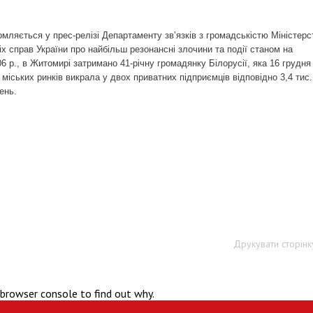
омляється у прес-релізі Департаменту зв’язків з громадськістю Міністерс
іх справ України про найбільш резонансні злочини та події станом на
06 р., в Житомирі затримано 41-річну громадянку Білорусії, яка 16 грудня
ї міських ринків викрала у двох приватних підприємців відповідно 3,4 тис.
ень.
Друкувати сторінк
 browser console to find out why.