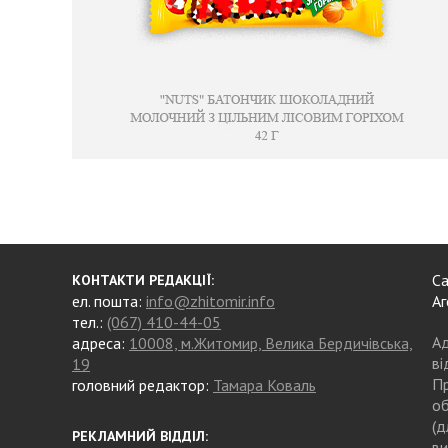
Са
КОНТАКТИ РЕДАКЦІЇ:
ел. пошта:
info@zhitomir.info
Аг
тел.:
(067) 410-44-05
Ад
адреса:
10008, м.Житомир, Велика Бердичівська,
ві
19
Пр
головний редактор:
Тамара Коваль
об
(д
РЕКЛАМНИЙ ВІДДІЛ:
ви