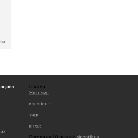
аційна
Погода
Житомир
вологість:
тиск:
вітер:
них
Погода на 10 днів від
sinoptik.ua