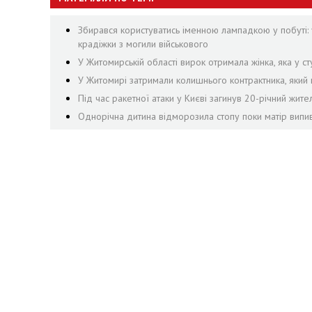
Збирався користуватись іменною лампадкою у побуті: 
крадіжки з могили військового
У Житомирській області вирок отримала жінка, яка у сту
У Житомирі затримали колишнього контрактника, яки
Під час ракетної атаки у Києві загинув 20-річний жит
Однорічна дитина відморозила стопу поки матір випив