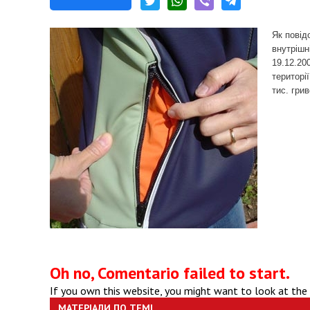
Як повід
внутрішн
19.12.20
територі
тис. грив
Oh no, Comentario failed to start.
If you own this website, you might want to look at the
МАТЕРІАЛИ ПО ТЕМІ