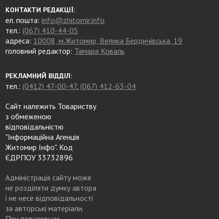
КОНТАКТИ РЕДАКЦІЇ:
ел. пошта:
info@zhitomir.info
тел.:
(067) 410-44-05
адреса:
10008, м.Житомир, Велика Бердичівська, 19
головний редактор:
Тамара Коваль
РЕКЛАМНИЙ ВІДДІЛ:
тел.:
(0412) 47-00-47
,
(067) 412-63-04
Сайт належить Товариству
з обмеженою
відповідальністю
"Інформаційна Агенція
Житомир Інфо". Код
ЄДРПОУ 33732896
Адміністрація сайту може
не розділяти думку автора
і не несе відповідальності
за авторські матеріали.
При повному чи