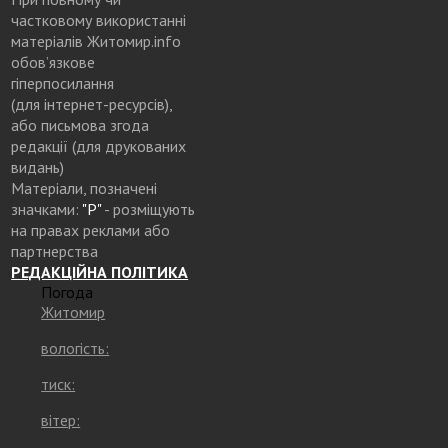
частковому використанні
матеріалів Житомир.info
обов’язкове
гіперпосилання
(для інтернет-ресурсів),
або письмова згода
редакції (для друкованих
видань)
Матеріали, позначені
значками:
"Р"
- розміщують
на правах реклами або
партнерства
РЕДАКЦІЙНА ПОЛІТИКА
Погода
Житомир
вологість:
тиск:
вітер: