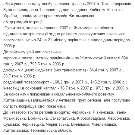
обрахуванні на одну особу за січень-травень 2007 р. Така інформація
була оприлюднена 1 серпня під час засідання Кабінету Міністрів
України, - повідомляє прес-служба Житомирської
облдержадміністрації
Окрім того, за січень-травень 2007 р. Житомирська область
піднялася на три позиції згідно рейтингу розрахункових показників,
перемістившись з 24 на 21 місце у порівнянні з відповідним періодом
2006 р.
До рейтингу увійшли показники:
заробітна плата штатних працівників – по Житомирській області 894
грн. у 2007 р., 793,5 грн. у 2006 р.;
доходи місцевих бюджетів (без трансфертів) - 54,4 грн. у 2007 р.,
53,7 грн. у 2006 р.;
роздрібний товарооборот - 168,2 грн. у 2007 р., 145,2 грн. у 2006 р.;
інвестиції в основний капітал - 76,7 грн. у 2007 р., 97,3 грн. у 2006 р.
За основними показниками соціально-економічного розвитку
Житомирщина залишається у четвертій групі регіонів, але поступово
область покращує свої показники.
До четвертої групи регіонів входять: Черкаська, Рівненська, Івано-
Франківська, Волинська, Закарпатська, Кіровоградська, Херсонська,
Сумська, Чернівецька, Чернігівська, Вінницька, Хмельницька,
Житомирська, Тернопільська області.