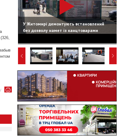
У Житомирі демонтують встановлений
без дозволу намет із канцтоварами
а
(326,
 забыв
ентом
у