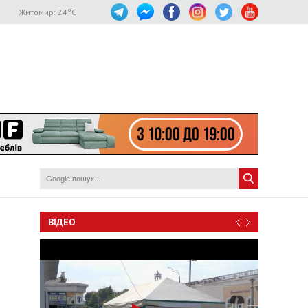
Житомир:
24
°C
ВІДЕО