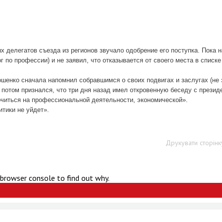
 делегатов съезда из регионов звучало одобрение его поступка. Пока н
 по профессии) и не заявил, что отказывается от своего места в списке 
рошенко сначала напомнил собравшимся о своих подвигах и заслугах (не
а потом признался, что три дня назад имел откровенную беседу с презид
читься на профессиональной деятельности, экономической».
итики не уйдет».
Друкувати сторінк
 browser console to find out why.