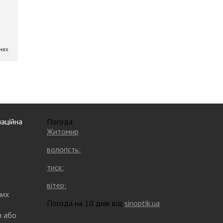
аційна
Погода
Житомир
вологість:
тиск:
вітер:
них
Погода на 10 днів від
sinoptik.ua
и або