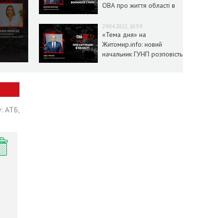
ОВА про життя області в
умовах воєнного стану
29.04.2022, 10:59
«Тема дня» на
Житомир.info: новий
начальник ГУНП розповість
про ситуацію в області
: АТБ,