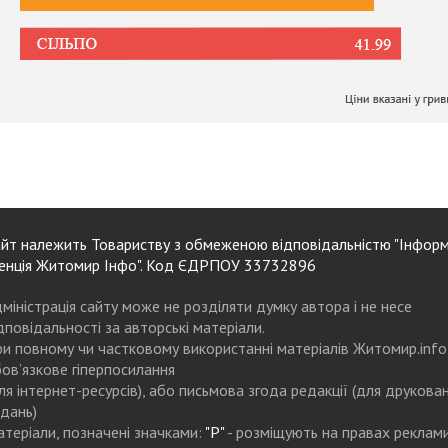
йт належить Товариству з обмеженою відповідальністю "Інформ
енція Житомир Інфо". Код ЄДРПОУ 33732896
міністрація сайту може не розділяти думку автора і не несе
дповідальності за авторські матеріали.
и повному чи частковому використанні матеріалів Житомир.info
ов’язкове гіперпосилання
ля інтернет-ресурсів), або письмова згода редакції (для друкова
дань)
теріали, позначені значками:
"Р"
- розміщують на правах реклам