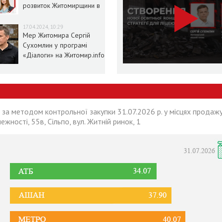
розвиток Житомирщини в
умовах воєнного стану
17.04.2024, 10:29
Мер Житомира Сергій
Сухомлин у програмі
«Діалоги» на Житомир.info
 за методом контрольної закупки 31.07.2026 р. у місцях продажу
лежності, 55в, Сільпо, вул. Житній ринок, 1