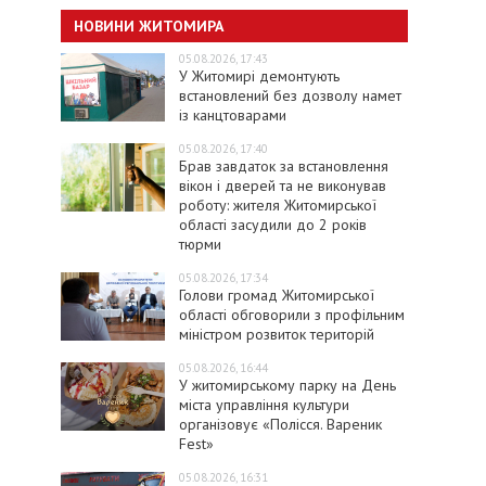
НОВИНИ ЖИТОМИРА
05.08.2026, 17:43
У Житомирі демонтують
встановлений без дозволу намет
із канцтоварами
05.08.2026, 17:40
Брав завдаток за встановлення
вікон і дверей та не виконував
роботу: жителя Житомирської
області засудили до 2 років
тюрми
05.08.2026, 17:34
Голови громад Житомирської
області обговорили з профільним
міністром розвиток територій
05.08.2026, 16:44
У житомирському парку на День
міста управління культури
організовує «Полісся. Вареник
Fest»
05.08.2026, 16:31