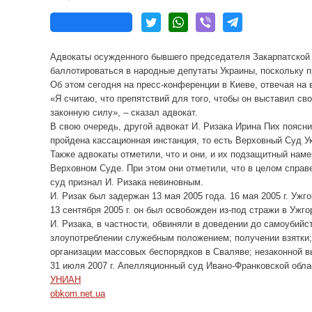
Адвокаты осужденного бывшего председателя Закарпатской 
баллотироваться в народные депутаты Украины, поскольку п
Об этом сегодня на пресс-конференции в Киеве, отвечая на 
«Я считаю, что препятствий для того, чтобы он выставил сво
законную силу», – сказал адвокат.
В свою очередь, другой адвокат И. Ризака Ирина Пих пояснил
пройдена кассационная инстанция, то есть Верховный Суд У
Также адвокаты отметили, что и они, и их подзащитный на
Верховном Суде. При этом они отметили, что в целом справ
суд признал И. Ризака невиновным.
И. Ризак был задержан 13 мая 2005 года. 16 мая
2005 г
. Ужг
13 сентября
2005 г
. он был освобожден из-под стражи в Ужг
И. Ризака, в частности, обвиняли в доведении до самоубийс
злоупотреблении служебным положением; получении взятки;
организации массовых беспорядков в Сваляве; незаконной в
31 июля
2007 г
. Апелляционный суд Ивано-Франковской облас
УНИАН
obkom.net.ua