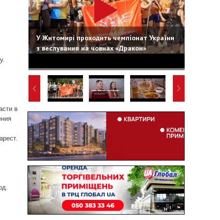
У Житомирі проходить чемпіонат України
з веслування на човнах «Дракон»
у.
асти в
ения
арест.
од.