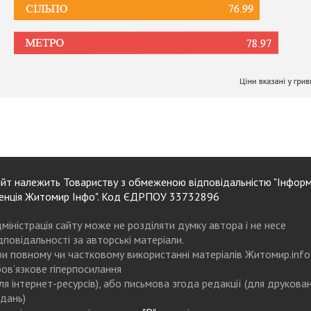
йт належить Товариству з обмеженою відповідальністю "Інформ
енція Житомир Інфо". Код ЄДРПОУ 33732896
міністрація сайту може не розділяти думку автора і не несе
дповідальності за авторські матеріали.
и повному чи частковому використанні матеріалів Житомир.info
ов’язкове гіперпосилання
ля інтернет-ресурсів), або письмова згода редакції (для друкова
дань)