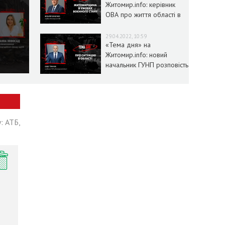
Житомир.info: керівник
ОВА про життя області в
умовах воєнного стану
29.04.2022, 10:59
«Тема дня» на
Житомир.info: новий
начальник ГУНП розповість
про ситуацію в області
: АТБ,