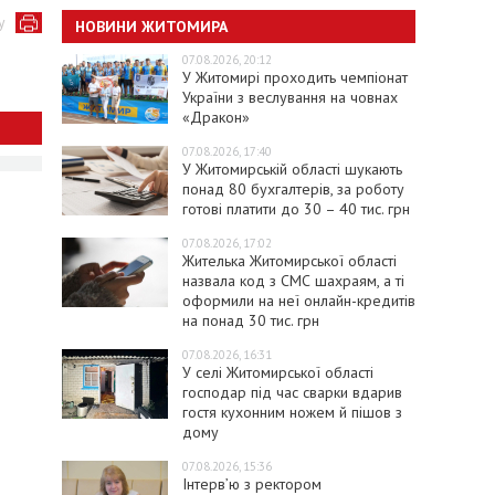
у
НОВИНИ ЖИТОМИРА
07.08.2026, 20:12
У Житомирі проходить чемпіонат
України з веслування на човнах
«Дракон»
07.08.2026, 17:40
У Житомирській області шукають
понад 80 бухгалтерів, за роботу
готові платити до 30 – 40 тис. грн
07.08.2026, 17:02
Жителька Житомирської області
назвала код з СМС шахраям, а ті
оформили на неї онлайн-кредитів
на понад 30 тис. грн
07.08.2026, 16:31
У селі Житомирської області
господар під час сварки вдарив
гостя кухонним ножем й пішов з
дому
07.08.2026, 15:36
Інтерв’ю з ректором