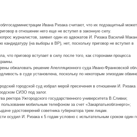
облгосадминистрации Ивана Ризака считают, что их подзащитный может
риговор в отношении него еще не вступил в законную силу.
вопрос журналистов, заявил один из адвокатов И. Ризака Василий Макан
ю кандидатуру (на выборы в ВР), нет, поскольку приговор не вступил в
а, что приговор вступает в силу после того, как сторонами процесса
краины.
мерены обжаловать решение Апелляционного суда Ивано-Франковской обл
едливость в суде установлена, поскольку по некоторым эпизодам обвин
ородский городской суд избрал мерой пресечения в отношении И. Ризака 
ородском СИЗО под залог.
тва ректора Ужгородского государственного университета В.Сливки;
 пользовании мобильным телефоном за счет «Закарпатьеоблэнерго»;
ыдаче удостоверений советника губернатора трем лицам.
ти осудил И. Ризака к 5 годам условно с испытательным сроком один г