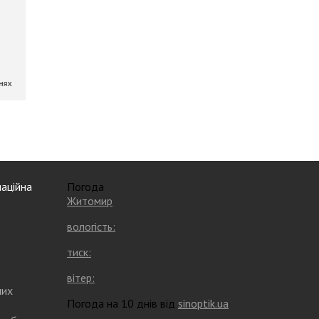
аційна
Погода
Житомир
вологість:
тиск:
вітер:
них
Погода на 10 днів від
sinoptik.ua