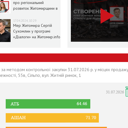
про регіональний
розвиток Житомирщини в
умовах воєнного стану
17.04.2024, 10:29
Мер Житомира Сергій
Сухомлин у програмі
«Діалоги» на Житомир.info
 за методом контрольної закупки 31.07.2026 р. у місцях продажу
лежності, 55в, Сільпо, вул. Житній ринок, 1