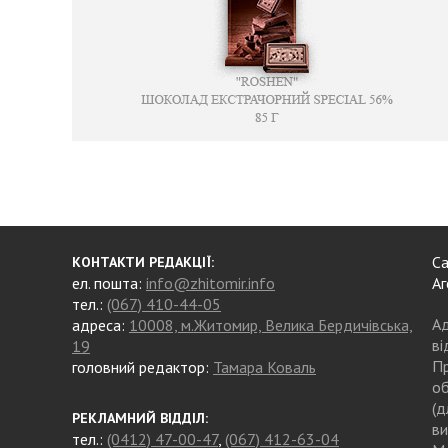
Са
КОНТАКТИ РЕДАКЦІЇ:
ел. пошта:
info@zhitomir.info
Аг
тел.:
(067) 410-44-05
Ад
адреса:
10008, м.Житомир, Велика Бердичівська,
ві
19
Пр
головний редактор:
Тамара Коваль
об
(д
РЕКЛАМНИЙ ВІДДІЛ:
ви
тел.:
(0412) 47-00-47
,
(067) 412-63-04