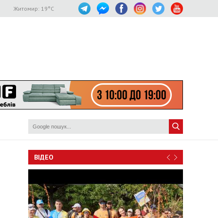
Житомир:
19
°C
ВІДЕО