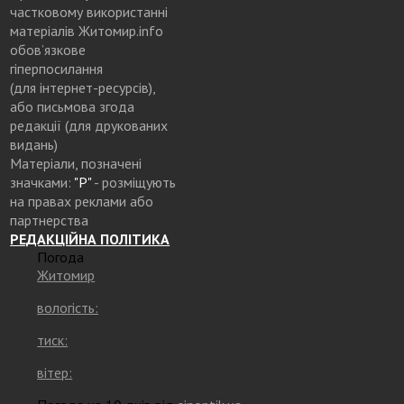
частковому використанні
матеріалів Житомир.info
обов’язкове
гіперпосилання
(для інтернет-ресурсів),
або письмова згода
редакції (для друкованих
видань)
Матеріали, позначені
значками:
"Р"
- розміщують
на правах реклами або
партнерства
РЕДАКЦІЙНА ПОЛІТИКА
Погода
Житомир
вологість:
тиск:
вітер: