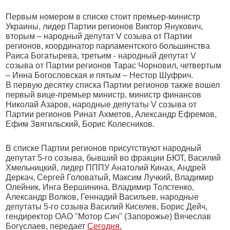
Первым номером в списке стоит премьер-министр
Украины, лидер Партии регионов Виктор Янукович,
вторым – народный депутат V созыва от Партии
регионов, координатор парламентского большинства
Раиса Богатырева, третьим - народный депутат V
созыва от Партии регионов Тарас Чорновил, четвертым
– Инна Богословская и пятым – Нестор Шуфрич.
В первую десятку списка Партии регионов также вошел
первый вице-премьер министр, министр финансов
Николай Азаров, народные депутаты V созыва от
Партии регионов Ринат Ахметов, Александр Ефремов,
Ефим Звягильский, Борис Колесников.
В списке Партии регионов присутствуют народный
депутат 5-го созыва, бывший во фракции БЮТ, Василий
Хмельницкий, лидер ПППУ Анатолий Кинах, Андрей
Деркач, Сергей Головатый, Максим Лучкий, Владимир
Олейник, Инга Вершинина, Владимир Толстенко,
Александр Волков, Геннадий Васильев, народные
депутаты 5-го созыва Василий Киселев, Борис Дейч,
гендиректор ОАО "Мотор Сич" (Запорожье) Вячеслав
Богуслаев, передает
Сегодня.