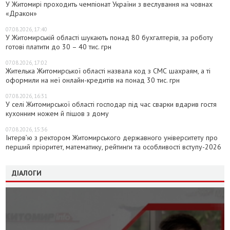
У Житомирі проходить чемпіонат України з веслування на човнах
«Дракон»
07.08.2026, 17:40
У Житомирській області шукають понад 80 бухгалтерів, за роботу
готові платити до 30 – 40 тис. грн
07.08.2026, 17:02
Жителька Житомирської області назвала код з СМС шахраям, а ті
оформили на неї онлайн-кредитів на понад 30 тис. грн
07.08.2026, 16:31
У селі Житомирської області господар під час сварки вдарив гостя
кухонним ножем й пішов з дому
07.08.2026, 15:36
Інтерв’ю з ректором Житомирського державного університету про
перший пріоритет, математику, рейтинги та особливості вступу-2026
ДІАЛОГИ