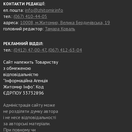
КОНТАКТИ РЕДАКЦІЇ:
ел. пошта:
info@zhitomir.info
тел.:
(067) 410-44-05
адреса:
10008, м.Житомир, Велика Бердичівська, 19
головний редактор:
Тамара Коваль
РЕКЛАМНИЙ ВІДДІЛ:
тел.:
(0412) 47-00-47
,
(067) 412-63-04
Сайт належить Товариству
з обмеженою
відповідальністю
"Інформаційна Агенція
Житомир Інфо". Код
ЄДРПОУ 33732896
Адміністрація сайту може
не розділяти думку автора
і не несе відповідальності
за авторські матеріали.
При повному чи