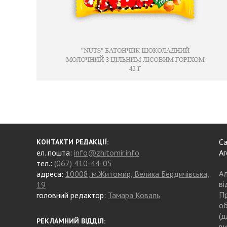
Са
КОНТАКТИ РЕДАКЦІЇ:
ел. пошта:
info@zhitomir.info
Аг
тел.:
(067) 410-44-05
Ад
адреса:
10008, м.Житомир, Велика Бердичівська,
ві
19
Пр
головний редактор:
Тамара Коваль
об
(д
РЕКЛАМНИЙ ВІДДІЛ:
ви