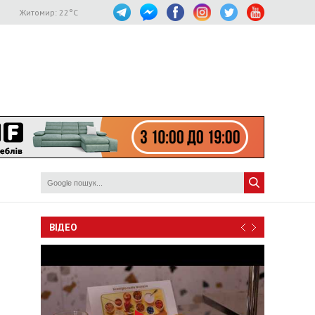
Житомир:
22
°C
ВІДЕО