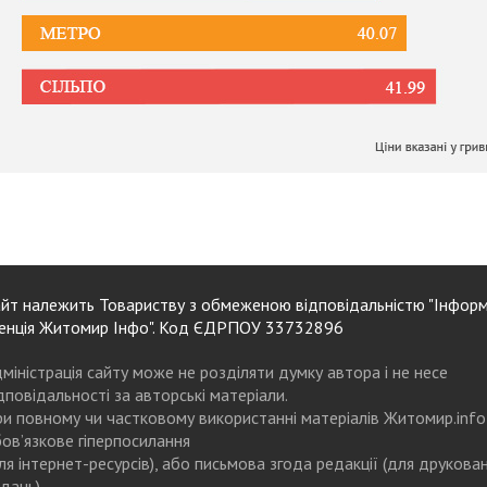
йт належить Товариству з обмеженою відповідальністю "Інформ
енція Житомир Інфо". Код ЄДРПОУ 33732896
міністрація сайту може не розділяти думку автора і не несе
дповідальності за авторські матеріали.
и повному чи частковому використанні матеріалів Житомир.info
ов’язкове гіперпосилання
ля інтернет-ресурсів), або письмова згода редакції (для друкова
дань)