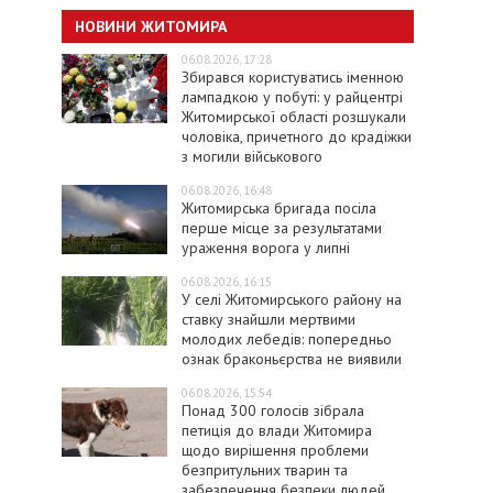
НОВИНИ ЖИТОМИРА
06.08.2026, 17:28
Збирався користуватись іменною
лампадкою у побуті: у райцентрі
Житомирської області розшукали
чоловіка, причетного до крадіжки
з могили військового
06.08.2026, 16:48
Житомирська бригада посіла
перше місце за результатами
ураження ворога у липні
06.08.2026, 16:15
У селі Житомирського району на
ставку знайшли мертвими
молодих лебедів: попередньо
ознак браконьєрства не виявили
06.08.2026, 15:54
Понад 300 голосів зібрала
петиція до влади Житомира
щодо вирішення проблеми
безпритульних тварин та
забезпечення безпеки людей