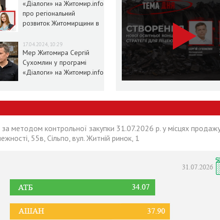
«Діалоги» на Житомир.info
про регіональний
розвиток Житомирщини в
умовах воєнного стану
17.04.2024, 10:29
Мер Житомира Сергій
Сухомлин у програмі
«Діалоги» на Житомир.info
 за методом контрольної закупки 31.07.2026 р. у місцях продажу
лежності, 55в, Сільпо, вул. Житній ринок, 1