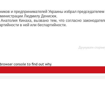
ников и предпринимателей Украины избрал председателем
администрации Людмилу Денисюк.
Анатолия Кинаха, вызвано тем, что согласно законодател
артийности в ней или беспартийности.
Друкувати сторінк
 browser console to find out why.