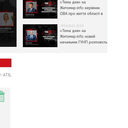
«Тема дня» на
Житомир.info: керівник
ОВА про життя області в
умовах воєнного стану
29.04.2022, 10:59
«Тема дня» на
Житомир.info: новий
начальник ГУНП розповість
про ситуацію в області
: АТБ,