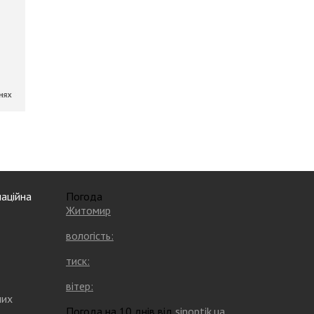
аційна
Погода
Житомир
вологість:
тиск:
вітер:
них
Погода на 10 днів від
sinoptik.ua