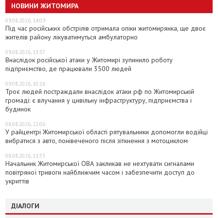
НОВИНИ ЖИТОМИРА
09.08.2026, 14:09
Під час російських обстрілів отримала опіки житомирянка, ще двоє
жителів району лікуватимуться амбулаторно
09.08.2026, 13:37
Внаслідок російської атаки у Житомирі зупинило роботу
підприємство, де працювали 3500 людей
09.08.2026, 10:16
Троє людей постраждали внаслідок атаки рф по Житомирській
громаді: є влучання у цивільну інфраструктуру, підприємства і
будинок
08.08.2026, 22:06
У райцентрі Житомирської області рятувальники допомогли водійці
вибратися з авто, понівеченого після зіткнення з мотоциклом
08.08.2026, 21:53
Начальник Житомирської ОВА закликав не нехтувати сигналами
повітряної тривоги найближчим часом і забезпечити доступ до
укриттів
ДІАЛОГИ