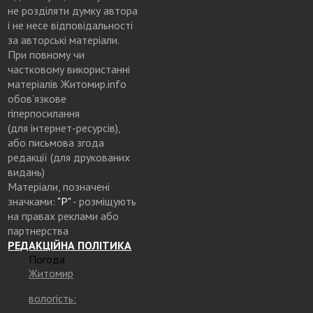
не розділяти думку автора
і не несе відповідальності
за авторські матеріали.
При повному чи
частковому використанні
матеріалів Житомир.info
обов’язкове
гіперпосилання
(для інтернет-ресурсів),
або письмова згода
редакції (для друкованих
видань)
Матеріали, позначені
значками:
"Р"
- розміщують
на правах реклами або
партнерства
РЕДАКЦІЙНА ПОЛІТИКА
Погода
Житомир
вологість: