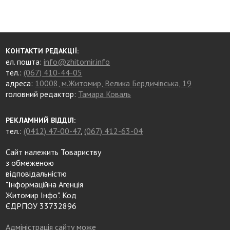
КОНТАКТИ РЕДАКЦІЇ:
ел. пошта:
info@zhitomir.info
тел.:
(067) 410-44-05
адреса:
10008, м.Житомир, Велика Бердичівська, 19
головний редактор:
Тамара Коваль
РЕКЛАМНИЙ ВІДДІЛ:
тел.:
(0412) 47-00-47
,
(067) 412-63-04
Сайт належить Товариству
з обмеженою
відповідальністю
"Інформаційна Агенція
Житомир Інфо". Код
ЄДРПОУ 33732896
Адміністрація сайту може