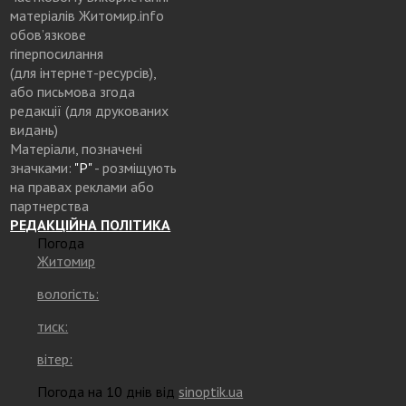
матеріалів Житомир.info
обов’язкове
гіперпосилання
(для інтернет-ресурсів),
або письмова згода
редакції (для друкованих
видань)
Матеріали, позначені
значками:
"Р"
- розміщують
на правах реклами або
партнерства
РЕДАКЦІЙНА ПОЛІТИКА
Погода
Житомир
вологість:
тиск:
вітер:
Погода на 10 днів від
sinoptik.ua