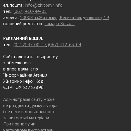
ел. пошта:
info@zhitomir.info
тел.:
(067) 410-44-05
адреса:
10008, м.Житомир, Велика Бердичівська, 19
головний редактор:
Тамара Коваль
РЕКЛАМНИЙ ВІДДІЛ:
тел.:
(0412) 47-00-47
,
(067) 412-63-04
Сайт належить Товариству
з обмеженою
відповідальністю
"Інформаційна Агенція
Житомир Інфо". Код
ЄДРПОУ 33732896
Адміністрація сайту може
не розділяти думку автора
і не несе відповідальності
за авторські матеріали.
При повному чи
частковому використанні