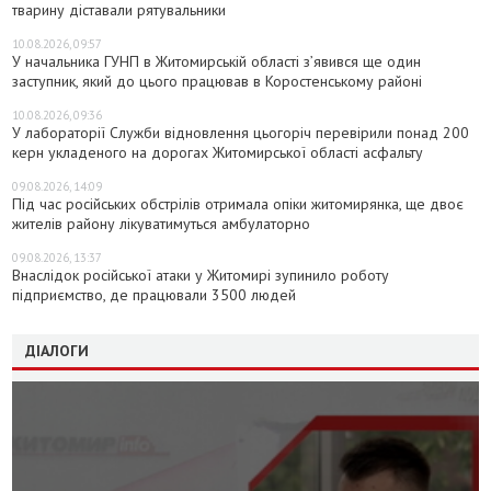
тварину діставали рятувальники
10.08.2026, 09:57
У начальника ГУНП в Житомирській області з’явився ще один
заступник, який до цього працював в Коростенському районі
10.08.2026, 09:36
У лабораторії Служби відновлення цьогоріч перевірили понад 200
керн укладеного на дорогах Житомирської області асфальту
09.08.2026, 14:09
Під час російських обстрілів отримала опіки житомирянка, ще двоє
жителів району лікуватимуться амбулаторно
09.08.2026, 13:37
Внаслідок російської атаки у Житомирі зупинило роботу
підприємство, де працювали 3500 людей
ДІАЛОГИ