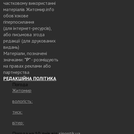
частковому використанні
матеріалів Житомир.info
обов’язкове
гіперпосилання
(для інтернет-ресурсів),
або письмова згода
редакції (для друкованих
видань)
Матеріали, позначені
значками:
"Р"
- розміщують
на правах реклами або
партнерства
РЕДАКЦІЙНА ПОЛІТИКА
Погода
Житомир
вологість:
тиск:
вітер:
Погода на 10 днів від
sinoptik.ua