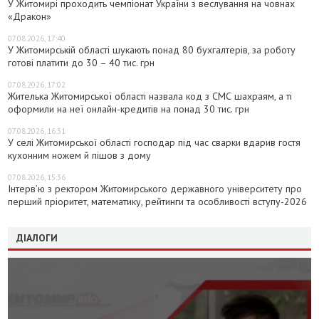
У Житомирі проходить чемпіонат України з веслування на човнах
«Дракон»
07.08.2026, 17:40
У Житомирській області шукають понад 80 бухгалтерів, за роботу
готові платити до 30 – 40 тис. грн
07.08.2026, 17:02
Жителька Житомирської області назвала код з СМС шахраям, а ті
оформили на неї онлайн-кредитів на понад 30 тис. грн
07.08.2026, 16:31
У селі Житомирської області господар під час сварки вдарив гостя
кухонним ножем й пішов з дому
07.08.2026, 15:36
Інтерв’ю з ректором Житомирського державного університету про
перший пріоритет, математику, рейтинги та особливості вступу-2026
ДІАЛОГИ