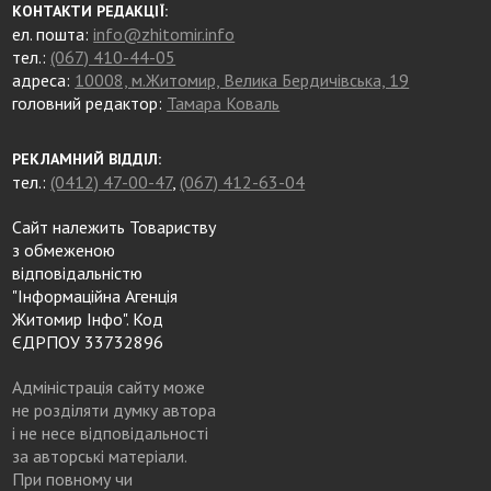
КОНТАКТИ РЕДАКЦІЇ:
ел. пошта:
info@zhitomir.info
тел.:
(067) 410-44-05
адреса:
10008, м.Житомир, Велика Бердичівська, 19
головний редактор:
Тамара Коваль
РЕКЛАМНИЙ ВІДДІЛ:
тел.:
(0412) 47-00-47
,
(067) 412-63-04
Сайт належить Товариству
з обмеженою
відповідальністю
"Інформаційна Агенція
Житомир Інфо". Код
ЄДРПОУ 33732896
Адміністрація сайту може
не розділяти думку автора
і не несе відповідальності
за авторські матеріали.
При повному чи