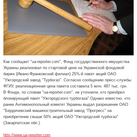
Как сообщает "ua-reporter.com", Фонд государственного имущества
Украины реализовал по стартовой цене на Украинской фондовой
бирже (Ивано-Франковский филиал) 25%-й пакет акций ОАО
"Ужгородский завод "Турбогаз". Согласно сообщению пресс-службы
ФГИУ, реализационная цена пакета составила 5 млн. 487 тыс. грн.
В Фонде, по словам "ua-reporter.com", не уточнили, кто приобрел
блокирующий пакет "Ужгородского турбогаза".Однако известно, что
ранее Антимонопольный комитет Украины выдал разрешение ОАО
"Бердичевский машиностроительный завод "Прогресс" на
приобретение свыше 50% акций ОАО "Ужгородский турбогаз"
(Закарпатская обл.).
http://www.ua-reporter.com