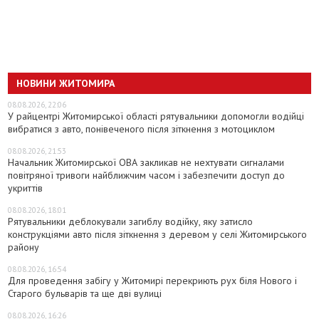
НОВИНИ ЖИТОМИРА
08.08.2026, 22:06
У райцентрі Житомирської області рятувальники допомогли водійці
вибратися з авто, понівеченого після зіткнення з мотоциклом
08.08.2026, 21:53
Начальник Житомирської ОВА закликав не нехтувати сигналами
повітряної тривоги найближчим часом і забезпечити доступ до
укриттів
08.08.2026, 18:01
Рятувальники деблокували загиблу водійку, яку затисло
конструкціями авто після зіткнення з деревом у селі Житомирського
району
08.08.2026, 16:54
Для проведення забігу у Житомирі перекриють рух біля Нового і
Старого бульварів та ще дві вулиці
08.08.2026, 16:26