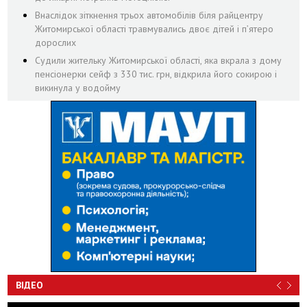
Внаслідок зіткнення трьох автомобілів біля райцентру
Житомирської області травмувались двоє дітей і пʼятеро
дорослих
Судили жительку Житомирської області, яка вкрала з дому
пенсіонерки сейф з 330 тис. грн, відкрила його сокирою і
викинула у водойму
ВІДЕО