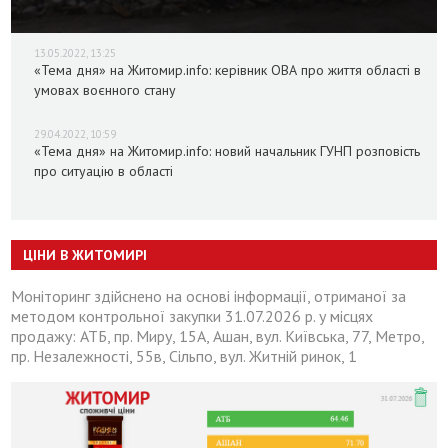
13.05.2022, 13:25
«Тема дня» на Житомир.info: керівник ОВА про життя області в
умовах воєнного стану
29.04.2022, 10:59
«Тема дня» на Житомир.info: новий начальник ГУНП розповість
про ситуацію в області
ЦІНИ В ЖИТОМИРІ
Моніторинг здійснено на основі інформації, отриманої за
методом контрольної закупки 31.07.2026 р. у місцях
продажу: АТБ, пр. Миру, 15А, Ашан, вул. Київська, 77, Метро,
пр. Незалежності, 55в, Сільпо, вул. Житній ринок, 1