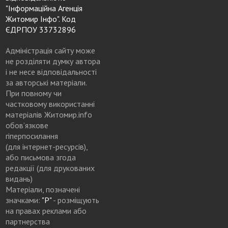
"Інформаційна Агенція
Житомир Інфо". Код
ЄДРПОУ 33732896
Адміністрація сайту може
не розділяти думку автора
і не несе відповідальності
за авторські матеріали.
При повному чи
частковому використанні
матеріалів Житомир.info
обов’язкове
гіперпосилання
(для інтернет-ресурсів),
або письмова згода
редакції (для друкованих
видань)
Матеріали, позначені
значками:
"Р"
- розміщують
на правах реклами або
партнерства