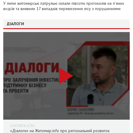
У липні житомирські патрульні склали півсотні протоколів на пʼяних
водіїв та виявили 17 випадків перевезення лісу з порушеннями
ДІАЛОГИ
12.07.2024, 12:36
«Діалоги» на Житомир.info про регіональний розвиток