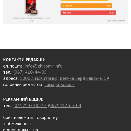
КОНТАКТИ РЕДАКЦІЇ:
ел. пошта:
info@zhitomir.info
тел.:
(067) 410-44-05
адреса:
10008, м.Житомир, Велика Бердичівська, 19
головний редактор:
Тамара Коваль
РЕКЛАМНИЙ ВІДДІЛ:
тел.:
(0412) 47-00-47
,
(067) 412-63-04
Сайт належить Товариству
з обмеженою
відповідальністю