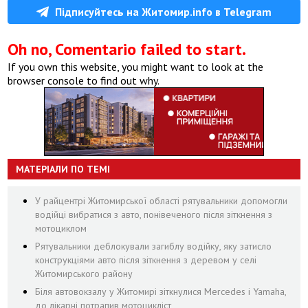
Підписуйтесь на Житомир.info в Telegram
Oh no, Comentario failed to start.
If you own this website, you might want to look at the
browser console to find out why.
МАТЕРІАЛИ ПО ТЕМІ
У райцентрі Житомирської області рятувальники допомогли
водійці вибратися з авто, понівеченого після зіткнення з
мотоциклом
Рятувальники деблокували загиблу водійку, яку затисло
конструкціями авто після зіткнення з деревом у селі
Житомирського району
Біля автовокзалу у Житомирі зіткнулися Mercedes і Yamaha,
до лікарні потрапив мотоцикліст