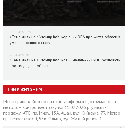
13.05.2022, 13:25
«Тема дня» на Житомир.info: керівник ОВА про життя області в
умовах воєнного стану
29.04.2022, 10:59
«Тема дня» на Житомир.info: новий начальник ГУНП розповість
про ситуацію в області
ЦІНИ В ЖИТОМИРІ
Моніторинг здійснено на основі інформації, отриманої за
методом контрольної закупки 31.07.2026 р. у місцях
продажу: АТБ, пр. Миру, 15А, Ашан, вул. Київська, 77, Метро,
пр. Незалежності, 55в, Сільпо, вул. Житній ринок, 1