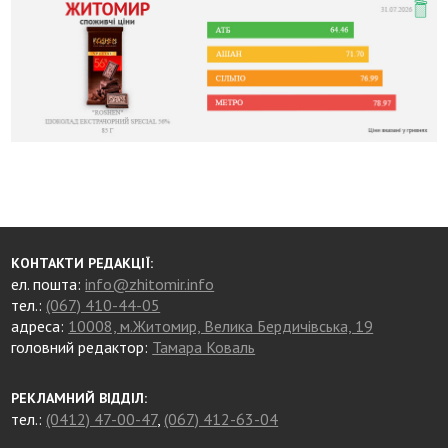
КОНТАКТИ РЕДАКЦІЇ:
ел. пошта:
info@zhitomir.info
тел.:
(067) 410-44-05
адреса:
10008, м.Житомир, Велика Бердичівська, 19
головний редактор:
Тамара Коваль
РЕКЛАМНИЙ ВІДДІЛ:
тел.:
(0412) 47-00-47
,
(067) 412-63-04