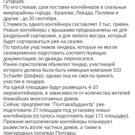
Гутарцев.
По его словам, срок поставки контейнеров в спальные
микрорайоны города - Браилки, Левада, Половки и
другие - до 30 сентября.
Стоимость одного контейнера составляет 3 тыс. гривен.
Новые контейнеры с крышками предназначены не для
раздельной сортировки, а для любого мусора, который
будет сортироваться уже на свалке.
По просьбе участников тендера, которые не могли
своевременно подготовить соответствующую
документацию, он дважды переносился.
Ранее горисполком объявлял тендер, участницей
которого должна была быть немецкая компания SSI
Schaefer (Шефер), однако она не смогла принять
участие в тендере.
На одной площадке будут размещать 4-10
евроконтейнеров, в зависимости от количества жителей
ближайших многоэтажных домов.
Сейчас предприятие "Полтавабудцентр" уже
подготовило 27 площадок под установку новых
контейнеров (осталось подготовить еще 171 площадку).
Прежние металлические контейнеры планируют
разместить возле частных домов, а также в
пригородных поселках Полтавы.