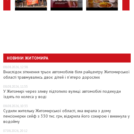
НОВИНИ ЖИТОМИРА
08.08.2026, 12:38
Внаслідок зіткнення трьох автомобілів біля райцентру Житомирської
області травмувались двоє дітей і пʼятеро дорослих
08.08.2026, 11:55
У Житомирі через зливу підтопило вулиці: автомобілі подекуди
їздять по колеса у воді
08.08.2026, 10:33
Судили жительку Житомирської області, яка вкрала з дому
пенсіонерки сейф з 330 тис. грн, відкрила його сокирою і викинула у
водойму
07.08.2026, 20:12