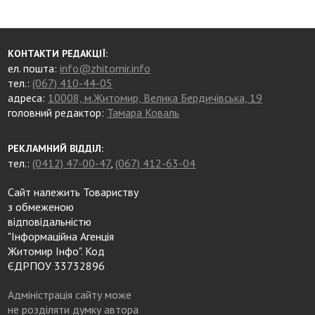
КОНТАКТИ РЕДАКЦІЇ:
ел. пошта:
info@zhitomir.info
тел.:
(067) 410-44-05
адреса:
10008, м.Житомир, Велика Бердичівська, 19
головний редактор:
Тамара Коваль
РЕКЛАМНИЙ ВІДДІЛ:
тел.:
(0412) 47-00-47
,
(067) 412-63-04
Сайт належить Товариству
з обмеженою
відповідальністю
"Інформаційна Агенція
Житомир Інфо". Код
ЄДРПОУ 33732896
Адміністрація сайту може
не розділяти думку автора