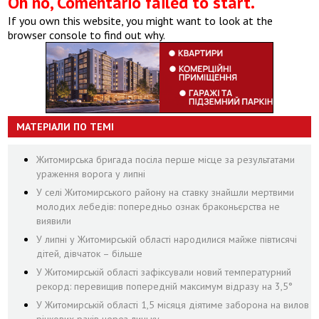
Oh no, Comentario failed to start.
If you own this website, you might want to look at the
browser console to find out why.
МАТЕРІАЛИ ПО ТЕМІ
Житомирська бригада посіла перше місце за результатами
ураження ворога у липні
У селі Житомирського району на ставку знайшли мертвими
молодих лебедів: попередньо ознак браконьєрства не
виявили
У липні у Житомирській області народилися майже півтисячі
дітей, дівчаток – більше
У Житомирській області зафіксували новий температурний
рекорд: перевищив попередній максимум відразу на 3,5°
У Житомирській області 1,5 місяця діятиме заборона на вилов
річкових раків через линьку