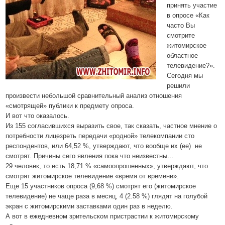
принять участие
в опросе «Как
часто Вы
смотрите
житомирское
областное
телевидение?».
Сегодня мы
решили
произвести небольшой сравнительный анализ отношения
«смотрящей» публики к предмету опроса.
И вот что оказалось.
Из 155 согласившихся выразить свое, так сказать, частное мнение о
потребности лицезреть передачи «родной» телекомпании сто
респондентов, или
64
,
52 %
, утверждают, что в
ообще
их (ее)
не
смотр
ят. Причины сего явления пока что неизвестны…
29
человек, то есть
18
,
71 %
«самоопрошенных», утверждают, что
смотрят житомирское телевидение «в
ремя от времени
».
Еще
15
участников опроса (
9
,
68 %
) смотрят его (житомирское
телевидение) не чаще раза в месяц,
4
(
2.58 %
) глядят на голубой
экран с житомирскими заставками один раз в неделю.
А вот в ежедневном зрительском пристрастии к житомирскому