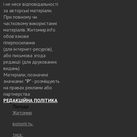
і не несе відповідальності
за авторські матеріали.
При повному чи
частковому використанні
матеріалів Житомир.info
обов’язкове
гіперпосилання
(для інтернет-ресурсів),
або письмова згода
редакції (для друкованих
видань)
Матеріали, позначені
значками:
"Р"
- розміщують
на правах реклами або
партнерства
РЕДАКЦІЙНА ПОЛІТИКА
Погода
Житомир
вологість:
тиск: