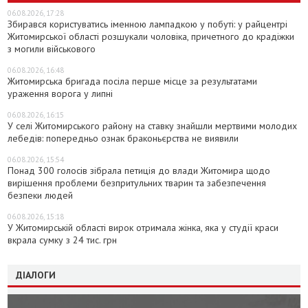
06.08.2026, 17:28
Збирався користуватись іменною лампадкою у побуті: у райцентрі
Житомирської області розшукали чоловіка, причетного до крадіжки
з могили військового
06.08.2026, 16:48
Житомирська бригада посіла перше місце за результатами
ураження ворога у липні
06.08.2026, 16:15
У селі Житомирського району на ставку знайшли мертвими молодих
лебедів: попередньо ознак браконьєрства не виявили
06.08.2026, 15:54
Понад 300 голосів зібрала петиція до влади Житомира щодо
вирішення проблеми безпритульних тварин та забезпечення
безпеки людей
06.08.2026, 15:18
У Житомирській області вирок отримала жінка, яка у студії краси
вкрала сумку з 24 тис. грн
ДІАЛОГИ