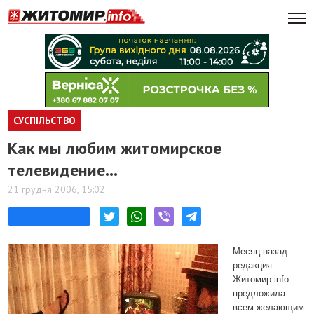
СУСПІЛЬСТВО
Как мы любим житомирское
телевидение…
21 грудня 2006, 15:02
Месяц назад
редакция
Житомир.info
предложила
всем желающим