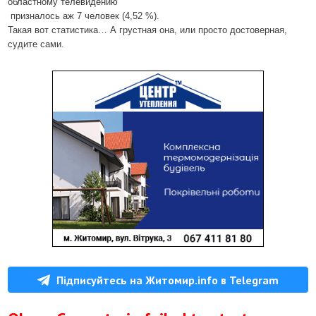
областному телевидению
призналось аж
7
человек (
4
,
52 %
).
Такая вот статистика… А грустная она, или просто достоверная,
судите сами.
Підписуйтесь на Житомир.info в Telegram