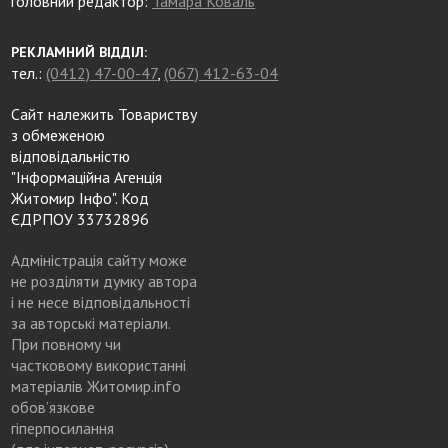
головний редактор:
Тамара Коваль
РЕКЛАМНИЙ ВІДДІЛ:
тел.:
(0412) 47-00-47
,
(067) 412-63-04
Сайт належить Товариству
з обмеженою
відповідальністю
"Інформаційна Агенція
Житомир Інфо". Код
ЄДРПОУ 33732896
Адміністрація сайту може
не розділяти думку автора
і не несе відповідальності
за авторські матеріали.
При повному чи
частковому використанні
матеріалів Житомир.info
обов’язкове
гіперпосилання