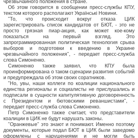
чрезвычайного положения в стране.
Об этом говорится в сообщении пресс-службы КПУ,
текстом которого располагают Українські Новини.
"То, что происходит вокруг отказа ЦИК
зарегистрировать список кандидатов от БЮТ, - это не
просто грязная пиар-акция, как может кое-кому
показаться на первый взгляд. Это
запрограммированная политическая технология срыва
выборов и подготовки к введению в Украине
чрезвычайного положения", - передает пресс-служба
слова Симоненко.
Симоненко также заявил, что КПУ была
проинформирована о таком сценарии развития событий
и предупреждала об этом своих соратников.
"Но, увы, наши коллеги по коалиции национального
единства регионалы и социалисты не прислушались и
подписали в сущности капитулятивную договоренность
с Президентом и бютовскими реваншистами", -
передает пресс-служба слова Симоненко.
Петр Симоненко также считает, что представители
коалиции в ЦИК не будут нарушать законы.
"Оранжевые" это знают и понимают. Именно поэтому
документы, которые подал БЮТ в ЦИК были заведомо
оформлены с нарушениями и не могли быть