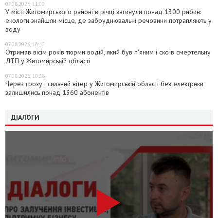
07.08.2026, 11:00
У місті Житомирського районі в річці загинули понад 1300 рибин:
екологи знайшли місце, де забруднювальні речовини потрапляють у
воду
07.08.2026, 10:40
Отримав вісім років тюрми водій, який був п’яним і скоїв смертельну
ДТП у Житомирській області
07.08.2026, 10:38
Через грозу і сильний вітер у Житомирській області без електрики
залишились понад 1360 абонентів
ДІАЛОГИ