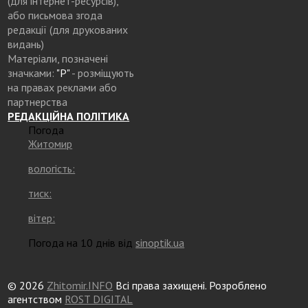
(для інтернет-ресурсів),
або письмова згода
редакції (для друкованих
видань)
Матеріали, позначені
значками:
"Р"
- розміщують
на правах реклами або
партнерства
РЕДАКЦІЙНА ПОЛІТИКА
Погода
Житомир
вологість:
тиск:
вітер:
Погода на 10 днів від
sinoptik.ua
© 2026
Zhitomir.INFO
Всі права захищені. Розроблено
агентством
ROST DIGITAL