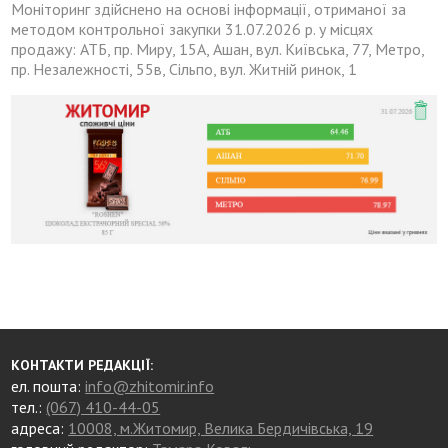
Моніторинг здійснено на основі інформації, отриманої за
методом контрольної закупки 31.07.2026 р. у місцях
продажу: АТБ, пр. Миру, 15А, Ашан, вул. Київська, 77, Метро,
пр. Незалежності, 55в, Сільпо, вул. Житній ринок, 1
КОНТАКТИ РЕДАКЦІЇ:
ел. пошта:
info@zhitomir.info
тел.:
(067) 410-44-05
адреса:
10008, м.Житомир, Велика Бердичівська, 19