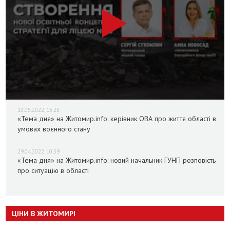
13.05.2022, 13:25
«Тема дня» на Житомир.info: керівник ОВА про життя області в
умовах воєнного стану
29.04.2022, 10:59
«Тема дня» на Житомир.info: новий начальник ГУНП розповість
про ситуацію в області
ЦІНИ В ЖИТОМИРІ