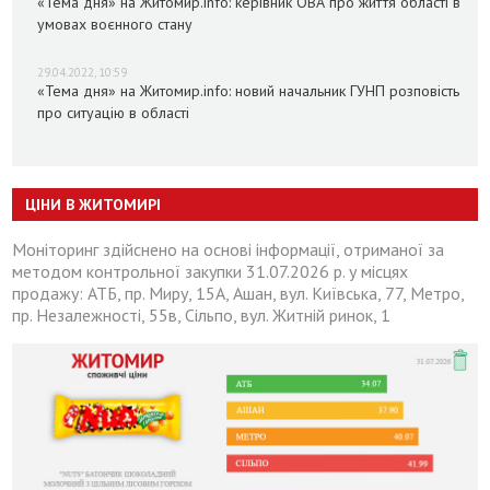
«Тема дня» на Житомир.info: керівник ОВА про життя області в
умовах воєнного стану
29.04.2022, 10:59
«Тема дня» на Житомир.info: новий начальник ГУНП розповість
про ситуацію в області
ЦІНИ В ЖИТОМИРІ
Моніторинг здійснено на основі інформації, отриманої за
методом контрольної закупки 31.07.2026 р. у місцях
продажу: АТБ, пр. Миру, 15А, Ашан, вул. Київська, 77, Метро,
пр. Незалежності, 55в, Сільпо, вул. Житній ринок, 1