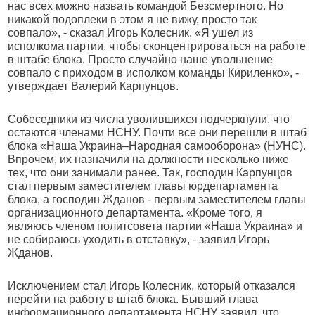
нас всех можно назвать командой Безсмертного. Но
никакой подоплеки в этом я не вижу, просто так
совпало», - сказал Игорь Колесник. «Я ушел из
исполкома партии, чтобы сконцентрироваться на работе
в штабе блока. Просто случайно наше увольнение
совпало с приходом в исполком команды Кириленко», -
утверждает Валерий Карпунцов.
Собеседники из числа уволившихся подчеркнули, что
остаются членами НСНУ. Почти все они перешли в штаб
блока «Наша Украина–Народная самооборона» (НУНС).
Впрочем, их назначили на должности несколько ниже
тех, что они занимали ранее. Так, господин Карпунцов
стал первым заместителем главы юрдепартамента
блока, а господин Жданов - первым заместителем главы
организационного департамента. «Кроме того, я
являюсь членом политсовета партии «Наша Украина» и
не собираюсь уходить в отставку», - заявил Игорь
Жданов.
Исключением стал Игорь Колесник, который отказался
перейти на работу в штаб блока. Бывший глава
информационного департамента НСНУ заявил, что