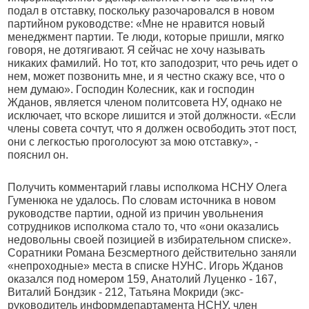
подал в отставку, поскольку разочаровался в новом
партийном руководстве: «Мне не нравится новый
менеджмент партии. Те люди, которые пришли, мягко
говоря, не дотягивают. Я сейчас не хочу называть
никаких фамилий. Но тот, кто заподозрит, что речь идет о
нем, может позвонить мне, и я честно скажу все, что о
нем думаю». Господин Колесник, как и господин
Жданов, является членом политсовета НУ, однако не
исключает, что вскоре лишится и этой должности. «Если
члены совета сочтут, что я должен освободить этот пост,
они с легкостью проголосуют за мою отставку», -
пояснил он.
Получить комментарий главы исполкома НСНУ Олега
Гуменюка не удалось. По словам источника в новом
руководстве партии, одной из причин увольнения
сотрудников исполкома стало то, что «они оказались
недовольны своей позицией в избирательном списке».
Соратники Романа Безсмертного действительно заняли
«непроходные» места в списке НУНС. Игорь Жданов
оказался под номером 159, Анатолий Луценко - 167,
Виталий Бондзик - 212, Татьяна Мокриди (экс-
руководитель информдепартамента НСНУ, член