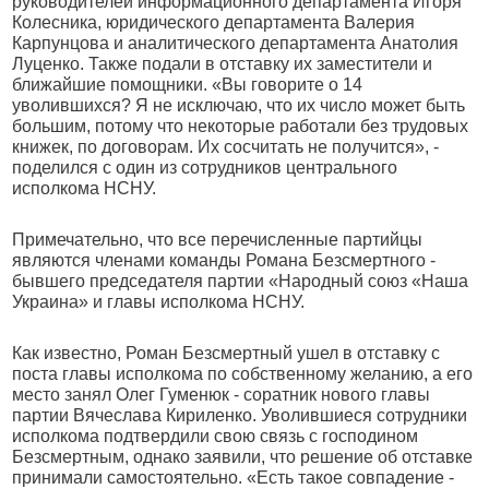
руководителей информационного департамента Игоря
Колесника, юридического департамента Валерия
Карпунцова и аналитического департамента Анатолия
Луценко. Также подали в отставку их заместители и
ближайшие помощники. «Вы говорите о 14
уволившихся? Я не исключаю, что их число может быть
большим, потому что некоторые работали без трудовых
книжек, по договорам. Их сосчитать не получится», -
поделился с один из сотрудников центрального
исполкома НСНУ.
Примечательно, что все перечисленные партийцы
являются членами команды Романа Безсмертного -
бывшего председателя партии «Народный союз «Наша
Украина» и главы исполкома НСНУ.
Как известно, Роман Безсмертный ушел в отставку с
поста главы исполкома по собственному желанию, а его
место занял Олег Гуменюк - соратник нового главы
партии Вячеслава Кириленко. Уволившиеся сотрудники
исполкома подтвердили свою связь с господином
Безсмертным, однако заявили, что решение об отставке
принимали самостоятельно. «Есть такое совпадение -