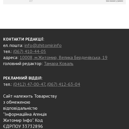
КОНТАКТИ РЕДАКЦІЇ:
ел. пошта:
info@zhitomir.info
тел.:
(067) 410-44-05
адреса:
10008, м.Житомир, Велика Бердичівська, 19
головний редактор:
Тамара Коваль
РЕКЛАМНИЙ ВІДДІЛ:
тел.:
(0412) 47-00-47
,
(067) 412-63-04
Сайт належить Товариству
з обмеженою
відповідальністю
"Інформаційна Агенція
Житомир Інфо". Код
ЄДРПОУ 33732896