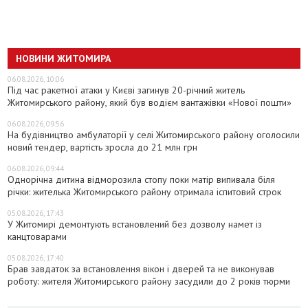
НОВИНИ ЖИТОМИРА
06.08.2026, 10:06
Під час ракетної атаки у Києві загинув 20-річний житель
Житомирського району, який був водієм вантажівки «Нової пошти»
06.08.2026, 09:56
На будівництво амбулаторії у селі Житомирського району оголосили
новий тендер, вартість зросла до 21 млн грн
06.08.2026, 09:44
Однорічна дитина відморозила стопу поки матір випивала біля
річки: жителька Житомирського району отримала іспитовий строк
05.08.2026, 17:43
У Житомирі демонтують встановлений без дозволу намет із
канцтоварами
05.08.2026, 17:40
Брав завдаток за встановлення вікон і дверей та не виконував
роботу: жителя Житомирського району засудили до 2 років тюрми