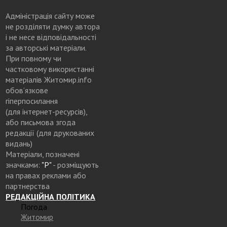
Адміністрація сайту може
не розділяти думку автора
і не несе відповідальності
за авторські матеріали.
При повному чи
частковому використанні
матеріалів Житомир.info
обов’язкове
гіперпосилання
(для інтернет-ресурсів),
або письмова згода
редакції (для друкованих
видань)
Матеріали, позначені
значками:
"Р"
- розміщують
на правах реклами або
партнерства
РЕДАКЦІЙНА ПОЛІТИКА
Погода
Житомир