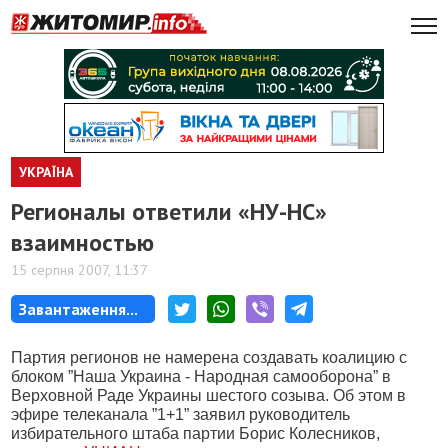
УКРАЇНА
Регионалы ответили «НУ-НС»
взаимностью
15 серпня 2007, 11:37
Завантаження...
Партия регионов не намерена создавать коалицию с
блоком ”Наша Украина - Народная самооборона” в
Верховной Раде Украины шестого созыва. Об этом в
эфире телеканала ”1+1” заявил руководитель
избирательного штаба партии Борис Колесников,