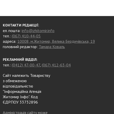
КОНТАКТИ РЕДАКЦІЇ:
ел. пошта:
info@zhitomir.info
тел.:
(067) 410-44-05
адреса:
10008, м.Житомир, Велика Бердичівська, 19
головний редактор:
Тамара Коваль
РЕКЛАМНИЙ ВІДДІЛ:
тел.:
(0412) 47-00-47
,
(067) 412-63-04
Сайт належить Товариству
з обмеженою
відповідальністю
"Інформаційна Агенція
Житомир Інфо". Код
ЄДРПОУ 33732896
Адміністрація сайту може