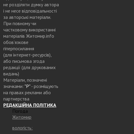
не розділяти думку автора
і не несе відповідальності
за авторські матеріали.
При повному чи
частковому використанні
матеріалів Житомир.info
обов’язкове
гіперпосилання
(для інтернет-ресурсів),
або письмова згода
редакції (для друкованих
видань)
Матеріали, позначені
значками:
"Р"
- розміщують
на правах реклами або
партнерства
РЕДАКЦІЙНА ПОЛІТИКА
Погода
Житомир
вологість: