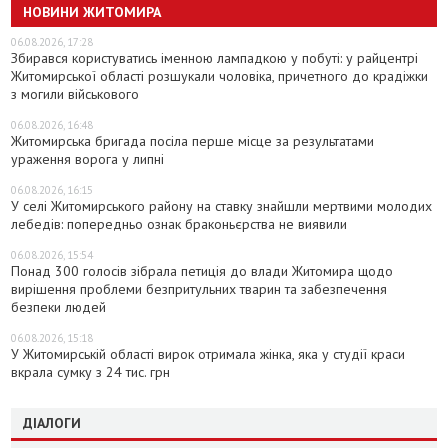
НОВИНИ ЖИТОМИРА
06.08.2026, 17:28
Збирався користуватись іменною лампадкою у побуті: у райцентрі
Житомирської області розшукали чоловіка, причетного до крадіжки
з могили військового
06.08.2026, 16:48
Житомирська бригада посіла перше місце за результатами
ураження ворога у липні
06.08.2026, 16:15
У селі Житомирського району на ставку знайшли мертвими молодих
лебедів: попередньо ознак браконьєрства не виявили
06.08.2026, 15:54
Понад 300 голосів зібрала петиція до влади Житомира щодо
вирішення проблеми безпритульних тварин та забезпечення
безпеки людей
06.08.2026, 15:18
У Житомирській області вирок отримала жінка, яка у студії краси
вкрала сумку з 24 тис. грн
ДІАЛОГИ