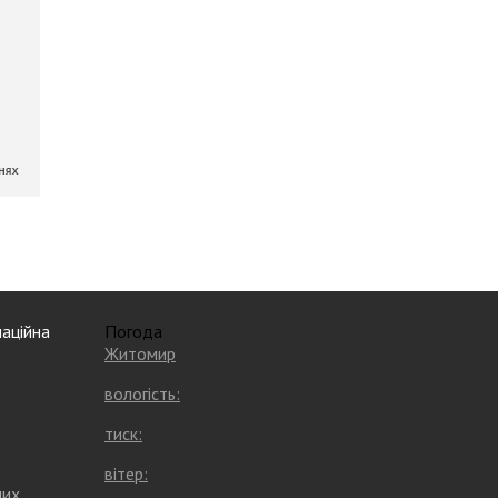
аційна
Погода
Житомир
вологість:
тиск:
вітер:
них