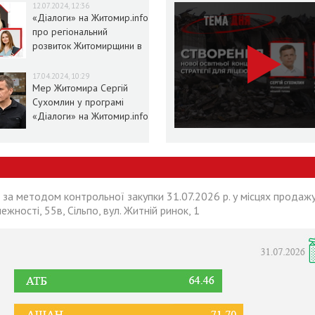
12.07.2024, 12:36
«Діалоги» на Житомир.info
про регіональний
розвиток Житомирщини в
умовах воєнного стану
17.04.2024, 10:29
Мер Житомира Сергій
Сухомлин у програмі
«Діалоги» на Житомир.info
 за методом контрольної закупки 31.07.2026 р. у місцях продажу
лежності, 55в, Сільпо, вул. Житній ринок, 1