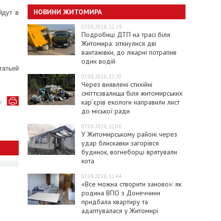
НОВИНИ ЖИТОМИРА
йдут в
07.08.2026, 12:29
Подробиці ДТП на трасі біля
Житомира: зіткнулися дві
вантажівки, до лікарні потрапив
один водій
татьей
07.08.2026, 12:20
Через виявлені стихійні
сміттєзвалища біля житомирських
у
кар’єрів екологи направили лист
до міської ради
07.08.2026, 12:06
У Житомирському районі через
удар блискавки загорівся
будинок, вогнеборці врятували
кота
07.08.2026, 11:44
«Все можна створити заново»: як
родина ВПО з Донеччини
придбала квартиру та
адаптувалася у Житомирі