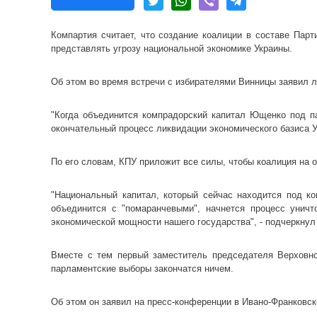
Компартия считает, что создание коалиции в составе Пар
представлять угрозу национальной экономике Украины.
Об этом во время встречи с избирателями Винницы заявил 
"Когда объединится компрадорский капитал Ющенко под п
окончательный процесс ликвидации экономического базиса У
По его словам, КПУ приложит все силы, чтобы коалиция на о
"Национальный капитал, который сейчас находится под ко
объединится с "помаранчевыми", начнется процесс уничт
экономической мощности нашего государства", - подчеркнул
Вместе с тем первый заместитель председателя Верховн
парламентские выборы закончатся ничем.
Об этом он заявил на пресс-конференции в Ивано-Франковск