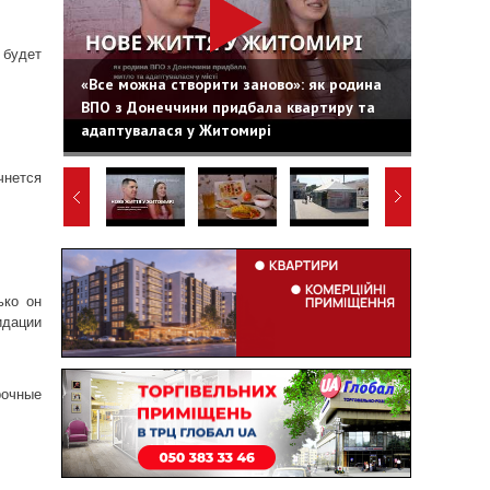
 будет
«Все можна створити заново»: як родина
ВПО з Донеччини придбала квартиру та
адаптувалася у Житомирі
чнется
ько он
идации
рочные