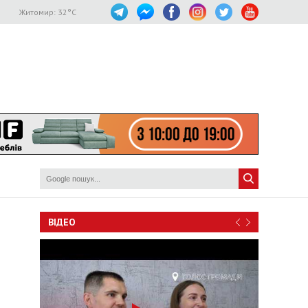
Житомир:
32
°C
ВІДЕО