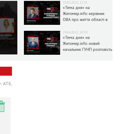
13.05.2022, 13:25
«Тема дня» на
Житомир.info: керівник
ОВА про життя області в
умовах воєнного стану
29.04.2022, 10:59
«Тема дня» на
Житомир.info: новий
начальник ГУНП розповість
про ситуацію в області
: АТБ,