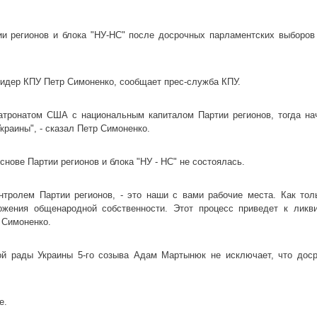
тии регионов и блока "НУ-НС" после досрочных парламентских выборов
лидер КПУ Петр Симоненко, сообщает прес-служба КПУ.
атронатом США с национальным капиталом Партии регионов, тогда на
краины", - сказал Петр Симоненко.
снове Партии регионов и блока "НУ - НС" не состоялась.
нтролем Партии регионов, - это наши с вами рабочие места. Как тол
ожения общенародной собственности. Этот процесс приведет к ликв
 Симоненко.
ой рады Украины 5-го созыва Адам Мартынюк не исключает, что дос
е.