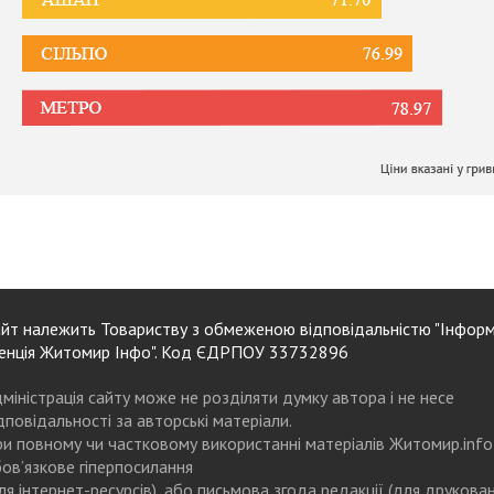
йт належить Товариству з обмеженою відповідальністю "Інформ
енція Житомир Інфо". Код ЄДРПОУ 33732896
міністрація сайту може не розділяти думку автора і не несе
дповідальності за авторські матеріали.
и повному чи частковому використанні матеріалів Житомир.info
ов’язкове гіперпосилання
ля інтернет-ресурсів), або письмова згода редакції (для друкова