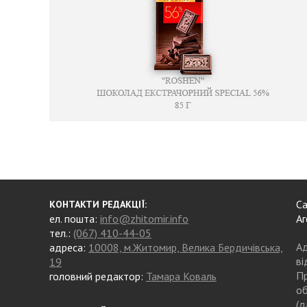
Са
КОНТАКТИ РЕДАКЦІЇ:
ел. пошта:
info@zhitomir.info
Аг
тел.:
(067) 410-44-05
Ад
адреса:
10008, м.Житомир, Велика Бердичівська,
ві
19
Пр
головний редактор:
Тамара Коваль
об
(д