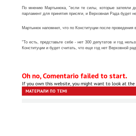
По мнению Мартынюка, "если те силы, которые затеяли до
парламент для принятия присяги, и Верховная Рада будет не
Мартынюк напомнил, что по Конституции после проведения 
"То есть, представьте себе - нет 300 депутатов и год нел
Конституции и будет считать, что еще год нет Верховной ра
Oh no, Comentario failed to start.
If you own this website, you might want to look at the
МАТЕРІАЛИ ПО ТЕМІ