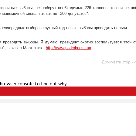
срочные выборы, не наберут необходимых 226 голосов, то они не во
правомочной снова, так как нет 300 депутатов".
внеочередных выборов круглый год новые выборы проводить нельзя.
ьзя проводить выборы. Я думаю, президент охотно воспользуется этой с
ды", - сказал Мартынюк.
http://www.podrobnosti.ua
Друкувати сторінк
 browser console to find out why.