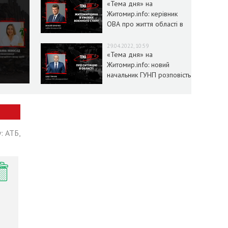
«Тема дня» на
Житомир.info: керівник
ОВА про життя області в
умовах воєнного стану
29.04.2022, 10:59
«Тема дня» на
Житомир.info: новий
начальник ГУНП розповість
про ситуацію в області
: АТБ,