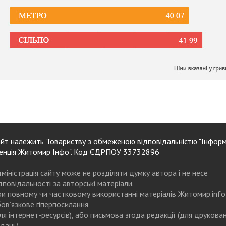
йт належить Товариству з обмеженою відповідальністю "Інформ
енція Житомир Інфо". Код ЄДРПОУ 33732896
міністрація сайту може не розділяти думку автора і не несе
дповідальності за авторські матеріали.
и повному чи частковому використанні матеріалів Житомир.info
ов’язкове гіперпосилання
ля інтернет-ресурсів), або письмова згода редакції (для друкова
дань)