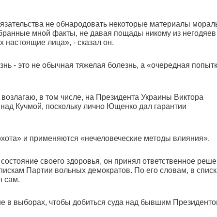
бязательства не обнародовать некоторые материалы морал
обранные мной факты, не давая пощады никому из негодяев
 настоящие лица», - сказал он.
езнь - это не обычная тяжелая болезнь, а «очередная попыт
я возлагаю, в том числе, на Президента Украины Виктора
а над Кучмой, поскольку лично Ющенко дал гарантии
 охота» и применяются «нечеловеческие методы влияния».
а состояние своего здоровья, он принял ответственное реш
пискам Партии вольных демократов. По его словам, в списк
н сам.
ие в выборах, чтобы добиться суда над бывшим Президент