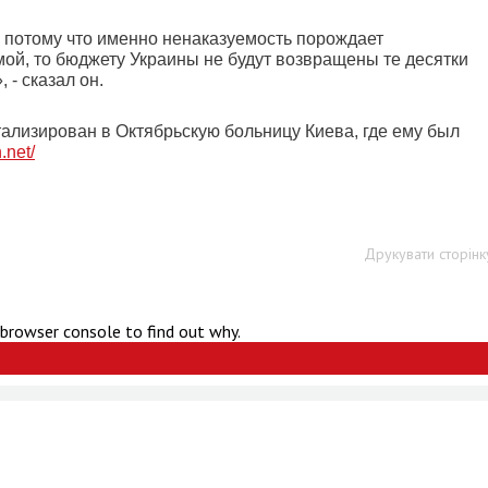
, потому что именно ненаказуемость порождает
мой, то бюджету Украины не будут возвращены те десятки
 - сказал он.
ализирован в Октябрьскую больницу Киева, где ему был
n.net/
Друкувати сторінк
 browser console to find out why.