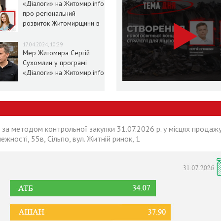
«Діалоги» на Житомир.info
про регіональний
розвиток Житомирщини в
умовах воєнного стану
17.04.2024, 10:29
Мер Житомира Сергій
Сухомлин у програмі
«Діалоги» на Житомир.info
 за методом контрольної закупки 31.07.2026 р. у місцях продажу
лежності, 55в, Сільпо, вул. Житній ринок, 1