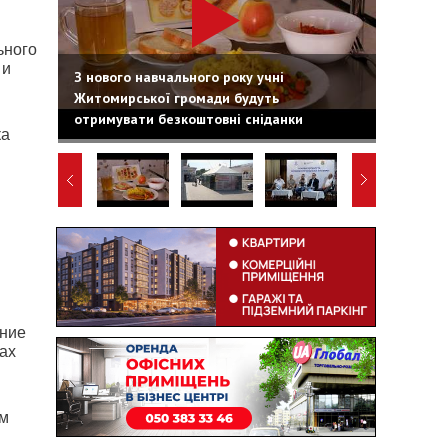
ьного
 и
З нового навчального року учні
Житомирської громади будуть
отримувати безкоштовні сніданки
ка
ение
ах
ом