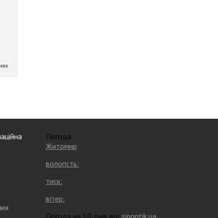
аційна
Погода
Житомир
вологість:
тиск:
вітер:
них
Погода на 10 днів від
sinoptik.ua