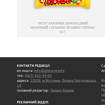
Са
КОНТАКТИ РЕДАКЦІЇ:
ел. пошта:
info@zhitomir.info
Аг
тел.:
(067) 410-44-05
Ад
адреса:
10008, м.Житомир, Велика Бердичівська,
ві
19
Пр
головний редактор:
Тамара Коваль
об
(д
РЕКЛАМНИЙ ВІДДІЛ:
ви