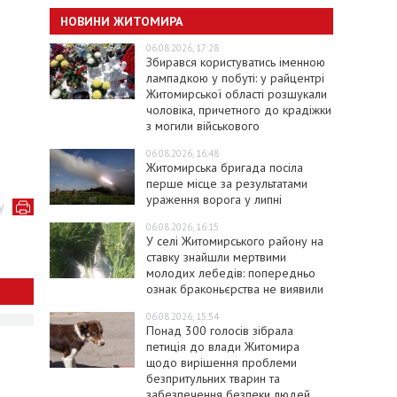
НОВИНИ ЖИТОМИРА
06.08.2026, 17:28
Збирався користуватись іменною
лампадкою у побуті: у райцентрі
Житомирської області розшукали
чоловіка, причетного до крадіжки
з могили військового
06.08.2026, 16:48
Житомирська бригада посіла
перше місце за результатами
ураження ворога у липні
у
06.08.2026, 16:15
У селі Житомирського району на
ставку знайшли мертвими
молодих лебедів: попередньо
ознак браконьєрства не виявили
06.08.2026, 15:54
Понад 300 голосів зібрала
петиція до влади Житомира
щодо вирішення проблеми
безпритульних тварин та
забезпечення безпеки людей