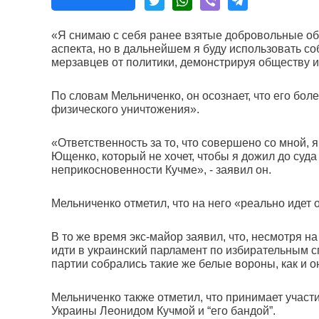
«Я снимаю с себя ранее взятые добровольные о
аспекта, но в дальнейшем я буду использовать с
мерзавцев от политики, демонстрируя обществу их
По словам Мельниченко, он осознает, что его бол
физического уничтожения».
«Ответственность за то, что совершено со мной, 
Ющенко, который не хочет, чтобы я дожил до суд
неприкосновенности Кучме», - заявил он.
Мельниченко отметил, что на него «реально идет
В то же время экс-майор заявил, что, несмотря н
идти в украинский парламент по избирательным с
партии собрались такие же белые вороны, как и о
Мельниченко также отметил, что принимает участ
Украины Леонидом Кучмой и “его бандой”.