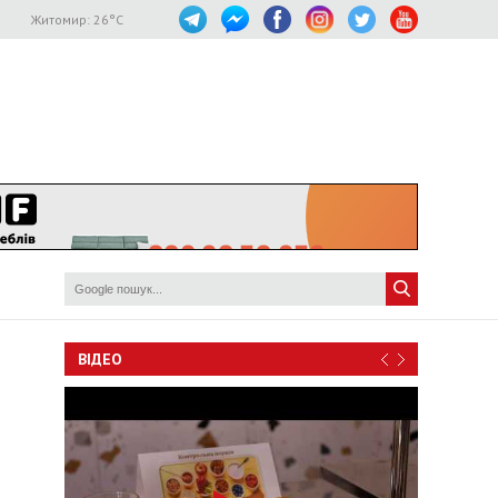
Житомир:
26
°C
ВІДЕО